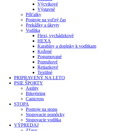
Výcvikové
Výstavné
Píšťalky
Postroje na voľný čas
Prekážky a úkryty
Vodítka
Flexi, vychádzkové
HEXA
Karabíny a doplnky k vodítkam
Kožené
Pogumované
Popruhové
Retiazkové
Textilné
PRIPRAVENÝ NA LETO
PSIE ŠPORTY
Agility
Bikejöring
Canicross
STOPA
Postroje na stopu
Stopovacie pomôcky
Stopovacie vodítka
VÝPREDAJ
Zľavy