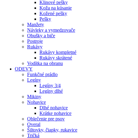
Klinové pešky
Koža na kúsanie
Kožené pešky
Pešky
Manžety
Návleky a vymedzovače
Obušky a biče
Postroje
Rukávy
Rukávy kompletné
Rukávy skrátené
Vodítka na obranu
ODEVY
Funkčné prádlo
Legíny
Legíny 3/4
Legíny dlhé
Mikiny
Nohavice
Dlhé nohavice
Krátke nohavice
Oblečenie pre psov
Overal
Šiltovky, čiapky, rukavice
Tričká