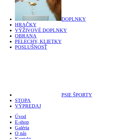
DOPLNKY
HRAČKY
VÝŽIVOVÉ DOPLNKY
OBRANA
PELECHY, KLIETKY
POSLUŠNOSŤ
PSIE ŠPORTY
STOPA
VÝPREDAJ
Úvod
E-shop
Galéria
O nás
Kontakt