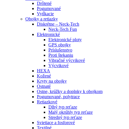
Drôtené
Pogumované
Vytĺkacie
Obojky a retiazky
Diskrétne – Neck-Tech
Neck-Tech Fun
Elektronické
Elektronické ploty
GPS obojky
Príslušenstvo
Proti štekaniu
Vibračné výcvikové
Výcvikové
HEXA
Kožené
Kryty na obojky
Ostnaté
Ostne, krúžky a doplnky k obojkom
Pogumované, polytrace
Retiazkové
Dlhý typ reťaze
Malý okrúhly typ reťaze
Stredný typ reťaze
Svietiace a fosforové
Textilné