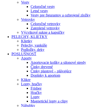
Vesty
Celoročné vesty
Letné vesty
Vesty pre figurantov a ozbrojené zložky
Vetrovky
Celoročné vetrovky
Zateplené vetrovky
Výcvikové sukne a kapsičky
PELECHY, KLIETKY
Klietky
Pelechy, vankúše
Podložky, deky
POSLUŠNOSŤ
Aporty
Aportovacie kolíky a silonové stredy
Činky drevené
Činky plastové – plávajúce
Doplnky k aportom
Klikre
Lopty, hračky
Frisbee
Hračky
Lopty
Magnetické lopty a clipy
Náhubky