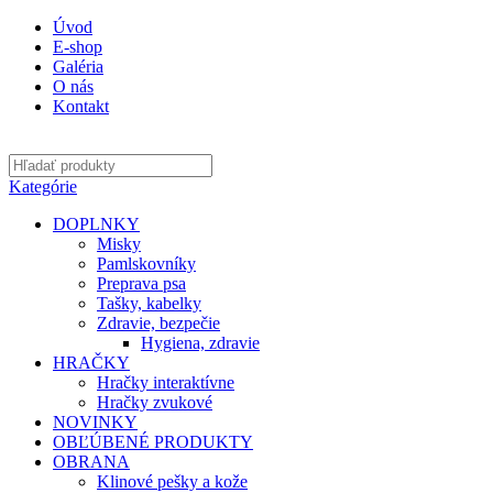
Úvod
E-shop
Galéria
O nás
Kontakt
Kategórie
DOPLNKY
Misky
Pamlskovníky
Preprava psa
Tašky, kabelky
Zdravie, bezpečie
Hygiena, zdravie
HRAČKY
Hračky interaktívne
Hračky zvukové
NOVINKY
OBĽÚBENÉ PRODUKTY
OBRANA
Klinové pešky a kože