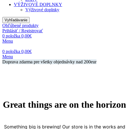
VÝŽIVOVÉ DOPLNKY
Výživové doplnky
Vyhľadávanie
Obľúbené produkty
Prihlásiť / Registrovať
0
položka
0,00
€
Menu
0
položka
0,00
€
Menu
Doprava zdarma pre všetky objednávky nad 200eur
Great things are on the horizon
Something big is brewing! Our store is in the works and