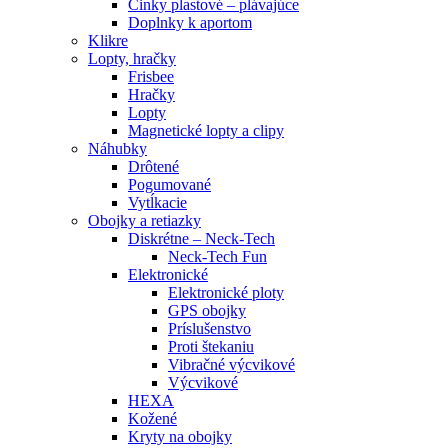
Činky plastové – plávajúce
Doplnky k aportom
Klikre
Lopty, hračky
Frisbee
Hračky
Lopty
Magnetické lopty a clipy
Náhubky
Drôtené
Pogumované
Vytĺkacie
Obojky a retiazky
Diskrétne – Neck-Tech
Neck-Tech Fun
Elektronické
Elektronické ploty
GPS obojky
Príslušenstvo
Proti štekaniu
Vibračné výcvikové
Výcvikové
HEXA
Kožené
Kryty na obojky