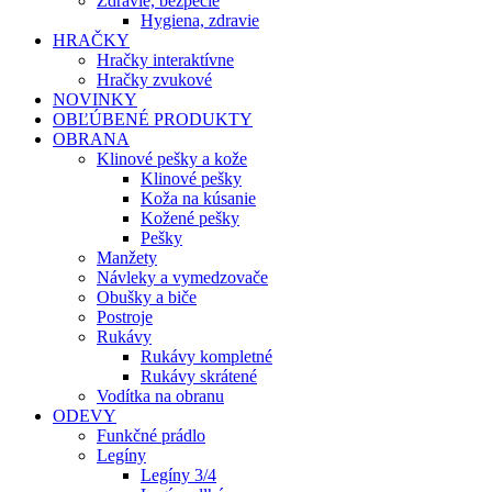
Zdravie, bezpečie
Hygiena, zdravie
HRAČKY
Hračky interaktívne
Hračky zvukové
NOVINKY
OBĽÚBENÉ PRODUKTY
OBRANA
Klinové pešky a kože
Klinové pešky
Koža na kúsanie
Kožené pešky
Pešky
Manžety
Návleky a vymedzovače
Obušky a biče
Postroje
Rukávy
Rukávy kompletné
Rukávy skrátené
Vodítka na obranu
ODEVY
Funkčné prádlo
Legíny
Legíny 3/4