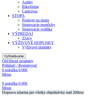
Agility
Bikejöring
Canicross
STOPA
Postroje na stopu
Stopovacie pomôcky
Stopovacie vodítka
VÝPREDAJ
Zľavy
VÝŽIVOVÉ DOPLNKY
Výživové doplnky
Vyhľadávanie
Obľúbené produkty
Prihlásiť / Registrovať
0
položka
0,00
€
Menu
0
položka
0,00
€
Menu
Doprava zdarma pre všetky objednávky nad 200eur