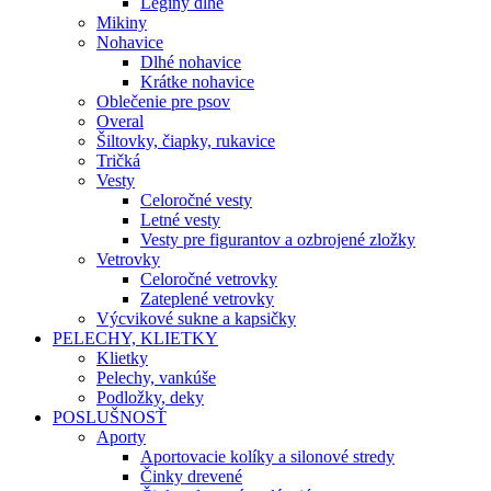
Legíny dlhé
Mikiny
Nohavice
Dlhé nohavice
Krátke nohavice
Oblečenie pre psov
Overal
Šiltovky, čiapky, rukavice
Tričká
Vesty
Celoročné vesty
Letné vesty
Vesty pre figurantov a ozbrojené zložky
Vetrovky
Celoročné vetrovky
Zateplené vetrovky
Výcvikové sukne a kapsičky
PELECHY, KLIETKY
Klietky
Pelechy, vankúše
Podložky, deky
POSLUŠNOSŤ
Aporty
Aportovacie kolíky a silonové stredy
Činky drevené