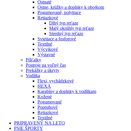
Ostnaté
Ostne, krúžky a doplnky k obojkom
Pogumované, polytrace
Retiazkové
Dlhý typ reťaze
Malý okrúhly typ reťaze
Stredný typ reťaze
Svietiace a fosforové
Textilné
Výcvikové
Výstavné
Píšťalky
Postroje na voľný čas
Prekážky a úkryty
Vodítka
Flexi, vychádzkové
HEXA
Karabíny a doplnky k vodítkam
Kožené
Pogumované
Popruhové
Retiazkové
Textilné
PRIPRAVENÝ NA LETO
PSIE ŠPORTY