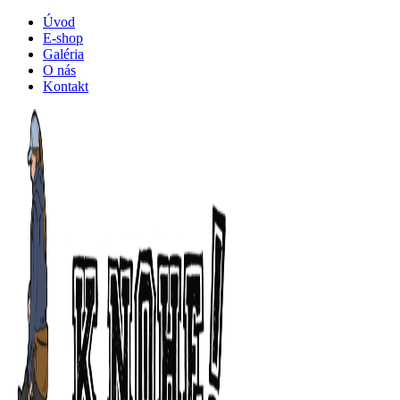
Úvod
E-shop
Galéria
O nás
Kontakt