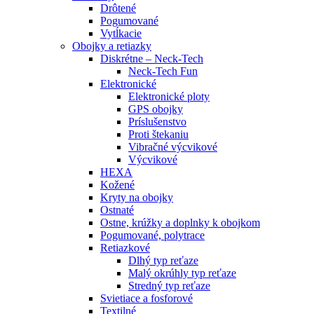
Drôtené
Pogumované
Vytĺkacie
Obojky a retiazky
Diskrétne – Neck-Tech
Neck-Tech Fun
Elektronické
Elektronické ploty
GPS obojky
Príslušenstvo
Proti štekaniu
Vibračné výcvikové
Výcvikové
HEXA
Kožené
Kryty na obojky
Ostnaté
Ostne, krúžky a doplnky k obojkom
Pogumované, polytrace
Retiazkové
Dlhý typ reťaze
Malý okrúhly typ reťaze
Stredný typ reťaze
Svietiace a fosforové
Textilné