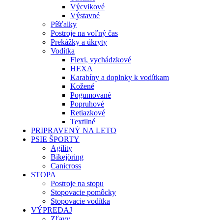
Výcvikové
Výstavné
Píšťalky
Postroje na voľný čas
Prekážky a úkryty
Vodítka
Flexi, vychádzkové
HEXA
Karabíny a doplnky k vodítkam
Kožené
Pogumované
Popruhové
Retiazkové
Textilné
PRIPRAVENÝ NA LETO
PSIE ŠPORTY
Agility
Bikejöring
Canicross
STOPA
Postroje na stopu
Stopovacie pomôcky
Stopovacie vodítka
VÝPREDAJ
Zľavy