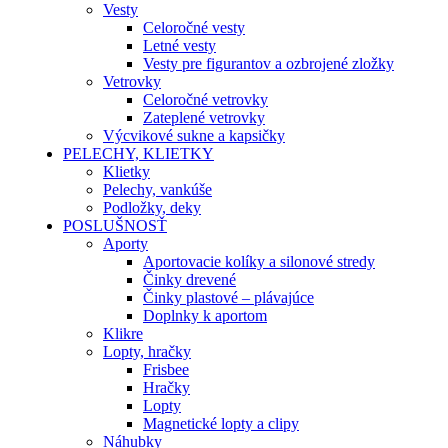
Vesty
Celoročné vesty
Letné vesty
Vesty pre figurantov a ozbrojené zložky
Vetrovky
Celoročné vetrovky
Zateplené vetrovky
Výcvikové sukne a kapsičky
PELECHY, KLIETKY
Klietky
Pelechy, vankúše
Podložky, deky
POSLUŠNOSŤ
Aporty
Aportovacie kolíky a silonové stredy
Činky drevené
Činky plastové – plávajúce
Doplnky k aportom
Klikre
Lopty, hračky
Frisbee
Hračky
Lopty
Magnetické lopty a clipy
Náhubky