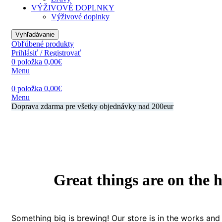
VÝŽIVOVÉ DOPLNKY
Výživové doplnky
Vyhľadávanie
Obľúbené produkty
Prihlásiť / Registrovať
0
položka
0,00
€
Menu
0
položka
0,00
€
Menu
Doprava zdarma pre všetky objednávky nad 200eur
Great things are on the 
Something big is brewing! Our store is in the works and 