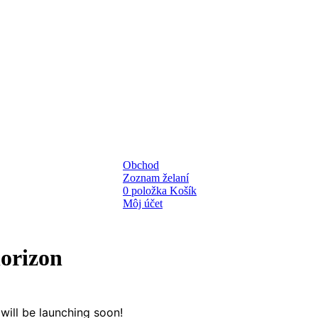
Obchod
Zoznam želaní
0
položka
Košík
Môj účet
horizon
will be launching soon!