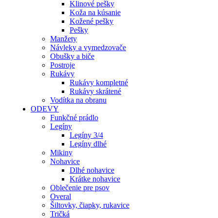
Klinové pešky
Koža na kúsanie
Kožené pešky
Pešky
Manžety
Návleky a vymedzovače
Obušky a biče
Postroje
Rukávy
Rukávy kompletné
Rukávy skrátené
Vodítka na obranu
ODEVY
Funkčné prádlo
Legíny
Legíny 3/4
Legíny dlhé
Mikiny
Nohavice
Dlhé nohavice
Krátke nohavice
Oblečenie pre psov
Overal
Šiltovky, čiapky, rukavice
Tričká