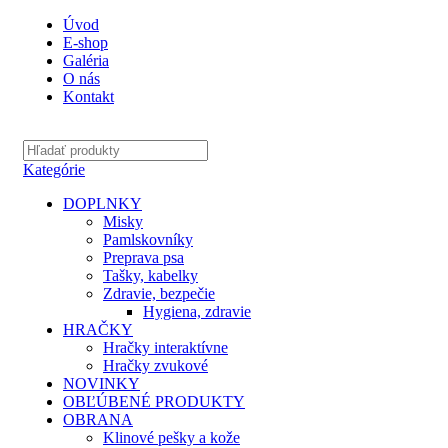
Úvod
E-shop
Galéria
O nás
Kontakt
Kategórie
DOPLNKY
Misky
Pamlskovníky
Preprava psa
Tašky, kabelky
Zdravie, bezpečie
Hygiena, zdravie
HRAČKY
Hračky interaktívne
Hračky zvukové
NOVINKY
OBĽÚBENÉ PRODUKTY
OBRANA
Klinové pešky a kože