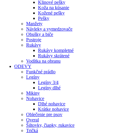
Klinové pešky
Koža na kúsanie
Kožené pešky
Pešky
Manžety
Návleky a vymedzovače
Obušky a biče
Postroje
Rukávy
Rukávy kompletné
Rukávy skrátené
Vodítka na obranu
ODEVY
Funkčné prádlo
Legíny
Legíny 3/4
Legíny dlhé
Mikiny
Nohavice
Dlhé nohavice
Krátke nohavice
Oblečenie pre psov
Overal
Šiltovky, čiapky, rukavice
Tričká