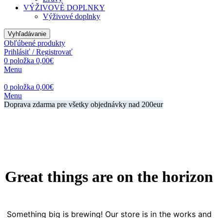
VÝŽIVOVÉ DOPLNKY
Výživové doplnky
Vyhľadávanie
Obľúbené produkty
Prihlásiť / Registrovať
0
položka
0,00
€
Menu
0
položka
0,00
€
Menu
Doprava zdarma pre všetky objednávky nad 200eur
Great things are on the horizon
Something big is brewing! Our store is in the works and