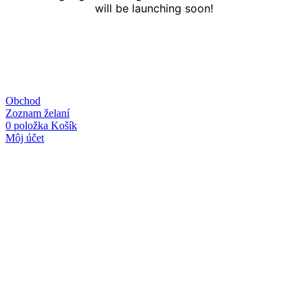
will be launching soon!
Obchod
Zoznam želaní
0
položka
Košík
Môj účet
Linky
O nás
Kontakt
Obchodné podmienky
Ochrana osobných údajov