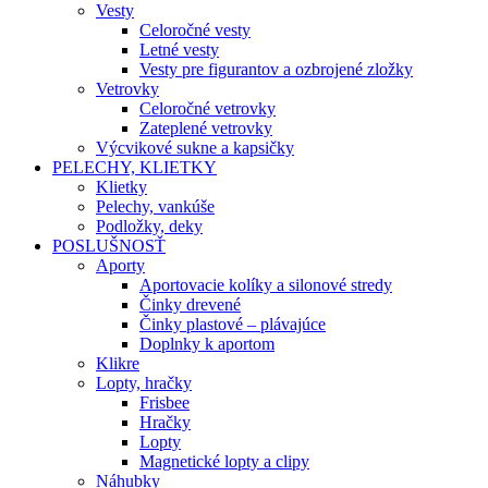
Vesty
Celoročné vesty
Letné vesty
Vesty pre figurantov a ozbrojené zložky
Vetrovky
Celoročné vetrovky
Zateplené vetrovky
Výcvikové sukne a kapsičky
PELECHY, KLIETKY
Klietky
Pelechy, vankúše
Podložky, deky
POSLUŠNOSŤ
Aporty
Aportovacie kolíky a silonové stredy
Činky drevené
Činky plastové – plávajúce
Doplnky k aportom
Klikre
Lopty, hračky
Frisbee
Hračky
Lopty
Magnetické lopty a clipy
Náhubky