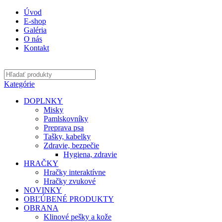
Úvod
E-shop
Galéria
O nás
Kontakt
Kategórie
DOPLNKY
Misky
Pamlskovníky
Preprava psa
Tašky, kabelky
Zdravie, bezpečie
Hygiena, zdravie
HRAČKY
Hračky interaktívne
Hračky zvukové
NOVINKY
OBĽÚBENÉ PRODUKTY
OBRANA
Klinové pešky a kože