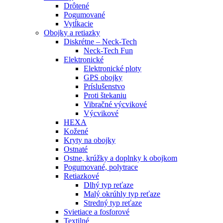
Drôtené
Pogumované
Vytĺkacie
Obojky a retiazky
Diskrétne – Neck-Tech
Neck-Tech Fun
Elektronické
Elektronické ploty
GPS obojky
Príslušenstvo
Proti štekaniu
Vibračné výcvikové
Výcvikové
HEXA
Kožené
Kryty na obojky
Ostnaté
Ostne, krúžky a doplnky k obojkom
Pogumované, polytrace
Retiazkové
Dlhý typ reťaze
Malý okrúhly typ reťaze
Stredný typ reťaze
Svietiace a fosforové
Textilné