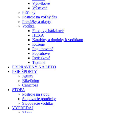
Výcvikové
Výstavné
Píšťalky
Postroje na voľný čas
Prekážky a úkryty
Vodítka
Flexi, vychádzkové
HEXA
Karabíny a doplnky k vodítkam
Kožené
Pogumované
Popruhové
Retiazkové
Textilné
PRIPRAVENÝ NA LETO
PSIE ŠPORTY
Agility
Bikejöring
Canicross
STOPA
Postroje na stopu
Stopovacie pomôcky
Stopovacie vodítka
VÝPREDAJ
Zľavy