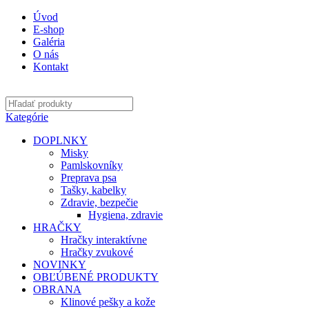
Úvod
E-shop
Galéria
O nás
Kontakt
Kategórie
DOPLNKY
Misky
Pamlskovníky
Preprava psa
Tašky, kabelky
Zdravie, bezpečie
Hygiena, zdravie
HRAČKY
Hračky interaktívne
Hračky zvukové
NOVINKY
OBĽÚBENÉ PRODUKTY
OBRANA
Klinové pešky a kože