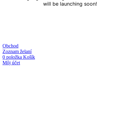
will be launching soon!
Obchod
Zoznam želaní
0
položka
Košík
Môj účet
Linky
O nás
Kontakt
Obchodné podmienky
Ochrana osobných údajov