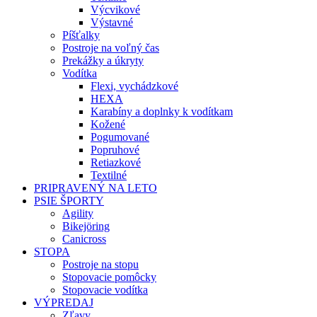
Výcvikové
Výstavné
Píšťalky
Postroje na voľný čas
Prekážky a úkryty
Vodítka
Flexi, vychádzkové
HEXA
Karabíny a doplnky k vodítkam
Kožené
Pogumované
Popruhové
Retiazkové
Textilné
PRIPRAVENÝ NA LETO
PSIE ŠPORTY
Agility
Bikejöring
Canicross
STOPA
Postroje na stopu
Stopovacie pomôcky
Stopovacie vodítka
VÝPREDAJ
Zľavy