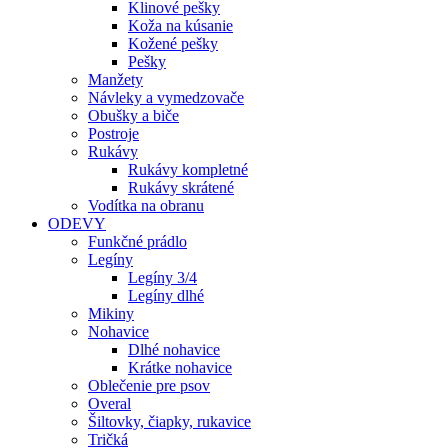
Klinové pešky
Koža na kúsanie
Kožené pešky
Pešky
Manžety
Návleky a vymedzovače
Obušky a biče
Postroje
Rukávy
Rukávy kompletné
Rukávy skrátené
Vodítka na obranu
ODEVY
Funkčné prádlo
Legíny
Legíny 3/4
Legíny dlhé
Mikiny
Nohavice
Dlhé nohavice
Krátke nohavice
Oblečenie pre psov
Overal
Šiltovky, čiapky, rukavice
Tričká