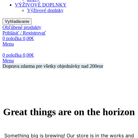
VÝŽIVOVÉ DOPLNKY
Výživové doplnky
Vyhľadávanie
Obľúbené produkty
Prihlásiť / Registrovať
0
položka
0,00
€
Menu
0
položka
0,00
€
Menu
Doprava zdarma pre všetky objednávky nad 200eur
Great things are on the horizon
Something big is brewing! Our store is in the works and