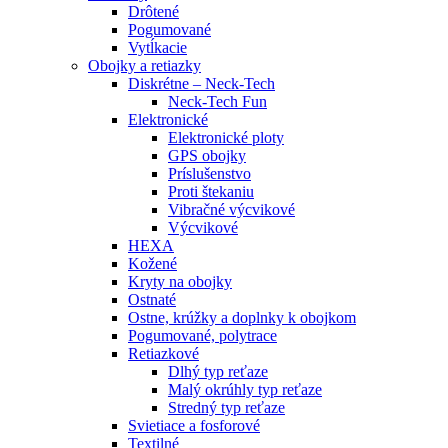
Drôtené
Pogumované
Vytĺkacie
Obojky a retiazky
Diskrétne – Neck-Tech
Neck-Tech Fun
Elektronické
Elektronické ploty
GPS obojky
Príslušenstvo
Proti štekaniu
Vibračné výcvikové
Výcvikové
HEXA
Kožené
Kryty na obojky
Ostnaté
Ostne, krúžky a doplnky k obojkom
Pogumované, polytrace
Retiazkové
Dlhý typ reťaze
Malý okrúhly typ reťaze
Stredný typ reťaze
Svietiace a fosforové
Textilné