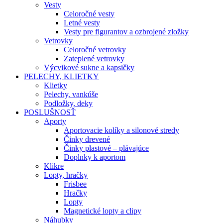
Vesty
Celoročné vesty
Letné vesty
Vesty pre figurantov a ozbrojené zložky
Vetrovky
Celoročné vetrovky
Zateplené vetrovky
Výcvikové sukne a kapsičky
PELECHY, KLIETKY
Klietky
Pelechy, vankúše
Podložky, deky
POSLUŠNOSŤ
Aporty
Aportovacie kolíky a silonové stredy
Činky drevené
Činky plastové – plávajúce
Doplnky k aportom
Klikre
Lopty, hračky
Frisbee
Hračky
Lopty
Magnetické lopty a clipy
Náhubky