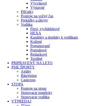
Výcvikové
Výstavné
Píšťalky
Postroje na voľný čas
Prekážky a úkryty
Vodítka
Flexi, vychádzkové
HEXA
Karabíny a doplnky k vodítkam
Kožené
Pogumované
Popruhové
Retiazkové
Textilné
PRIPRAVENÝ NA LETO
PSIE ŠPORTY
Agility
Bikejöring
Canicross
STOPA
Postroje na stopu
Stopovacie pomôcky
Stopovacie vodítka
VÝPREDAJ
Zľavy