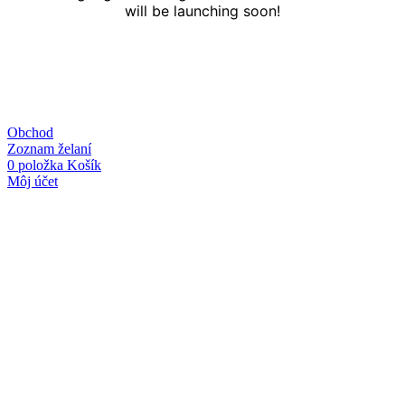
will be launching soon!
Obchod
Zoznam želaní
0
položka
Košík
Môj účet
Linky
O nás