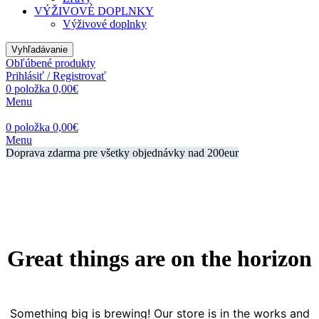
VÝŽIVOVÉ DOPLNKY
Výživové doplnky
Vyhľadávanie
Obľúbené produkty
Prihlásiť / Registrovať
0
položka
0,00
€
Menu
0
položka
0,00
€
Menu
Doprava zdarma pre všetky objednávky nad 200eur
Great things are on the horizon
Something big is brewing! Our store is in the works and