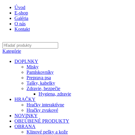
Úvod
E-shop
Galéria
O nás
Kontakt
Kategórie
DOPLNKY
Misky
Pamlskovníky
Preprava psa
Tašky, kabelky
Zdravie, bezpečie
Hygiena, zdravie
HRAČKY
Hračky interaktívne
Hračky zvukové
NOVINKY
OBĽÚBENÉ PRODUKTY
OBRANA
Klinové pešky a kože