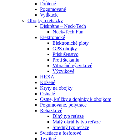
Drôtené
Pogumované
Vytĺkacie
Obojky a retiazky
Diskrétne – Neck-Tech
Neck-Tech Fun
Elektronické
Elektronické ploty
GPS obojky
Príslušenstvo
Proti štekaniu
Vibračné výcvikové
Výcvikové
HEXA
Kožené
Kryty na obojky
Ostnaté
Ostne, krúžky a doplnky k obojkom
Pogumované, polytrace
Retiazkové
Dlhý typ reťaze
Malý okrúhly typ reťaze
Stredný typ reťaze
Svietiace a fosforové
Textilné