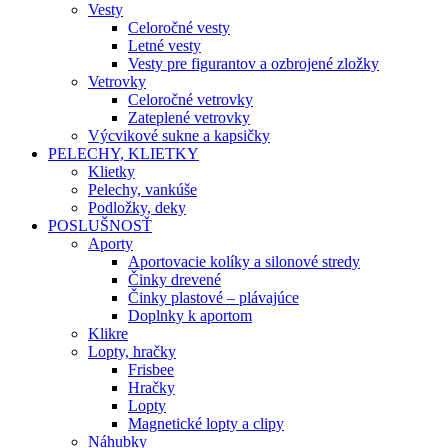
Vesty
Celoročné vesty
Letné vesty
Vesty pre figurantov a ozbrojené zložky
Vetrovky
Celoročné vetrovky
Zateplené vetrovky
Výcvikové sukne a kapsičky
PELECHY, KLIETKY
Klietky
Pelechy, vankúše
Podložky, deky
POSLUŠNOSŤ
Aporty
Aportovacie kolíky a silonové stredy
Činky drevené
Činky plastové – plávajúce
Doplnky k aportom
Klikre
Lopty, hračky
Frisbee
Hračky
Lopty
Magnetické lopty a clipy
Náhubky