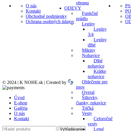
obranu
O nás
PS
ODEVY
Kontakt
P
Funkčné
Obchodné podmienky
O
prádlo
Ochrana osobných údajov
O
Legíny
Legíny
3/4
Legíny
dlhé
Mikiny
Nohavice
Dlhé
nohavice
Krátke
nohavice
Oblečenie pre
© 2024 | K NOHE.sk | Created by
psov
Overal
Úvod
Šiltovky,
E-shop
čiapky, rukavice
Galéria
Tričká
O nás
Vesty
Kontakt
Celoročné
vesty
Letné
Vyhľadávanie