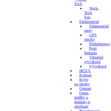
Tech
Neck-
Tech
Fun
Elektronické
Elektronické
ploty
GPS
obojky
Príslušenstvo
Proti
štekaniu
Vibračné
výcvikové
Výcvikové
HEXA
Kožené
Kryty
na obojky
Ostnaté
Ostne,
krúžky a
doplnky k
obojkom
Pogumované,