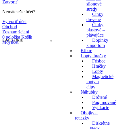
Zatvoriť
silonové
stredy
Nemáte ešte účet?
Činky
drevené
Vytvoriť účet
Činky
Obchod
plastové –
Zoznam želaní
plávajúce
0
položka
Košík
Doplnky
KATEGÓRIE
Môj účet
k aportom
Klikre
Lopty, hračky
Frisbee
Hračky
Lopty
Magnetické
lopty a
clipy
Náhubky
Drôtené
Pogumované
Vytĺkacie
Obojky a
retiazky
Diskrétne
– Neck-