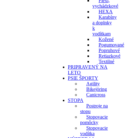
Flexi,
vychádzkové
HEXA
Karabíny
a doplnky
k
vodítkam
Kožené
Pogumované
Popruhové
Retiazkové
Textilné
PRIPRAVENÝ NA
LETO
PSIE ŠPORTY
Agility
Bikejöring
Canicross
STOPA
Postroje na
stopu
Stopovacie
pomôcky
Stopovacie
vodítka