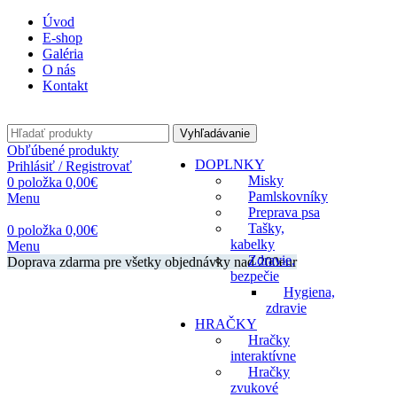
Úvod
E-shop
Galéria
O nás
Kontakt
Vyhľadávanie
Obľúbené produkty
DOPLNKY
Prihlásiť / Registrovať
Misky
0
položka
0,00
€
Pamlskovníky
Menu
Preprava psa
Tašky,
0
položka
0,00
€
kabelky
Menu
Zdravie,
Doprava zdarma pre všetky objednávky nad 200eur
bezpečie
Hygiena,
zdravie
HRAČKY
Hračky
interaktívne
Hračky
zvukové