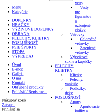
vesty
Menu
Vesty
Kategórie
pre
figurantov
DOPLNKY
a
HRAČKY
ozbrojené
VÝŽIVOVÉ DOPLNKY
zložky
OBRANA
Vetrovky
PELECHY, KLIETKY
Celoročné
POSLUŠNOSŤ
vetrovky
PSIE ŠPORTY
Zateplené
STOPA
vetrovky
VÝPREDAJ
Výcvikové
sukne a kapsičky
Úvod
PELECHY,
E-shop
KLIETKY
Galéria
Klietky
O nás
Pelechy,
Kontakt
vankúše
Obľúbené produkty
Podložky,
Prihlásiť / Registrovať
deky
POSLUŠNOSŤ
Nákupný košík
Aporty
Zatvoriť
Aportovacie
Prihlásiť sa
kolíky a