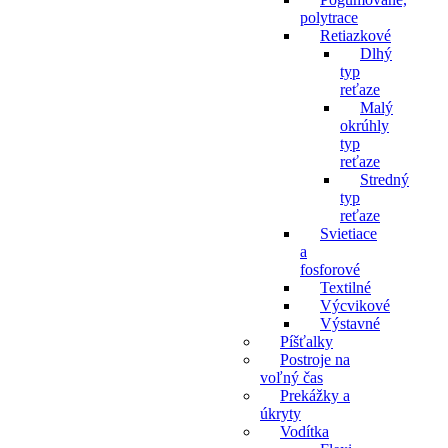
polytrace
Retiazkové
Dlhý
typ
reťaze
Malý
okrúhly
typ
reťaze
Stredný
typ
reťaze
Svietiace
a
fosforové
Textilné
Výcvikové
Výstavné
Píšťalky
Postroje na
voľný čas
Prekážky a
úkryty
Vodítka