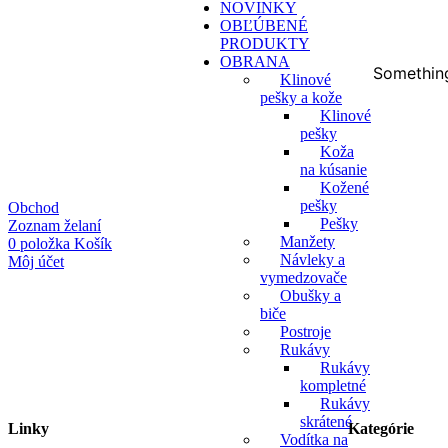
NOVINKY
OBĽÚBENÉ
PRODUKTY
OBRANA
Something
Klinové
pešky a kože
Klinové
pešky
Koža
na kúsanie
Kožené
pešky
Obchod
Pešky
Zoznam želaní
Manžety
0
položka
Košík
Návleky a
Môj účet
vymedzovače
Obušky a
biče
Postroje
Rukávy
Rukávy
kompletné
Rukávy
skrátené
Linky
Kategórie
Vodítka na