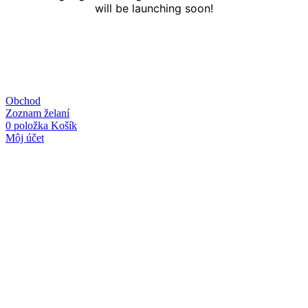
will be launching soon!
Obchod
Zoznam želaní
0
položka
Košík
Môj účet
Linky
O nás
Kontakt
Obchodné podmienky
Ochrana osobných údajov
Kategórie