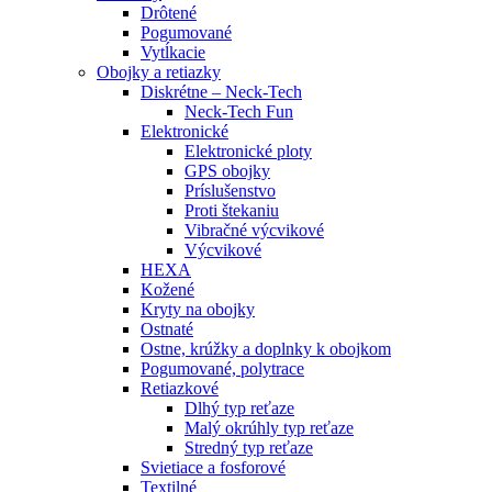
Drôtené
Pogumované
Vytĺkacie
Obojky a retiazky
Diskrétne – Neck-Tech
Neck-Tech Fun
Elektronické
Elektronické ploty
GPS obojky
Príslušenstvo
Proti štekaniu
Vibračné výcvikové
Výcvikové
HEXA
Kožené
Kryty na obojky
Ostnaté
Ostne, krúžky a doplnky k obojkom
Pogumované, polytrace
Retiazkové
Dlhý typ reťaze
Malý okrúhly typ reťaze
Stredný typ reťaze
Svietiace a fosforové
Textilné