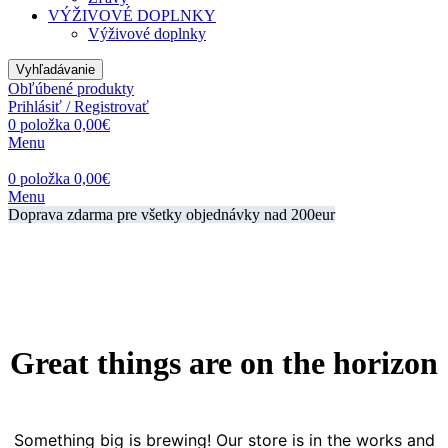
VÝŽIVOVÉ DOPLNKY
Výživové doplnky
Vyhľadávanie
Obľúbené produkty
Prihlásiť / Registrovať
0
položka
0,00
€
Menu
0
položka
0,00
€
Menu
Doprava zdarma pre všetky objednávky nad 200eur
Great things are on the horizon
Something big is brewing! Our store is in the works and