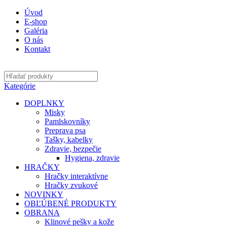
Úvod
E-shop
Galéria
O nás
Kontakt
Kategórie
DOPLNKY
Misky
Pamlskovníky
Preprava psa
Tašky, kabelky
Zdravie, bezpečie
Hygiena, zdravie
HRAČKY
Hračky interaktívne
Hračky zvukové
NOVINKY
OBĽÚBENÉ PRODUKTY
OBRANA
Klinové pešky a kože