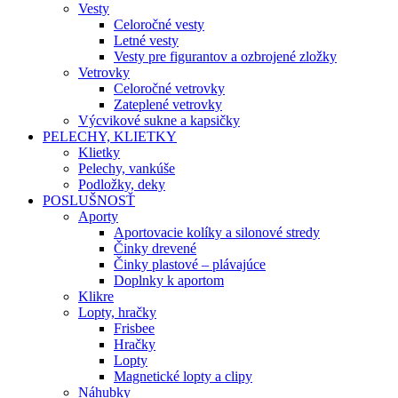
Vesty
Celoročné vesty
Letné vesty
Vesty pre figurantov a ozbrojené zložky
Vetrovky
Celoročné vetrovky
Zateplené vetrovky
Výcvikové sukne a kapsičky
PELECHY, KLIETKY
Klietky
Pelechy, vankúše
Podložky, deky
POSLUŠNOSŤ
Aporty
Aportovacie kolíky a silonové stredy
Činky drevené
Činky plastové – plávajúce
Doplnky k aportom
Klikre
Lopty, hračky
Frisbee
Hračky
Lopty
Magnetické lopty a clipy
Náhubky