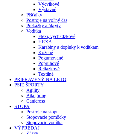
Výcvikové
Výstavné
Píšťalky
Postroje na voľný čas
Prekážky a úkryty
Vodítka
Flexi, vychádzkové
HEXA
Karabíny a doplnky k vodítkam
Kožené
Pogumované
Popruhové
Retiazkové
Textilné
PRIPRAVENÝ NA LETO
PSIE ŠPORTY
Agility
Bikejöring
Canicross
STOPA
Postroje na stopu
Stopovacie pomôcky
Stopovacie vodítka
VÝPREDAJ
Zľavy