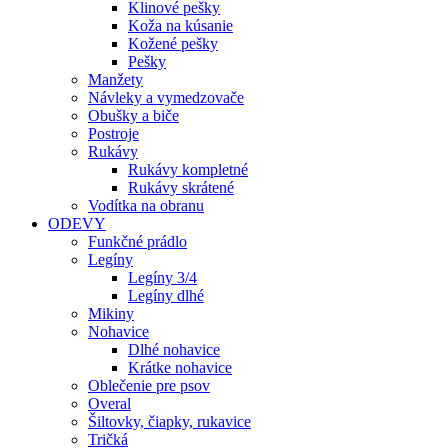
Klinové pešky
Koža na kúsanie
Kožené pešky
Pešky
Manžety
Návleky a vymedzovače
Obušky a biče
Postroje
Rukávy
Rukávy kompletné
Rukávy skrátené
Vodítka na obranu
ODEVY
Funkčné prádlo
Legíny
Legíny 3/4
Legíny dlhé
Mikiny
Nohavice
Dlhé nohavice
Krátke nohavice
Oblečenie pre psov
Overal
Šiltovky, čiapky, rukavice
Tričká