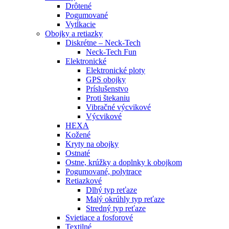
Drôtené
Pogumované
Vytĺkacie
Obojky a retiazky
Diskrétne – Neck-Tech
Neck-Tech Fun
Elektronické
Elektronické ploty
GPS obojky
Príslušenstvo
Proti štekaniu
Vibračné výcvikové
Výcvikové
HEXA
Kožené
Kryty na obojky
Ostnaté
Ostne, krúžky a doplnky k obojkom
Pogumované, polytrace
Retiazkové
Dlhý typ reťaze
Malý okrúhly typ reťaze
Stredný typ reťaze
Svietiace a fosforové
Textilné