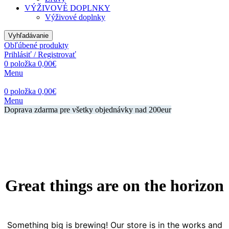
VÝŽIVOVÉ DOPLNKY
Výživové doplnky
Vyhľadávanie
Obľúbené produkty
Prihlásiť / Registrovať
0
položka
0,00
€
Menu
0
položka
0,00
€
Menu
Doprava zdarma pre všetky objednávky nad 200eur
Great things are on the horizon
Something big is brewing! Our store is in the works and