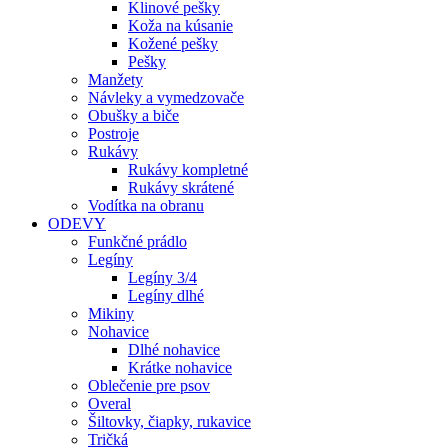
Klinové pešky
Koža na kúsanie
Kožené pešky
Pešky
Manžety
Návleky a vymedzovače
Obušky a biče
Postroje
Rukávy
Rukávy kompletné
Rukávy skrátené
Vodítka na obranu
ODEVY
Funkčné prádlo
Legíny
Legíny 3/4
Legíny dlhé
Mikiny
Nohavice
Dlhé nohavice
Krátke nohavice
Oblečenie pre psov
Overal
Šiltovky, čiapky, rukavice
Tričká