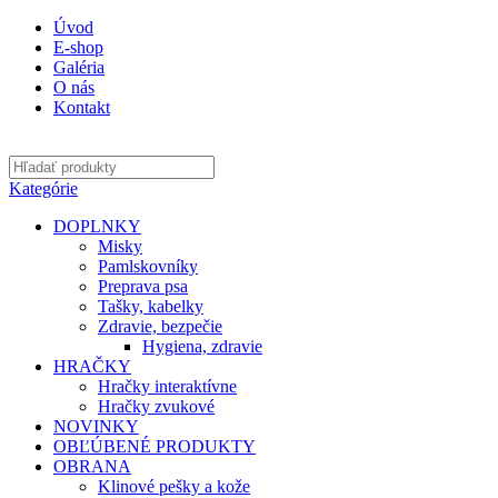
Úvod
E-shop
Galéria
O nás
Kontakt
Kategórie
DOPLNKY
Misky
Pamlskovníky
Preprava psa
Tašky, kabelky
Zdravie, bezpečie
Hygiena, zdravie
HRAČKY
Hračky interaktívne
Hračky zvukové
NOVINKY
OBĽÚBENÉ PRODUKTY
OBRANA
Klinové pešky a kože