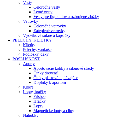
Vesty
Celoročné vesty
Letné vesty
Vesty pre figurantov a ozbrojené zložky
Vetrovky
Celoročné vetrovky
Zateplené vetrovky
Výcvikové sukne a kapsičky
PELECHY, KLIETKY
Klietky
Pelechy, vankúše
Podložky, deky
POSLUŠNOSŤ
Aporty
Aportovacie kolíky a silonové stredy
Činky drevené
Činky plastové – plávajúce
Doplnky k aportom
Klikre
Lopty, hračky
Frisbee
Hračky
Lopty
Magnetické lopty a clipy
Náhubky