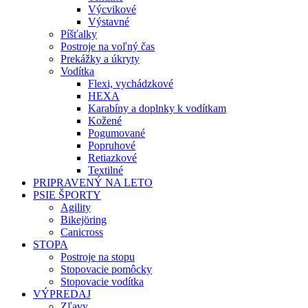
Výcvikové
Výstavné
Píšťalky
Postroje na voľný čas
Prekážky a úkryty
Vodítka
Flexi, vychádzkové
HEXA
Karabíny a doplnky k vodítkam
Kožené
Pogumované
Popruhové
Retiazkové
Textilné
PRIPRAVENÝ NA LETO
PSIE ŠPORTY
Agility
Bikejöring
Canicross
STOPA
Postroje na stopu
Stopovacie pomôcky
Stopovacie vodítka
VÝPREDAJ
Zľavy