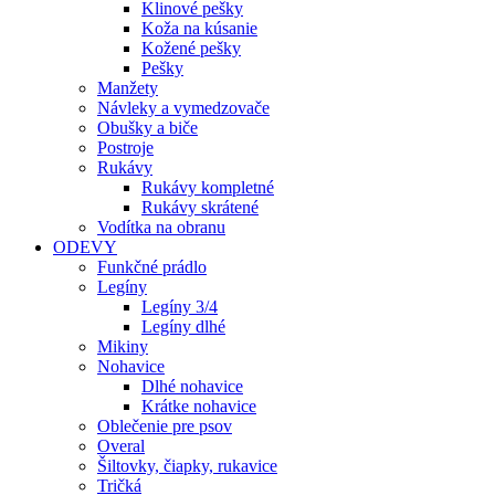
Klinové pešky
Koža na kúsanie
Kožené pešky
Pešky
Manžety
Návleky a vymedzovače
Obušky a biče
Postroje
Rukávy
Rukávy kompletné
Rukávy skrátené
Vodítka na obranu
ODEVY
Funkčné prádlo
Legíny
Legíny 3/4
Legíny dlhé
Mikiny
Nohavice
Dlhé nohavice
Krátke nohavice
Oblečenie pre psov
Overal
Šiltovky, čiapky, rukavice
Tričká