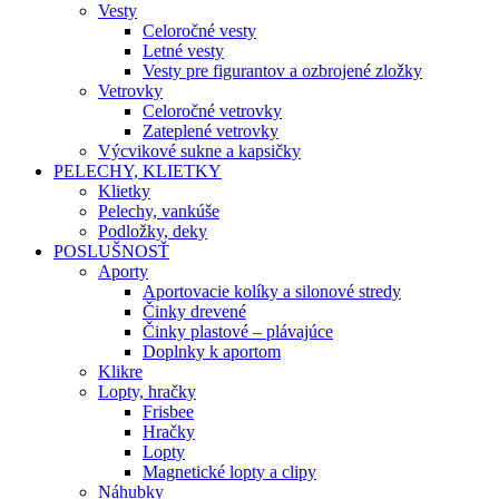
Vesty
Celoročné vesty
Letné vesty
Vesty pre figurantov a ozbrojené zložky
Vetrovky
Celoročné vetrovky
Zateplené vetrovky
Výcvikové sukne a kapsičky
PELECHY, KLIETKY
Klietky
Pelechy, vankúše
Podložky, deky
POSLUŠNOSŤ
Aporty
Aportovacie kolíky a silonové stredy
Činky drevené
Činky plastové – plávajúce
Doplnky k aportom
Klikre
Lopty, hračky
Frisbee
Hračky
Lopty
Magnetické lopty a clipy
Náhubky