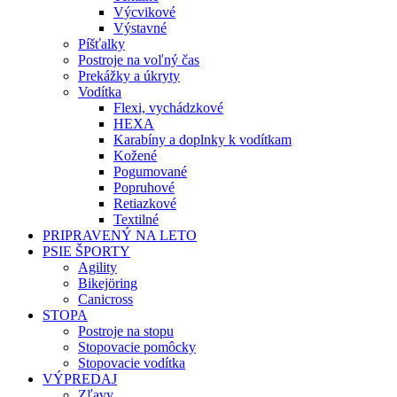
Výcvikové
Výstavné
Píšťalky
Postroje na voľný čas
Prekážky a úkryty
Vodítka
Flexi, vychádzkové
HEXA
Karabíny a doplnky k vodítkam
Kožené
Pogumované
Popruhové
Retiazkové
Textilné
PRIPRAVENÝ NA LETO
PSIE ŠPORTY
Agility
Bikejöring
Canicross
STOPA
Postroje na stopu
Stopovacie pomôcky
Stopovacie vodítka
VÝPREDAJ
Zľavy