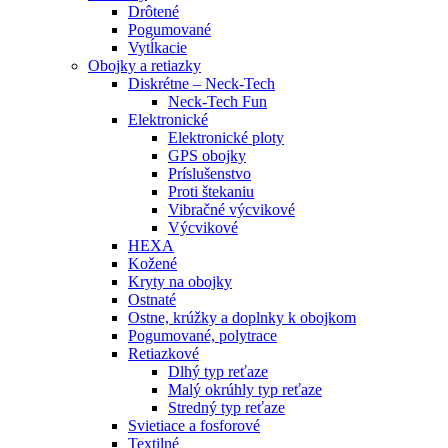
Drôtené
Pogumované
Vytĺkacie
Obojky a retiazky
Diskrétne – Neck-Tech
Neck-Tech Fun
Elektronické
Elektronické ploty
GPS obojky
Príslušenstvo
Proti štekaniu
Vibračné výcvikové
Výcvikové
HEXA
Kožené
Kryty na obojky
Ostnaté
Ostne, krúžky a doplnky k obojkom
Pogumované, polytrace
Retiazkové
Dlhý typ reťaze
Malý okrúhly typ reťaze
Stredný typ reťaze
Svietiace a fosforové
Textilné