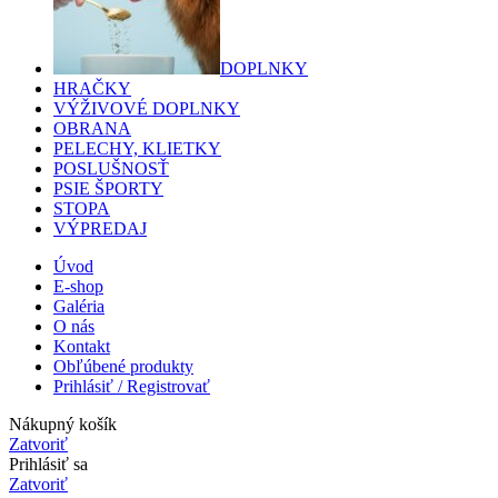
DOPLNKY
HRAČKY
VÝŽIVOVÉ DOPLNKY
OBRANA
PELECHY, KLIETKY
POSLUŠNOSŤ
PSIE ŠPORTY
STOPA
VÝPREDAJ
Úvod
E-shop
Galéria
O nás
Kontakt
Obľúbené produkty
Prihlásiť / Registrovať
Nákupný košík
Zatvoriť
Prihlásiť sa
Zatvoriť