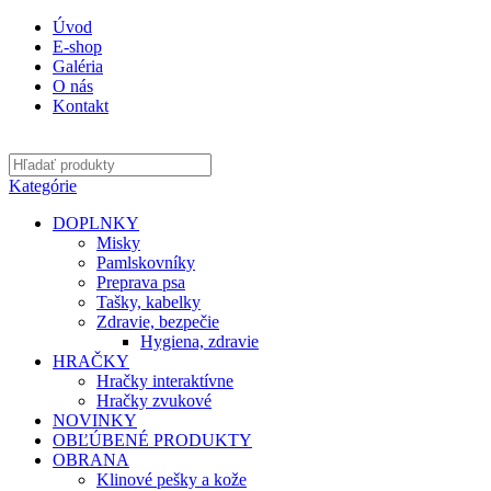
Úvod
E-shop
Galéria
O nás
Kontakt
Kategórie
DOPLNKY
Misky
Pamlskovníky
Preprava psa
Tašky, kabelky
Zdravie, bezpečie
Hygiena, zdravie
HRAČKY
Hračky interaktívne
Hračky zvukové
NOVINKY
OBĽÚBENÉ PRODUKTY
OBRANA
Klinové pešky a kože