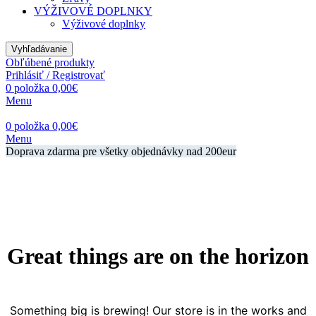
VÝŽIVOVÉ DOPLNKY
Výživové doplnky
Vyhľadávanie
Obľúbené produkty
Prihlásiť / Registrovať
0
položka
0,00
€
Menu
0
položka
0,00
€
Menu
Doprava zdarma pre všetky objednávky nad 200eur
Great things are on the horizon
Something big is brewing! Our store is in the works and