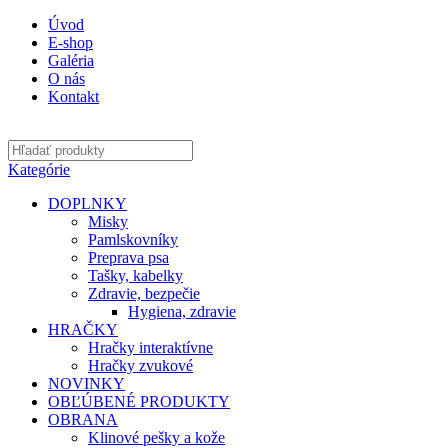
Úvod
E-shop
Galéria
O nás
Kontakt
Kategórie
DOPLNKY
Misky
Pamlskovníky
Preprava psa
Tašky, kabelky
Zdravie, bezpečie
Hygiena, zdravie
HRAČKY
Hračky interaktívne
Hračky zvukové
NOVINKY
OBĽÚBENÉ PRODUKTY
OBRANA
Klinové pešky a kože