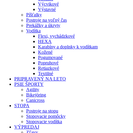
Výcvikové
Výstavné
Píšťalky
Postroje na voľný čas
Prekážky a úkryty
Vodítka
Flexi, vychádzkové
HEXA
Karabíny a doplnky k vodítkam
Kožené
Pogumované
Popruhové
Retiazkové
Textilné
PRIPRAVENÝ NA LETO
PSIE ŠPORTY
Agility
Bikejöring
Canicross
STOPA
Postroje na stopu
Stopovacie pomôcky
Stopovacie vodítka
VÝPREDAJ
Zľavy