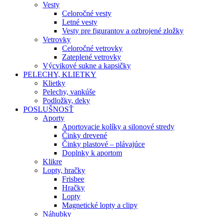
Vesty
Celoročné vesty
Letné vesty
Vesty pre figurantov a ozbrojené zložky
Vetrovky
Celoročné vetrovky
Zateplené vetrovky
Výcvikové sukne a kapsičky
PELECHY, KLIETKY
Klietky
Pelechy, vankúše
Podložky, deky
POSLUŠNOSŤ
Aporty
Aportovacie kolíky a silonové stredy
Činky drevené
Činky plastové – plávajúce
Doplnky k aportom
Klikre
Lopty, hračky
Frisbee
Hračky
Lopty
Magnetické lopty a clipy
Náhubky