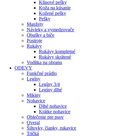
Klinové pešky
Koža na kúsanie
Kožené pešky
Pešky
Manžety
Návleky a vymedzovače
Obušky a biče
Postroje
Rukávy
Rukávy kompletné
Rukávy skrátené
Vodítka na obranu
ODEVY
Funkčné prádlo
Legíny
Legíny 3/4
Legíny dlhé
Mikiny
Nohavice
Dlhé nohavice
Krátke nohavice
Oblečenie pre psov
Overal
Šiltovky, čiapky, rukavice
Tričká