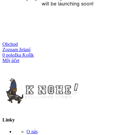
will be launching soon!
Obchod
Zoznam želaní
0
položka
Košík
Môj účet
Linky
O nás