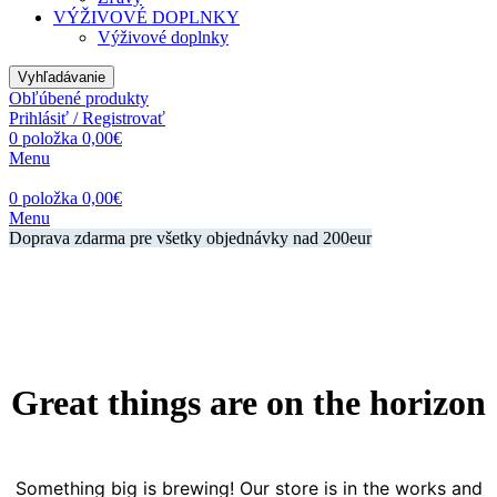
VÝŽIVOVÉ DOPLNKY
Výživové doplnky
Vyhľadávanie
Obľúbené produkty
Prihlásiť / Registrovať
0
položka
0,00
€
Menu
0
položka
0,00
€
Menu
Doprava zdarma pre všetky objednávky nad 200eur
Great things are on the horizon
Something big is brewing! Our store is in the works and