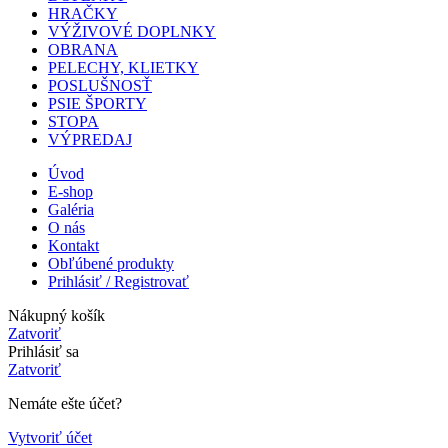
HRAČKY
VÝŽIVOVÉ DOPLNKY
OBRANA
PELECHY, KLIETKY
POSLUŠNOSŤ
PSIE ŠPORTY
STOPA
VÝPREDAJ
Úvod
E-shop
Galéria
O nás
Kontakt
Obľúbené produkty
Prihlásiť / Registrovať
Nákupný košík
Zatvoriť
Prihlásiť sa
Zatvoriť
Nemáte ešte účet?
Vytvoriť účet