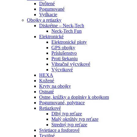
Drôtené
Pogumované
Vytĺkacie
Obojky a retiazky
Diskrétne – Neck-Tech
Neck-Tech Fun
Elektronické
Elektronické ploty
GPS obojky
Príslušenstvo
Proti štekaniu
Vibračné výcvikové
Výcvikové
HEXA
Kožené
Kryty na obojky
Ostnaté
Ostne, krúžky a doplnky k obojkom
Pogumované, polytrace
Retiazkové
Dlhý typ reťaze
Malý okrúhly typ reťaze
Stredný typ reťaze
Svietiace a fosforové
Textilné