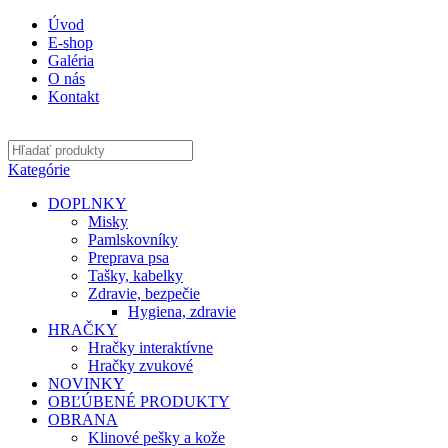
Úvod
E-shop
Galéria
O nás
Kontakt
Kategórie
DOPLNKY
Misky
Pamlskovníky
Preprava psa
Tašky, kabelky
Zdravie, bezpečie
Hygiena, zdravie
HRAČKY
Hračky interaktívne
Hračky zvukové
NOVINKY
OBĽÚBENÉ PRODUKTY
OBRANA
Klinové pešky a kože