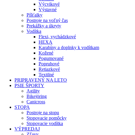
Výcvikové
Výstavné
Píšťalky
Postroje na voľný čas
Prekážky a úkryty
Vodítka
Flexi, vychádzkové
HEXA
Karabíny a doplnky k vodítkam
Kožené
Pogumované
Popruhové
Retiazkové
Textilné
PRIPRAVENÝ NA LETO
PSIE ŠPORTY
Agility
Bikejöring
Canicross
STOPA
Postroje na stopu
Stopovacie pomôcky
Stopovacie vodítka
VÝPREDAJ
Zľavy