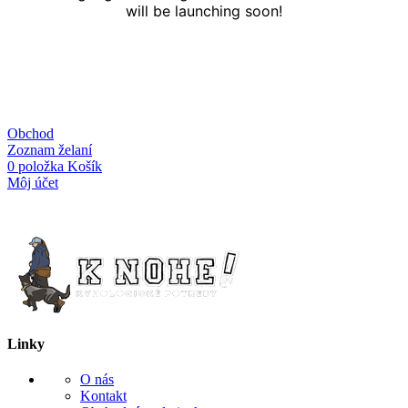
will be launching soon!
Obchod
Zoznam želaní
0
položka
Košík
Môj účet
Linky
O nás
Kontakt