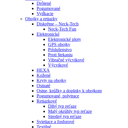
Drôtené
Pogumované
Vytĺkacie
Obojky a retiazky
Diskrétne – Neck-Tech
Neck-Tech Fun
Elektronické
Elektronické ploty
GPS obojky
Príslušenstvo
Proti štekaniu
Vibračné výcvikové
Výcvikové
HEXA
Kožené
Kryty na obojky
Ostnaté
Ostne, krúžky a doplnky k obojkom
Pogumované, polytrace
Retiazkové
Dlhý typ reťaze
Malý okrúhly typ reťaze
Stredný typ reťaze
Svietiace a fosforové
Textilné