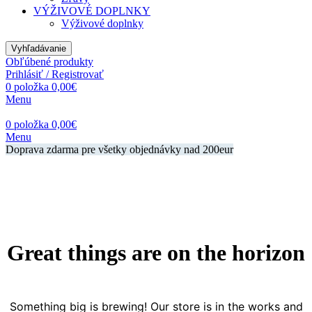
VÝŽIVOVÉ DOPLNKY
Výživové doplnky
Vyhľadávanie
Obľúbené produkty
Prihlásiť / Registrovať
0
položka
0,00
€
Menu
0
položka
0,00
€
Menu
Doprava zdarma pre všetky objednávky nad 200eur
Great things are on the horizon
Something big is brewing! Our store is in the works and