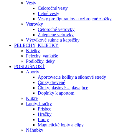
Vesty
Celoročné vesty
Letné vesty
Vesty pre figurantov a ozbrojené zložky
Vetrovky
Celoročné vetrovky
Zateplené vetrovky
Výcvikové sukne a kapsičky
PELECHY, KLIETKY
Klietky
Pelechy, vankúše
Podložky, deky
POSLUŠNOSŤ
Aporty
Aportovacie kolíky a silonové stredy
Činky drevené
Činky plastové – plávajúce
Doplnky k aportom
Klikre
Lopty, hračky
Frisbee
Hračky
Lopty
Magnetické lopty a clipy
Náhubky