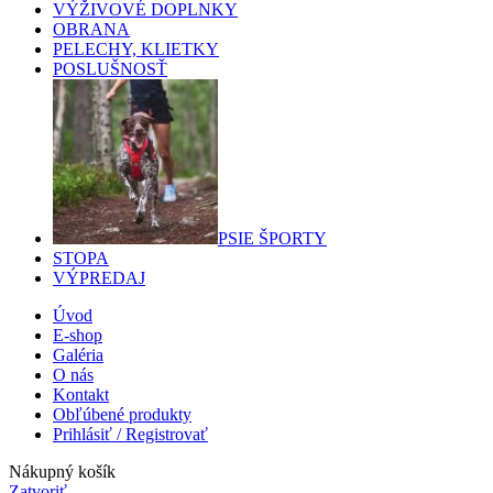
VÝŽIVOVÉ DOPLNKY
OBRANA
PELECHY, KLIETKY
POSLUŠNOSŤ
PSIE ŠPORTY
STOPA
VÝPREDAJ
Úvod
E-shop
Galéria
O nás
Kontakt
Obľúbené produkty
Prihlásiť / Registrovať
Nákupný košík
Zatvoriť