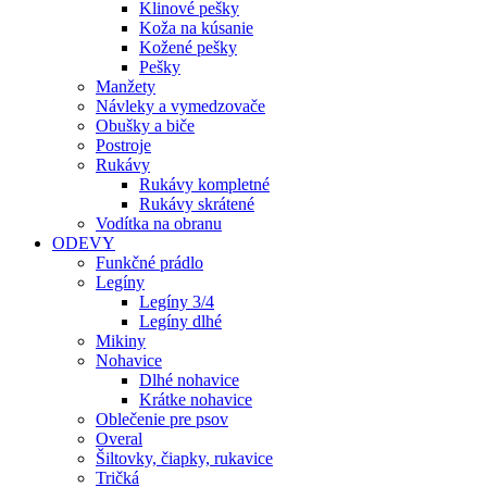
Klinové pešky
Koža na kúsanie
Kožené pešky
Pešky
Manžety
Návleky a vymedzovače
Obušky a biče
Postroje
Rukávy
Rukávy kompletné
Rukávy skrátené
Vodítka na obranu
ODEVY
Funkčné prádlo
Legíny
Legíny 3/4
Legíny dlhé
Mikiny
Nohavice
Dlhé nohavice
Krátke nohavice
Oblečenie pre psov
Overal
Šiltovky, čiapky, rukavice
Tričká