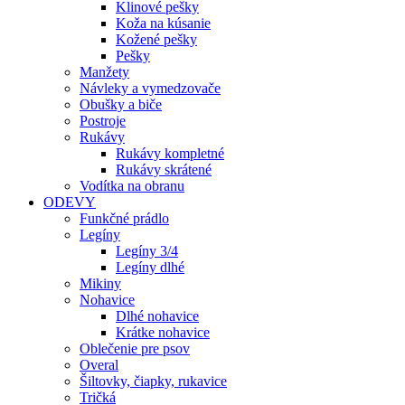
Klinové pešky
Koža na kúsanie
Kožené pešky
Pešky
Manžety
Návleky a vymedzovače
Obušky a biče
Postroje
Rukávy
Rukávy kompletné
Rukávy skrátené
Vodítka na obranu
ODEVY
Funkčné prádlo
Legíny
Legíny 3/4
Legíny dlhé
Mikiny
Nohavice
Dlhé nohavice
Krátke nohavice
Oblečenie pre psov
Overal
Šiltovky, čiapky, rukavice
Tričká