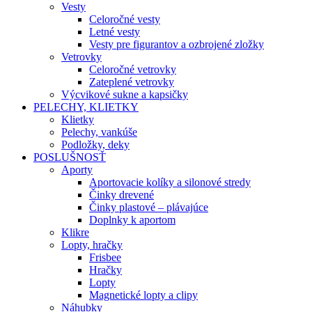
Vesty
Celoročné vesty
Letné vesty
Vesty pre figurantov a ozbrojené zložky
Vetrovky
Celoročné vetrovky
Zateplené vetrovky
Výcvikové sukne a kapsičky
PELECHY, KLIETKY
Klietky
Pelechy, vankúše
Podložky, deky
POSLUŠNOSŤ
Aporty
Aportovacie kolíky a silonové stredy
Činky drevené
Činky plastové – plávajúce
Doplnky k aportom
Klikre
Lopty, hračky
Frisbee
Hračky
Lopty
Magnetické lopty a clipy
Náhubky