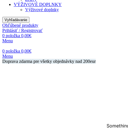
VÝŽIVOVÉ DOPLNKY
Výživové doplnky
Vyhľadávanie
Obľúbené produkty
Prihlásiť / Registrovať
0
položka
0,00
€
Menu
0
položka
0,00
€
Menu
Doprava zdarma pre všetky objednávky nad 200eur
Something