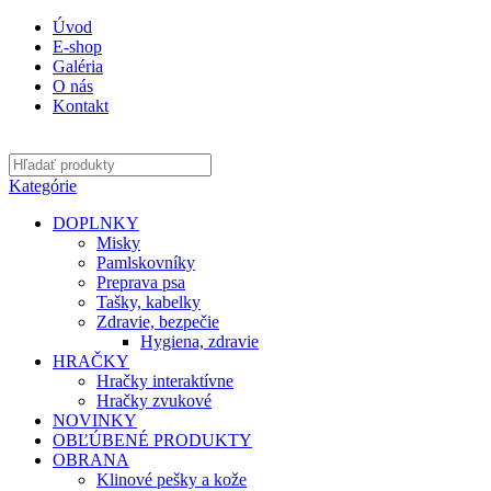
Úvod
E-shop
Galéria
O nás
Kontakt
Kategórie
DOPLNKY
Misky
Pamlskovníky
Preprava psa
Tašky, kabelky
Zdravie, bezpečie
Hygiena, zdravie
HRAČKY
Hračky interaktívne
Hračky zvukové
NOVINKY
OBĽÚBENÉ PRODUKTY
OBRANA
Klinové pešky a kože