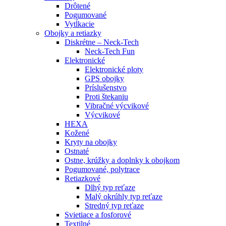
Drôtené
Pogumované
Vytĺkacie
Obojky a retiazky
Diskrétne – Neck-Tech
Neck-Tech Fun
Elektronické
Elektronické ploty
GPS obojky
Príslušenstvo
Proti štekaniu
Vibračné výcvikové
Výcvikové
HEXA
Kožené
Kryty na obojky
Ostnaté
Ostne, krúžky a doplnky k obojkom
Pogumované, polytrace
Retiazkové
Dlhý typ reťaze
Malý okrúhly typ reťaze
Stredný typ reťaze
Svietiace a fosforové
Textilné