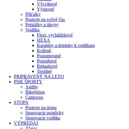
Výcvikové
Výstavné
Píšťalky
Postroje na voľný čas
Prekážky a úkryty
Vodítka
Flexi, vychádzkové
HEXA
Karabíny a doplnky k vodítkam
Kožené
Pogumované
Popruhové
Retiazkové
Textilné
PRIPRAVENÝ NA LETO
PSIE ŠPORTY
Agility
Bikejöring
Canicross
STOPA
Postroje na stopu
Stopovacie pomôcky
Stopovacie vodítka
VÝPREDAJ
Zľavy