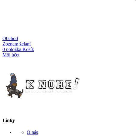
Obchod
Zoznam želaní
0
položka
Košík
Môj účet
Linky
O nás