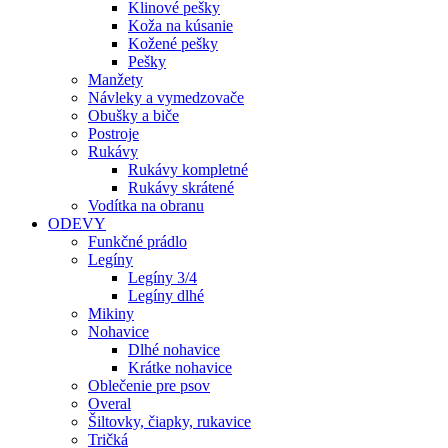
Klinové pešky
Koža na kúsanie
Kožené pešky
Pešky
Manžety
Návleky a vymedzovače
Obušky a biče
Postroje
Rukávy
Rukávy kompletné
Rukávy skrátené
Vodítka na obranu
ODEVY
Funkčné prádlo
Legíny
Legíny 3/4
Legíny dlhé
Mikiny
Nohavice
Dlhé nohavice
Krátke nohavice
Oblečenie pre psov
Overal
Šiltovky, čiapky, rukavice
Tričká