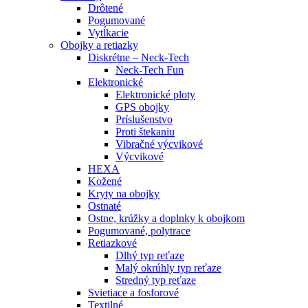
Drôtené
Pogumované
Vytĺkacie
Obojky a retiazky
Diskrétne – Neck-Tech
Neck-Tech Fun
Elektronické
Elektronické ploty
GPS obojky
Príslušenstvo
Proti štekaniu
Vibračné výcvikové
Výcvikové
HEXA
Kožené
Kryty na obojky
Ostnaté
Ostne, krúžky a doplnky k obojkom
Pogumované, polytrace
Retiazkové
Dlhý typ reťaze
Malý okrúhly typ reťaze
Stredný typ reťaze
Svietiace a fosforové
Textilné