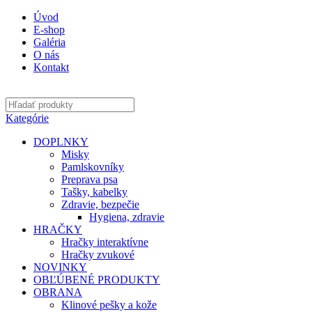
Úvod
E-shop
Galéria
O nás
Kontakt
Kategórie
DOPLNKY
Misky
Pamlskovníky
Preprava psa
Tašky, kabelky
Zdravie, bezpečie
Hygiena, zdravie
HRAČKY
Hračky interaktívne
Hračky zvukové
NOVINKY
OBĽÚBENÉ PRODUKTY
OBRANA
Klinové pešky a kože