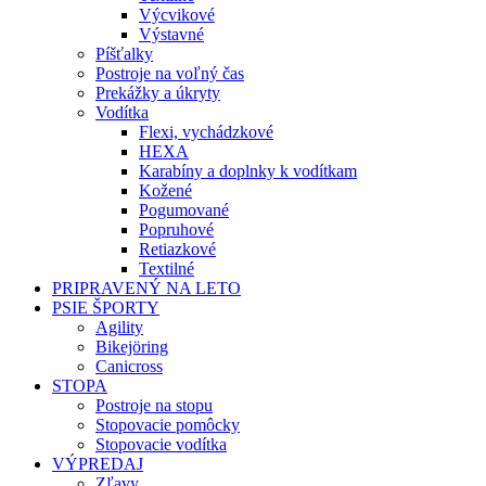
Výcvikové
Výstavné
Píšťalky
Postroje na voľný čas
Prekážky a úkryty
Vodítka
Flexi, vychádzkové
HEXA
Karabíny a doplnky k vodítkam
Kožené
Pogumované
Popruhové
Retiazkové
Textilné
PRIPRAVENÝ NA LETO
PSIE ŠPORTY
Agility
Bikejöring
Canicross
STOPA
Postroje na stopu
Stopovacie pomôcky
Stopovacie vodítka
VÝPREDAJ
Zľavy