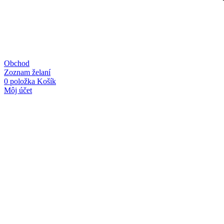
Obchod
Zoznam želaní
0
položka
Košík
Môj účet
Linky
Kategórie