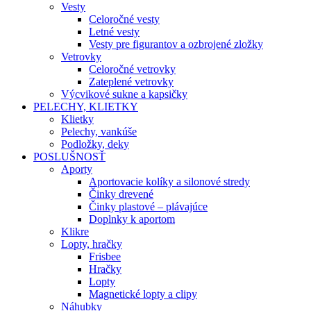
Vesty
Celoročné vesty
Letné vesty
Vesty pre figurantov a ozbrojené zložky
Vetrovky
Celoročné vetrovky
Zateplené vetrovky
Výcvikové sukne a kapsičky
PELECHY, KLIETKY
Klietky
Pelechy, vankúše
Podložky, deky
POSLUŠNOSŤ
Aporty
Aportovacie kolíky a silonové stredy
Činky drevené
Činky plastové – plávajúce
Doplnky k aportom
Klikre
Lopty, hračky
Frisbee
Hračky
Lopty
Magnetické lopty a clipy
Náhubky