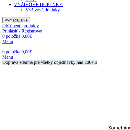
VÝŽIVOVÉ DOPLNKY
Výživové doplnky
Vyhľadávanie
Obľúbené produkty
Prihlásiť / Registrovať
0
položka
0,00
€
Menu
0
položka
0,00
€
Menu
Doprava zdarma pre všetky objednávky nad 200eur
Something