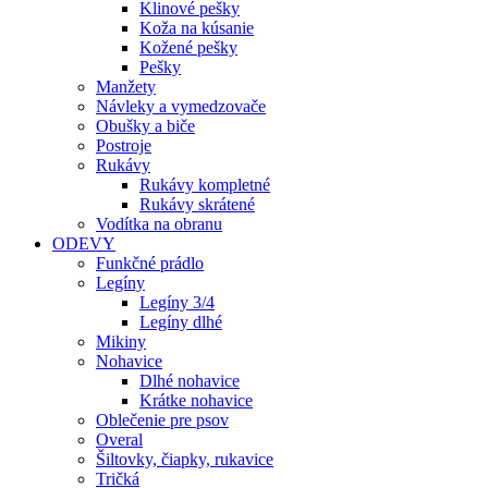
Klinové pešky
Koža na kúsanie
Kožené pešky
Pešky
Manžety
Návleky a vymedzovače
Obušky a biče
Postroje
Rukávy
Rukávy kompletné
Rukávy skrátené
Vodítka na obranu
ODEVY
Funkčné prádlo
Legíny
Legíny 3/4
Legíny dlhé
Mikiny
Nohavice
Dlhé nohavice
Krátke nohavice
Oblečenie pre psov
Overal
Šiltovky, čiapky, rukavice
Tričká