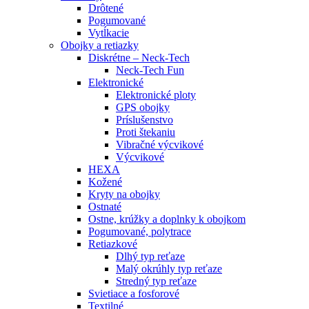
Drôtené
Pogumované
Vytĺkacie
Obojky a retiazky
Diskrétne – Neck-Tech
Neck-Tech Fun
Elektronické
Elektronické ploty
GPS obojky
Príslušenstvo
Proti štekaniu
Vibračné výcvikové
Výcvikové
HEXA
Kožené
Kryty na obojky
Ostnaté
Ostne, krúžky a doplnky k obojkom
Pogumované, polytrace
Retiazkové
Dlhý typ reťaze
Malý okrúhly typ reťaze
Stredný typ reťaze
Svietiace a fosforové
Textilné