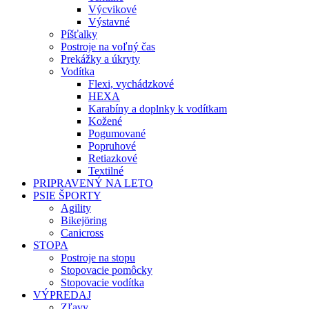
Výcvikové
Výstavné
Píšťalky
Postroje na voľný čas
Prekážky a úkryty
Vodítka
Flexi, vychádzkové
HEXA
Karabíny a doplnky k vodítkam
Kožené
Pogumované
Popruhové
Retiazkové
Textilné
PRIPRAVENÝ NA LETO
PSIE ŠPORTY
Agility
Bikejöring
Canicross
STOPA
Postroje na stopu
Stopovacie pomôcky
Stopovacie vodítka
VÝPREDAJ
Zľavy