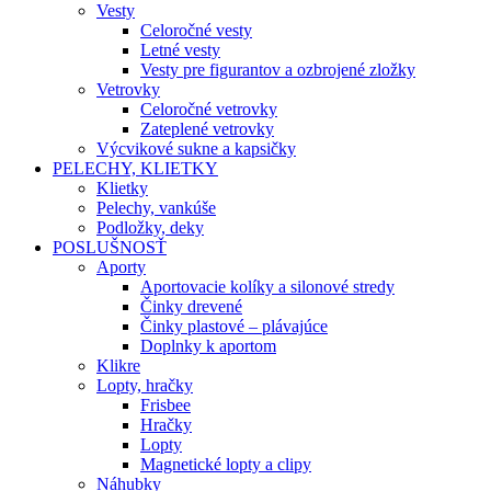
Vesty
Celoročné vesty
Letné vesty
Vesty pre figurantov a ozbrojené zložky
Vetrovky
Celoročné vetrovky
Zateplené vetrovky
Výcvikové sukne a kapsičky
PELECHY, KLIETKY
Klietky
Pelechy, vankúše
Podložky, deky
POSLUŠNOSŤ
Aporty
Aportovacie kolíky a silonové stredy
Činky drevené
Činky plastové – plávajúce
Doplnky k aportom
Klikre
Lopty, hračky
Frisbee
Hračky
Lopty
Magnetické lopty a clipy
Náhubky