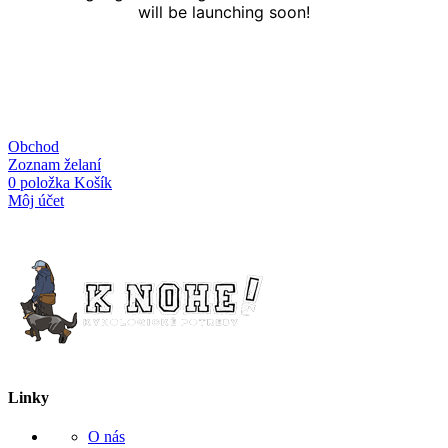
will be launching soon!
Obchod
Zoznam želaní
0
položka
Košík
Môj účet
Linky
O nás