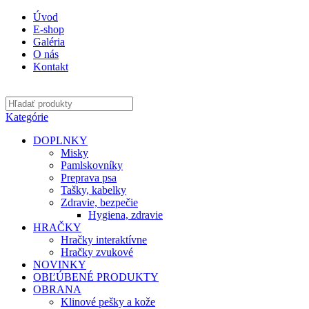
Úvod
E-shop
Galéria
O nás
Kontakt
Kategórie
DOPLNKY
Misky
Pamlskovníky
Preprava psa
Tašky, kabelky
Zdravie, bezpečie
Hygiena, zdravie
HRAČKY
Hračky interaktívne
Hračky zvukové
NOVINKY
OBĽÚBENÉ PRODUKTY
OBRANA
Klinové pešky a kože