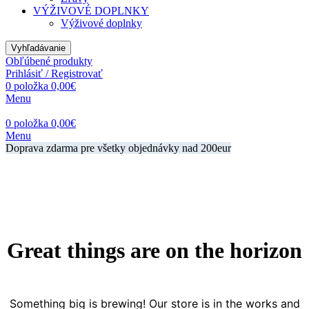
VÝŽIVOVÉ DOPLNKY
Výživové doplnky
Vyhľadávanie
Obľúbené produkty
Prihlásiť / Registrovať
0
položka
0,00
€
Menu
0
položka
0,00
€
Menu
Doprava zdarma pre všetky objednávky nad 200eur
Great things are on the horizon
Something big is brewing! Our store is in the works and