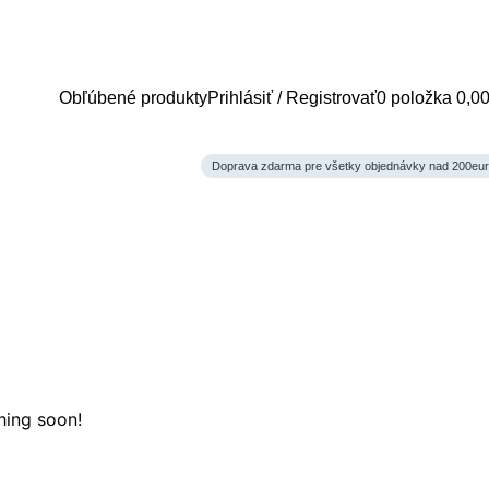
Obľúbené produkty
Prihlásiť / Registrovať
0
položka
0,0
Doprava zdarma pre všetky objednávky nad 200eur
hing soon!