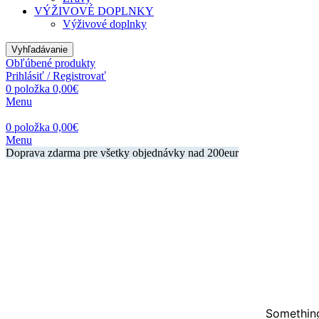
VÝŽIVOVÉ DOPLNKY
Výživové doplnky
Vyhľadávanie
Obľúbené produkty
Prihlásiť / Registrovať
0
položka
0,00
€
Menu
0
položka
0,00
€
Menu
Doprava zdarma pre všetky objednávky nad 200eur
Something