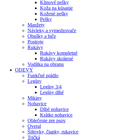
Klinové pešky
Koža na kúsanie
Kožené pešky
Pešky
Manžety
Návleky a vymedzovače
Obušky a biče
Postroje
Rukávy
Rukávy kompletné
Rukávy skrátené
Vodítka na obranu
ODEVY
Funkčné prádlo
Legíny
Legíny 3/4
Legíny dlhé
Mikiny
Nohavice
Dlhé nohavice
Krátke nohavice
Oblečenie pre psov
Overal
Šiltovky, čiapky, rukavice
Tričká