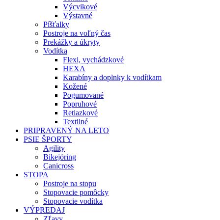
Výcvikové
Výstavné
Píšťalky
Postroje na voľný čas
Prekážky a úkryty
Vodítka
Flexi, vychádzkové
HEXA
Karabíny a doplnky k vodítkam
Kožené
Pogumované
Popruhové
Retiazkové
Textilné
PRIPRAVENÝ NA LETO
PSIE ŠPORTY
Agility
Bikejöring
Canicross
STOPA
Postroje na stopu
Stopovacie pomôcky
Stopovacie vodítka
VÝPREDAJ
Zľavy