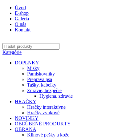
Úvod
E-shop
Galéria
O nás
Kontakt
Kategórie
DOPLNKY
Misky
Pamlskovníky
Preprava psa
Tašky, kabelky
Zdravie, bezpečie
Hygiena, zdravie
HRAČKY
Hračky interaktívne
Hračky zvukové
NOVINKY
OBĽÚBENÉ PRODUKTY
OBRANA
Klinové pešky a kože