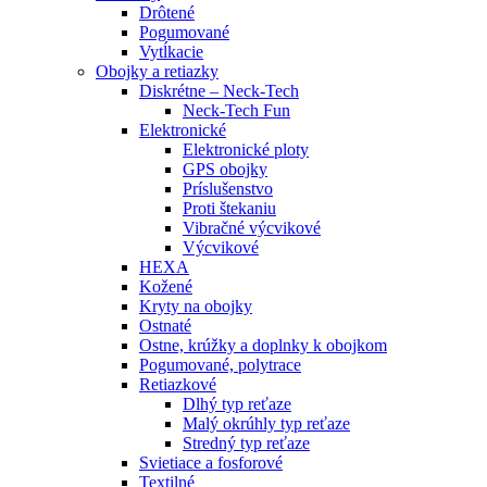
Drôtené
Pogumované
Vytĺkacie
Obojky a retiazky
Diskrétne – Neck-Tech
Neck-Tech Fun
Elektronické
Elektronické ploty
GPS obojky
Príslušenstvo
Proti štekaniu
Vibračné výcvikové
Výcvikové
HEXA
Kožené
Kryty na obojky
Ostnaté
Ostne, krúžky a doplnky k obojkom
Pogumované, polytrace
Retiazkové
Dlhý typ reťaze
Malý okrúhly typ reťaze
Stredný typ reťaze
Svietiace a fosforové
Textilné