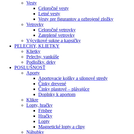
Vesty
Celoročné vesty
Letné vesty
Vesty pre figurantov a ozbrojené zložky
Vetrovky
Celoročné vetrovky
Zateplené vetrovky
Výcvikové sukne a kapsičky
PELECHY, KLIETKY
Klietky
Pelechy, vankúše
Podložky, deky
POSLUŠNOSŤ
Aporty
Aportovacie kolíky a silonové stredy
Činky drevené
Činky plastové – plávajúce
Doplnky k aportom
Klikre
Lopty, hračky
Frisbee
Hračky
Lopty
Magnetické lopty a clipy
Náhubky