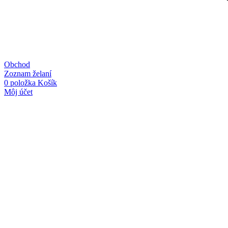
Obchod
Zoznam želaní
0
položka
Košík
Môj účet
Linky
Kategórie