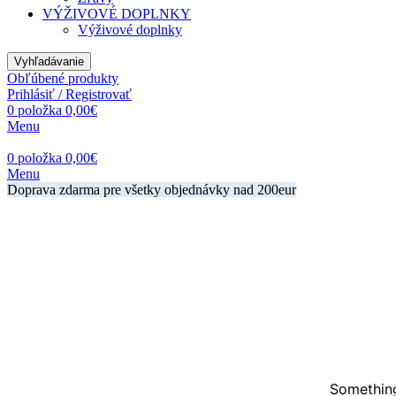
VÝŽIVOVÉ DOPLNKY
Výživové doplnky
Vyhľadávanie
Obľúbené produkty
Prihlásiť / Registrovať
0
položka
0,00
€
Menu
0
položka
0,00
€
Menu
Doprava zdarma pre všetky objednávky nad 200eur
Something