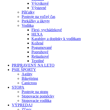
Výcvikové
Výstavné
Píšťalky
Postroje na voľný čas
Prekážky a úkryty
Vodítka
Flexi, vychádzkové
HEXA
Karabíny a doplnky k vodítkam
Kožené
Pogumované
Popruhové
Retiazkové
Textilné
PRIPRAVENÝ NA LETO
PSIE ŠPORTY
Agility
Bikejöring
Canicross
STOPA
Postroje na stopu
Stopovacie pomôcky
Stopovacie vodítka
VÝPREDAJ
Zľavy