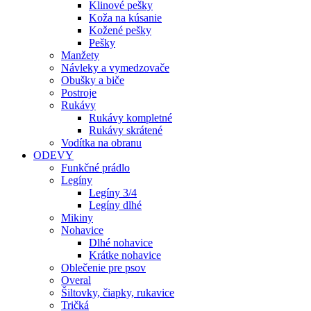
Klinové pešky
Koža na kúsanie
Kožené pešky
Pešky
Manžety
Návleky a vymedzovače
Obušky a biče
Postroje
Rukávy
Rukávy kompletné
Rukávy skrátené
Vodítka na obranu
ODEVY
Funkčné prádlo
Legíny
Legíny 3/4
Legíny dlhé
Mikiny
Nohavice
Dlhé nohavice
Krátke nohavice
Oblečenie pre psov
Overal
Šiltovky, čiapky, rukavice
Tričká