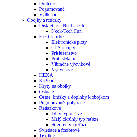
Drôtené
Pogumované
Vytĺkacie
Obojky a retiazky
Diskrétne – Neck-Tech
Neck-Tech Fun
Elektronické
Elektronické ploty
GPS obojky
Príslušenstvo
Proti štekaniu
Vibračné výcvikové
Výcvikové
HEXA
Kožené
Kryty na obojky
Ostnaté
Ostne, krúžky a doplnky k obojkom
Pogumované, polytrace
Retiazkové
Dlhý typ reťaze
Malý okrúhly typ reťaze
Stredný typ reťaze
Svietiace a fosforové
Textilné