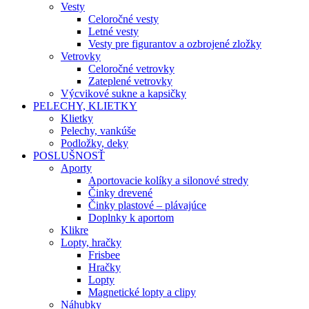
Vesty
Celoročné vesty
Letné vesty
Vesty pre figurantov a ozbrojené zložky
Vetrovky
Celoročné vetrovky
Zateplené vetrovky
Výcvikové sukne a kapsičky
PELECHY, KLIETKY
Klietky
Pelechy, vankúše
Podložky, deky
POSLUŠNOSŤ
Aporty
Aportovacie kolíky a silonové stredy
Činky drevené
Činky plastové – plávajúce
Doplnky k aportom
Klikre
Lopty, hračky
Frisbee
Hračky
Lopty
Magnetické lopty a clipy
Náhubky