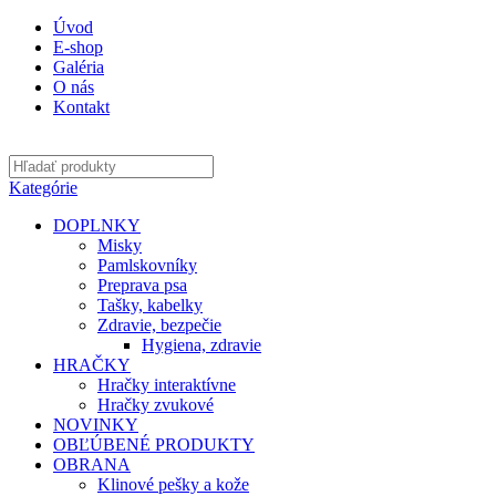
Úvod
E-shop
Galéria
O nás
Kontakt
Kategórie
DOPLNKY
Misky
Pamlskovníky
Preprava psa
Tašky, kabelky
Zdravie, bezpečie
Hygiena, zdravie
HRAČKY
Hračky interaktívne
Hračky zvukové
NOVINKY
OBĽÚBENÉ PRODUKTY
OBRANA
Klinové pešky a kože