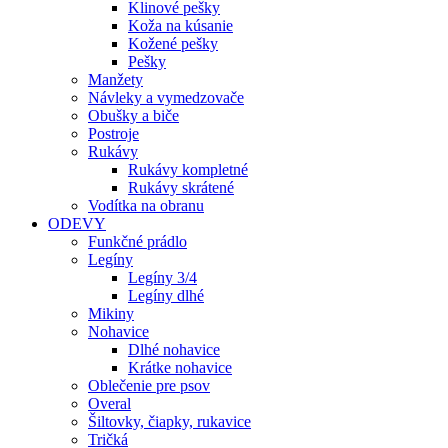
Klinové pešky
Koža na kúsanie
Kožené pešky
Pešky
Manžety
Návleky a vymedzovače
Obušky a biče
Postroje
Rukávy
Rukávy kompletné
Rukávy skrátené
Vodítka na obranu
ODEVY
Funkčné prádlo
Legíny
Legíny 3/4
Legíny dlhé
Mikiny
Nohavice
Dlhé nohavice
Krátke nohavice
Oblečenie pre psov
Overal
Šiltovky, čiapky, rukavice
Tričká