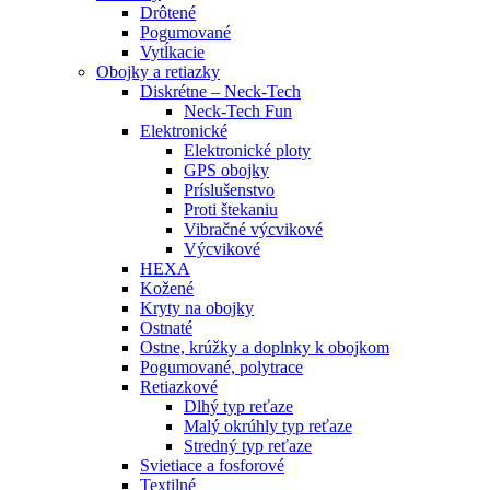
Drôtené
Pogumované
Vytĺkacie
Obojky a retiazky
Diskrétne – Neck-Tech
Neck-Tech Fun
Elektronické
Elektronické ploty
GPS obojky
Príslušenstvo
Proti štekaniu
Vibračné výcvikové
Výcvikové
HEXA
Kožené
Kryty na obojky
Ostnaté
Ostne, krúžky a doplnky k obojkom
Pogumované, polytrace
Retiazkové
Dlhý typ reťaze
Malý okrúhly typ reťaze
Stredný typ reťaze
Svietiace a fosforové
Textilné