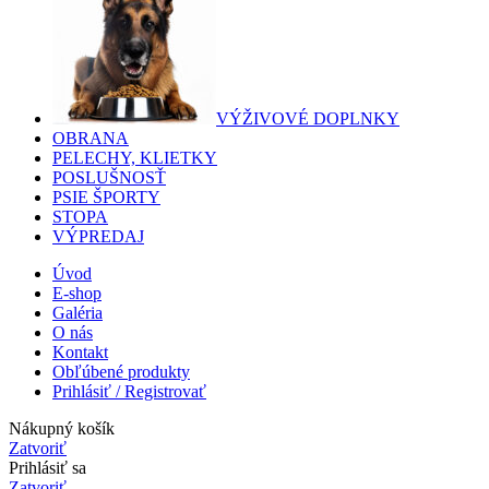
VÝŽIVOVÉ DOPLNKY
OBRANA
PELECHY, KLIETKY
POSLUŠNOSŤ
PSIE ŠPORTY
STOPA
VÝPREDAJ
Úvod
E-shop
Galéria
O nás
Kontakt
Obľúbené produkty
Prihlásiť / Registrovať
Nákupný košík
Zatvoriť
Prihlásiť sa
Zatvoriť