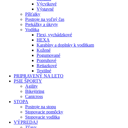
Výcvikové
Výstavné
Píšťalky
Postroje na voľný čas
Prekážky a úkryty
Vodítka
Flexi, vychádzkové
HEXA
Karabíny a doplnky k vodítkam
Kožené
Pogumované
Popruhové
Retiazkové
Textilné
PRIPRAVENÝ NA LETO
PSIE ŠPORTY
Agility
Bikejöring
Canicross
STOPA
Postroje na stopu
Stopovacie pomôcky
Stopovacie vodítka
VÝPREDAJ
Zľavy