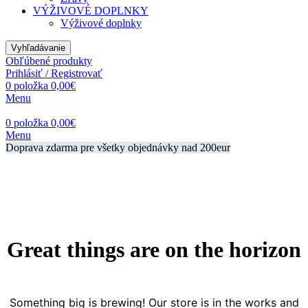
VÝŽIVOVÉ DOPLNKY
Výživové doplnky
Vyhľadávanie
Obľúbené produkty
Prihlásiť / Registrovať
0
položka
0,00
€
Menu
0
položka
0,00
€
Menu
Doprava zdarma pre všetky objednávky nad 200eur
Great things are on the horizon
Something big is brewing! Our store is in the works and