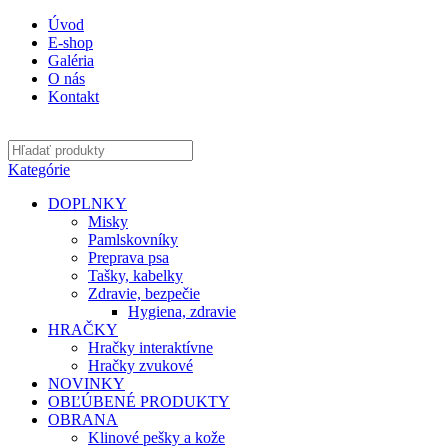
Úvod
E-shop
Galéria
O nás
Kontakt
Kategórie
DOPLNKY
Misky
Pamlskovníky
Preprava psa
Tašky, kabelky
Zdravie, bezpečie
Hygiena, zdravie
HRAČKY
Hračky interaktívne
Hračky zvukové
NOVINKY
OBĽÚBENÉ PRODUKTY
OBRANA
Klinové pešky a kože