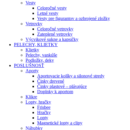
Vesty
Celoročné vesty
Letné vesty
Vesty pre figurantov a ozbrojené zložky
Vetrovky
Celoročné vetrovky
Zateplené vetrovky
Výcvikové sukne a kapsičky
PELECHY, KLIETKY
Klietky
Pelechy, vankúše
Podložky, deky
POSLUŠNOSŤ
Aporty
Aportovacie kolíky a silonové stredy
Činky drevené
Činky plastové – plávajúce
Doplnky k aportom
Klikre
Lopty, hračky
Frisbee
Hračky
Lopty
Magnetické lopty a clipy
Náhubky