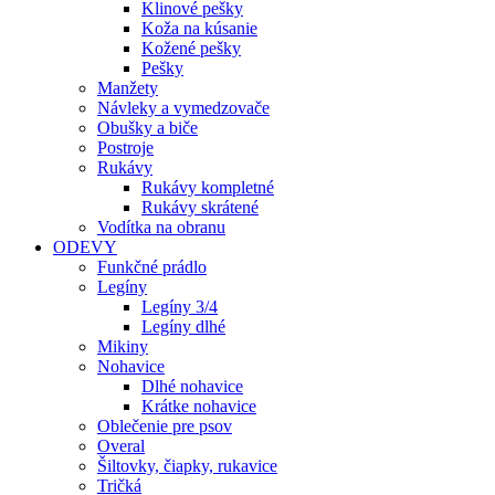
Klinové pešky
Koža na kúsanie
Kožené pešky
Pešky
Manžety
Návleky a vymedzovače
Obušky a biče
Postroje
Rukávy
Rukávy kompletné
Rukávy skrátené
Vodítka na obranu
ODEVY
Funkčné prádlo
Legíny
Legíny 3/4
Legíny dlhé
Mikiny
Nohavice
Dlhé nohavice
Krátke nohavice
Oblečenie pre psov
Overal
Šiltovky, čiapky, rukavice
Tričká