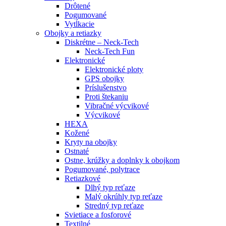
Drôtené
Pogumované
Vytĺkacie
Obojky a retiazky
Diskrétne – Neck-Tech
Neck-Tech Fun
Elektronické
Elektronické ploty
GPS obojky
Príslušenstvo
Proti štekaniu
Vibračné výcvikové
Výcvikové
HEXA
Kožené
Kryty na obojky
Ostnaté
Ostne, krúžky a doplnky k obojkom
Pogumované, polytrace
Retiazkové
Dlhý typ reťaze
Malý okrúhly typ reťaze
Stredný typ reťaze
Svietiace a fosforové
Textilné