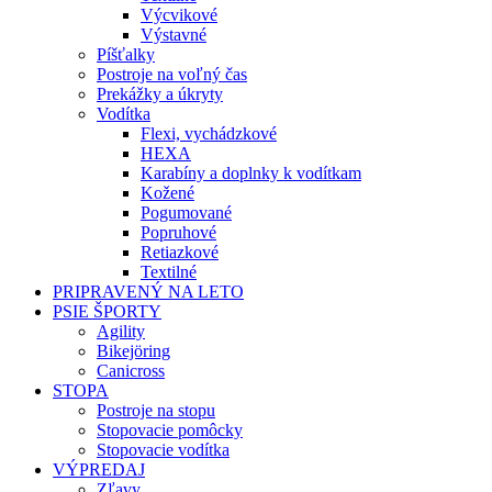
Výcvikové
Výstavné
Píšťalky
Postroje na voľný čas
Prekážky a úkryty
Vodítka
Flexi, vychádzkové
HEXA
Karabíny a doplnky k vodítkam
Kožené
Pogumované
Popruhové
Retiazkové
Textilné
PRIPRAVENÝ NA LETO
PSIE ŠPORTY
Agility
Bikejöring
Canicross
STOPA
Postroje na stopu
Stopovacie pomôcky
Stopovacie vodítka
VÝPREDAJ
Zľavy