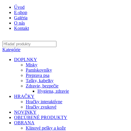
Úvod
E-shop
Galéria
O nás
Kontakt
Kategórie
DOPLNKY
Misky
Pamlskovníky
Preprava psa
Tašky, kabelky
Zdravie, bezpečie
Hygiena, zdravie
HRAČKY
Hračky interaktívne
Hračky zvukové
NOVINKY
OBĽÚBENÉ PRODUKTY
OBRANA
Klinové pešky a kože