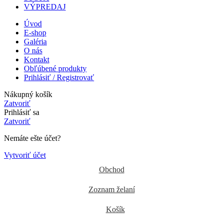
VÝPREDAJ
Úvod
E-shop
Galéria
O nás
Kontakt
Obľúbené produkty
Prihlásiť / Registrovať
Nákupný košík
Zatvoriť
Prihlásiť sa
Zatvoriť
Nemáte ešte účet?
Vytvoriť účet
Obchod
Zoznam želaní
Košík