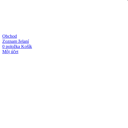
Obchod
Zoznam želaní
0
položka
Košík
Môj účet
Linky
O nás
Kontakt
Obchodné podmienky
Ochrana osobných údajov