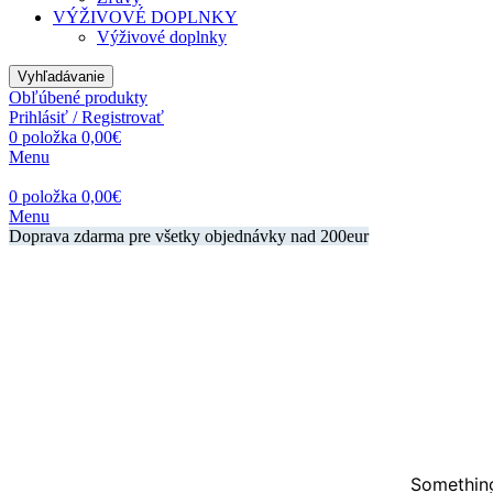
VÝŽIVOVÉ DOPLNKY
Výživové doplnky
Vyhľadávanie
Obľúbené produkty
Prihlásiť / Registrovať
0
položka
0,00
€
Menu
0
položka
0,00
€
Menu
Doprava zdarma pre všetky objednávky nad 200eur
Something