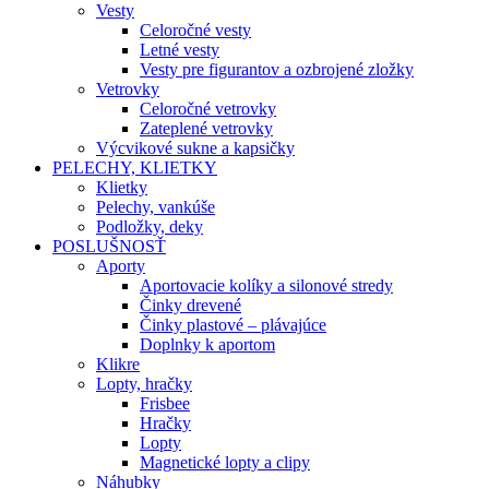
Vesty
Celoročné vesty
Letné vesty
Vesty pre figurantov a ozbrojené zložky
Vetrovky
Celoročné vetrovky
Zateplené vetrovky
Výcvikové sukne a kapsičky
PELECHY, KLIETKY
Klietky
Pelechy, vankúše
Podložky, deky
POSLUŠNOSŤ
Aporty
Aportovacie kolíky a silonové stredy
Činky drevené
Činky plastové – plávajúce
Doplnky k aportom
Klikre
Lopty, hračky
Frisbee
Hračky
Lopty
Magnetické lopty a clipy
Náhubky