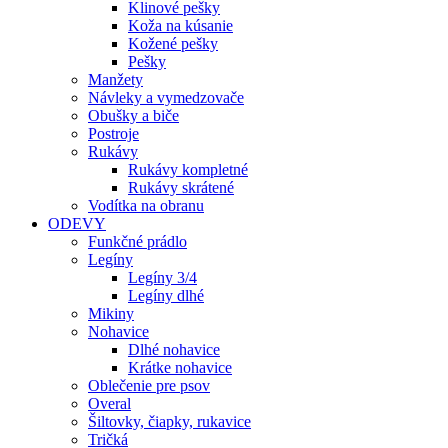
Klinové pešky
Koža na kúsanie
Kožené pešky
Pešky
Manžety
Návleky a vymedzovače
Obušky a biče
Postroje
Rukávy
Rukávy kompletné
Rukávy skrátené
Vodítka na obranu
ODEVY
Funkčné prádlo
Legíny
Legíny 3/4
Legíny dlhé
Mikiny
Nohavice
Dlhé nohavice
Krátke nohavice
Oblečenie pre psov
Overal
Šiltovky, čiapky, rukavice
Tričká