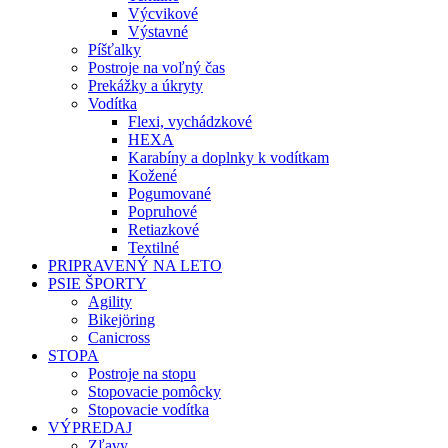
Výcvikové
Výstavné
Píšťalky
Postroje na voľný čas
Prekážky a úkryty
Vodítka
Flexi, vychádzkové
HEXA
Karabíny a doplnky k vodítkam
Kožené
Pogumované
Popruhové
Retiazkové
Textilné
PRIPRAVENÝ NA LETO
PSIE ŠPORTY
Agility
Bikejöring
Canicross
STOPA
Postroje na stopu
Stopovacie pomôcky
Stopovacie vodítka
VÝPREDAJ
Zľavy