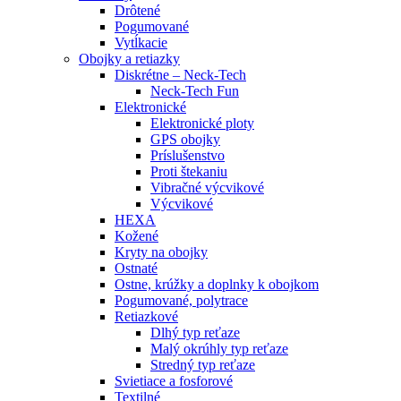
Drôtené
Pogumované
Vytĺkacie
Obojky a retiazky
Diskrétne – Neck-Tech
Neck-Tech Fun
Elektronické
Elektronické ploty
GPS obojky
Príslušenstvo
Proti štekaniu
Vibračné výcvikové
Výcvikové
HEXA
Kožené
Kryty na obojky
Ostnaté
Ostne, krúžky a doplnky k obojkom
Pogumované, polytrace
Retiazkové
Dlhý typ reťaze
Malý okrúhly typ reťaze
Stredný typ reťaze
Svietiace a fosforové
Textilné