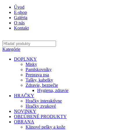
Úvod
E-shop
Galéria
O nás
Kontakt
Kategórie
DOPLNKY
Misky
Pamlskovníky
Preprava psa
Tašky, kabelky
Zdravie, bezpečie
Hygiena, zdravie
HRAČKY
Hračky interaktívne
Hračky zvukové
NOVINKY
OBĽÚBENÉ PRODUKTY
OBRANA
Klinové pešky a kože