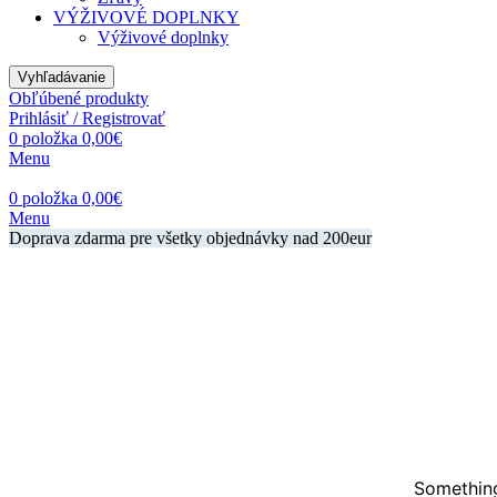
VÝŽIVOVÉ DOPLNKY
Výživové doplnky
Vyhľadávanie
Obľúbené produkty
Prihlásiť / Registrovať
0
položka
0,00
€
Menu
0
položka
0,00
€
Menu
Doprava zdarma pre všetky objednávky nad 200eur
Something