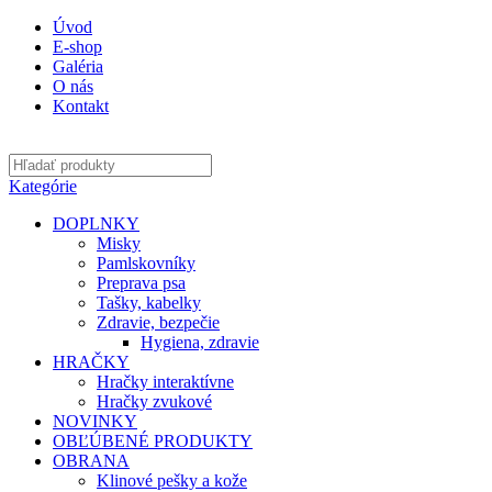
Úvod
E-shop
Galéria
O nás
Kontakt
Kategórie
DOPLNKY
Misky
Pamlskovníky
Preprava psa
Tašky, kabelky
Zdravie, bezpečie
Hygiena, zdravie
HRAČKY
Hračky interaktívne
Hračky zvukové
NOVINKY
OBĽÚBENÉ PRODUKTY
OBRANA
Klinové pešky a kože