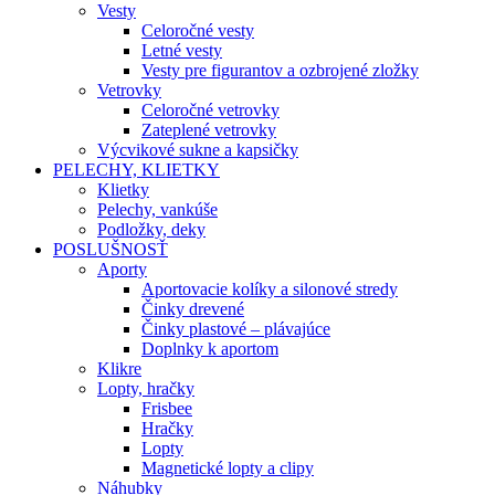
Vesty
Celoročné vesty
Letné vesty
Vesty pre figurantov a ozbrojené zložky
Vetrovky
Celoročné vetrovky
Zateplené vetrovky
Výcvikové sukne a kapsičky
PELECHY, KLIETKY
Klietky
Pelechy, vankúše
Podložky, deky
POSLUŠNOSŤ
Aporty
Aportovacie kolíky a silonové stredy
Činky drevené
Činky plastové – plávajúce
Doplnky k aportom
Klikre
Lopty, hračky
Frisbee
Hračky
Lopty
Magnetické lopty a clipy
Náhubky