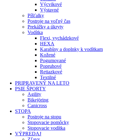
Výcvikové
Výstavné
Píšťalky
Postroje na voľný čas
Prekážky a úkryty
Vodítka
Flexi, vychádzkové
HEXA
Karabíny a doplnky k vodítkam
Kožené
Pogumované
Popruhové
Retiazkové
Textilné
PRIPRAVENÝ NA LETO
PSIE ŠPORTY
Agility
Bikejöring
Canicross
STOPA
Postroje na stopu
Stopovacie pomôcky
Stopovacie vodítka
VÝPREDAJ
Zľavy