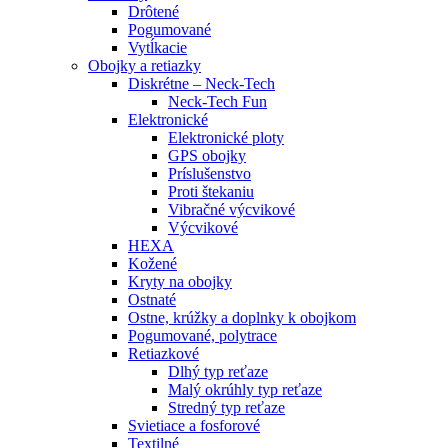
Drôtené
Pogumované
Vytĺkacie
Obojky a retiazky
Diskrétne – Neck-Tech
Neck-Tech Fun
Elektronické
Elektronické ploty
GPS obojky
Príslušenstvo
Proti štekaniu
Vibračné výcvikové
Výcvikové
HEXA
Kožené
Kryty na obojky
Ostnaté
Ostne, krúžky a doplnky k obojkom
Pogumované, polytrace
Retiazkové
Dlhý typ reťaze
Malý okrúhly typ reťaze
Stredný typ reťaze
Svietiace a fosforové
Textilné