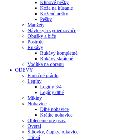
Klinové pešky
Koža na kúsanie
Kožené pešky
Pešky
Manžety
Návleky a vymedzovače
Obušky a biče
Postroje
Rukávy
Rukávy kompletné
Rukávy skrátené
Vodítka na obranu
ODEVY
Funkčné prádlo
Legíny
Legíny 3/4
Legíny dlhé
Mikiny
Nohavice
Dlhé nohavice
Krátke nohavice
Oblečenie pre psov
Overal
Šiltovky, čiapky, rukavice
Tričká