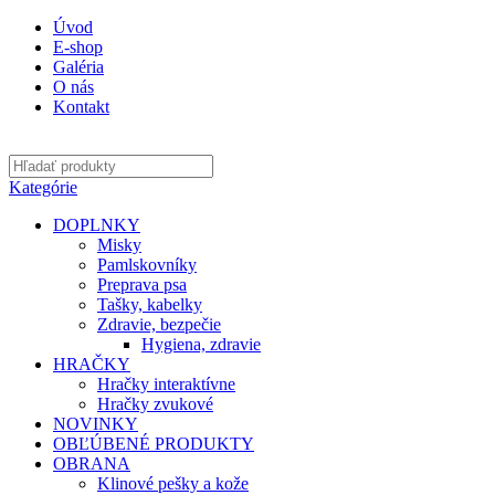
Úvod
E-shop
Galéria
O nás
Kontakt
Kategórie
DOPLNKY
Misky
Pamlskovníky
Preprava psa
Tašky, kabelky
Zdravie, bezpečie
Hygiena, zdravie
HRAČKY
Hračky interaktívne
Hračky zvukové
NOVINKY
OBĽÚBENÉ PRODUKTY
OBRANA
Klinové pešky a kože