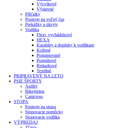
Výcvikové
Výstavné
Píšťalky
Postroje na voľný čas
Prekážky a úkryty
Vodítka
Flexi, vychádzkové
HEXA
Karabíny a doplnky k vodítkam
Kožené
Pogumované
Popruhové
Retiazkové
Textilné
PRIPRAVENÝ NA LETO
PSIE ŠPORTY
Agility
Bikejöring
Canicross
STOPA
Postroje na stopu
Stopovacie pomôcky
Stopovacie vodítka
VÝPREDAJ
Zľavy