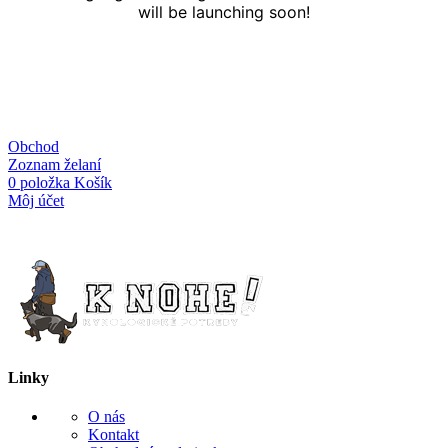
will be launching soon!
Obchod
Zoznam želaní
0
položka
Košík
Môj účet
Linky
O nás
Kontakt