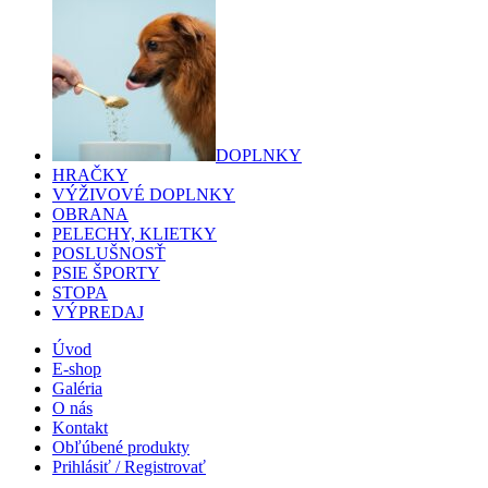
DOPLNKY
HRAČKY
VÝŽIVOVÉ DOPLNKY
OBRANA
PELECHY, KLIETKY
POSLUŠNOSŤ
PSIE ŠPORTY
STOPA
VÝPREDAJ
Úvod
E-shop
Galéria
O nás
Kontakt
Obľúbené produkty
Prihlásiť / Registrovať