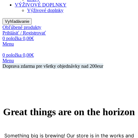
VÝŽIVOVÉ DOPLNKY
Výživové doplnky
Vyhľadávanie
Obľúbené produkty
Prihlásiť / Registrovať
0
položka
0,00
€
Menu
0
položka
0,00
€
Menu
Doprava zdarma pre všetky objednávky nad 200eur
Great things are on the horizon
Something big is brewing! Our store is in the works and