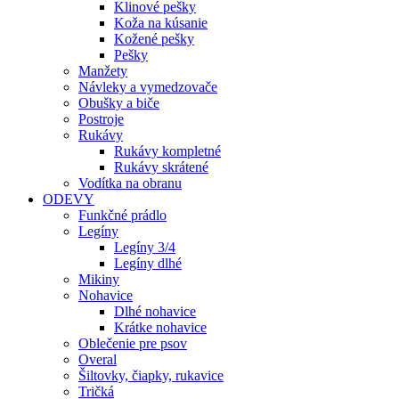
Klinové pešky
Koža na kúsanie
Kožené pešky
Pešky
Manžety
Návleky a vymedzovače
Obušky a biče
Postroje
Rukávy
Rukávy kompletné
Rukávy skrátené
Vodítka na obranu
ODEVY
Funkčné prádlo
Legíny
Legíny 3/4
Legíny dlhé
Mikiny
Nohavice
Dlhé nohavice
Krátke nohavice
Oblečenie pre psov
Overal
Šiltovky, čiapky, rukavice
Tričká