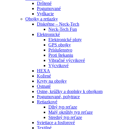
Drôtené
Pogumované
Vytĺkacie
Obojky a retiazky
Diskrétne – Neck-Tech
Neck-Tech Fun
Elektronické
Elektronické ploty
GPS obojky
Príslušenstvo
Proti štekaniu
Vibračné výcvikové
Výcvikové
HEXA
Kožené
Kryty na obojky
Ostnaté
Ostne, krúžky a doplnky k obojkom
Pogumované, polytrace
Retiazkové
Dlhý typ reťaze
Malý okrúhly typ reťaze
Stredný typ reťaze
Svietiace a fosforové
Textilné