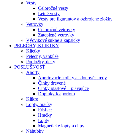
Vesty
Celoročné vesty
Letné vesty
Vesty pre figurantov a ozbrojené zložky
Vetrovky
Celoročné vetrovky
Zateplené vetrovky
Výcvikové sukne a kapsičky
PELECHY, KLIETKY
Klietky
Pelechy, vankúše
Podložky, deky
POSLUŠNOSŤ
Aporty
Aportovacie kolíky a silonové stredy
Činky drevené
Činky plastové – plávajúce
Doplnky k aportom
Klikre
Lopty, hračky
Frisbee
Hračky
Lopty
Magnetické lopty a clipy
Náhubky