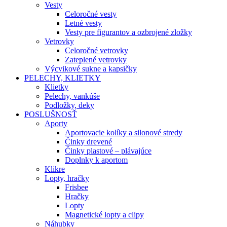
Vesty
Celoročné vesty
Letné vesty
Vesty pre figurantov a ozbrojené zložky
Vetrovky
Celoročné vetrovky
Zateplené vetrovky
Výcvikové sukne a kapsičky
PELECHY, KLIETKY
Klietky
Pelechy, vankúše
Podložky, deky
POSLUŠNOSŤ
Aporty
Aportovacie kolíky a silonové stredy
Činky drevené
Činky plastové – plávajúce
Doplnky k aportom
Klikre
Lopty, hračky
Frisbee
Hračky
Lopty
Magnetické lopty a clipy
Náhubky