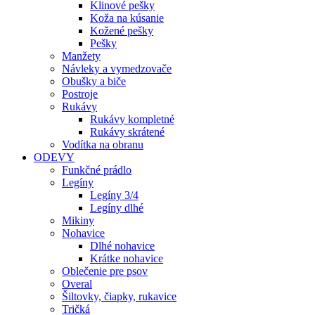
Klinové pešky
Koža na kúsanie
Kožené pešky
Pešky
Manžety
Návleky a vymedzovače
Obušky a biče
Postroje
Rukávy
Rukávy kompletné
Rukávy skrátené
Vodítka na obranu
ODEVY
Funkčné prádlo
Legíny
Legíny 3/4
Legíny dlhé
Mikiny
Nohavice
Dlhé nohavice
Krátke nohavice
Oblečenie pre psov
Overal
Šiltovky, čiapky, rukavice
Tričká