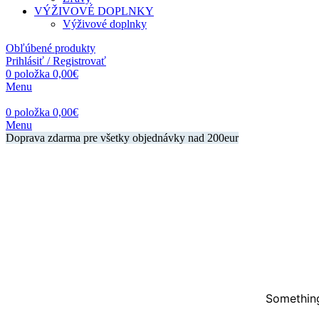
VÝŽIVOVÉ DOPLNKY
Výživové doplnky
Obľúbené produkty
Prihlásiť / Registrovať
0
položka
0,00
€
Menu
0
položka
0,00
€
Menu
Doprava zdarma pre všetky objednávky nad 200eur
Something