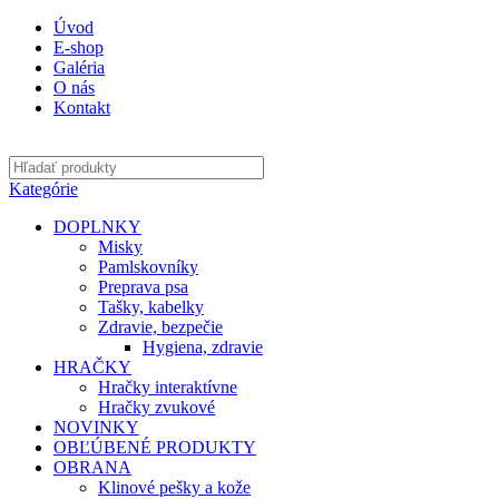
Úvod
E-shop
Galéria
O nás
Kontakt
Kategórie
DOPLNKY
Misky
Pamlskovníky
Preprava psa
Tašky, kabelky
Zdravie, bezpečie
Hygiena, zdravie
HRAČKY
Hračky interaktívne
Hračky zvukové
NOVINKY
OBĽÚBENÉ PRODUKTY
OBRANA
Klinové pešky a kože