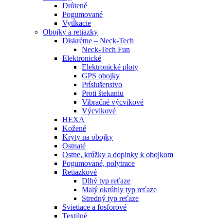
Drôtené
Pogumované
Vytĺkacie
Obojky a retiazky
Diskrétne – Neck-Tech
Neck-Tech Fun
Elektronické
Elektronické ploty
GPS obojky
Príslušenstvo
Proti štekaniu
Vibračné výcvikové
Výcvikové
HEXA
Kožené
Kryty na obojky
Ostnaté
Ostne, krúžky a doplnky k obojkom
Pogumované, polytrace
Retiazkové
Dlhý typ reťaze
Malý okrúhly typ reťaze
Stredný typ reťaze
Svietiace a fosforové
Textilné