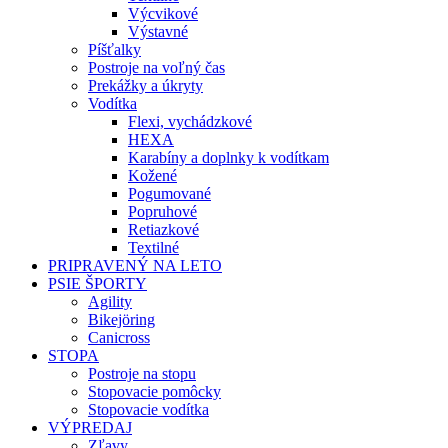
Výcvikové
Výstavné
Píšťalky
Postroje na voľný čas
Prekážky a úkryty
Vodítka
Flexi, vychádzkové
HEXA
Karabíny a doplnky k vodítkam
Kožené
Pogumované
Popruhové
Retiazkové
Textilné
PRIPRAVENÝ NA LETO
PSIE ŠPORTY
Agility
Bikejöring
Canicross
STOPA
Postroje na stopu
Stopovacie pomôcky
Stopovacie vodítka
VÝPREDAJ
Zľavy