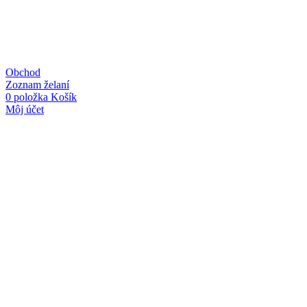
Obchod
Zoznam želaní
0
položka
Košík
Môj účet
Linky
O nás
Kontakt
Obchodné podmienky
Ochrana osobných údajov
Kategórie