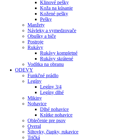
Klinové pešky
Koža na kúsanie
Kožené pešky
Pešky
Manžety
Návleky a vymedzovače
Obušky a biče
Postroje
Rukávy
Rukávy kompletné
Rukávy skrátené
Vodítka na obranu
ODEVY
Funkčné prádlo
Legíny
Legíny 3/4
Legíny dlhé
Mikiny
Nohavice
Dlhé nohavice
Krátke nohavice
Oblečenie pre psov
Overal
Šiltovky, čiapky, rukavice
Tričká