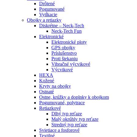
Drôtené
Pogumované
Vytĺkacie
Obojky a retiazky
Diskrétne – Neck-Tech
Neck-Tech Fun
Elektronické
Elektronické ploty
GPS obojky
Príslušenstvo
Proti štekaniu
Vibračné výcvikové
Výcvikové
HEXA
Kožené
Kryty na obojky
Ostnaté
Ostne, krúžky a doplnky k obojkom
Pogumované, polytrace
Retiazkové
Dlhý typ reťaze
Malý okrúhly typ reťaze
Stredný typ reťaze
Svietiace a fosforové
Textilné