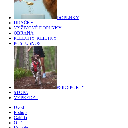
DOPLNKY
HRAČKY
VÝŽIVOVÉ DOPLNKY
OBRANA
PELECHY, KLIETKY
POSLUŠNOSŤ
PSIE ŠPORTY
STOPA
VÝPREDAJ
Úvod
E-shop
Galéria
O nás
Kontakt