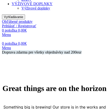
VÝŽIVOVÉ DOPLNKY
Výživové doplnky
Vyhľadávanie
Obľúbené produkty
Prihlásiť / Registrovať
0
položka
0,00
€
Menu
0
položka
0,00
€
Menu
Doprava zdarma pre všetky objednávky nad 200eur
Great things are on the horizon
Something big is brewing! Our store is in the works and