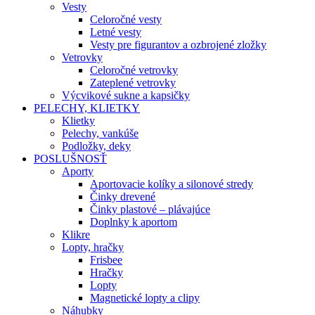
Vesty
Celoročné vesty
Letné vesty
Vesty pre figurantov a ozbrojené zložky
Vetrovky
Celoročné vetrovky
Zateplené vetrovky
Výcvikové sukne a kapsičky
PELECHY, KLIETKY
Klietky
Pelechy, vankúše
Podložky, deky
POSLUŠNOSŤ
Aporty
Aportovacie kolíky a silonové stredy
Činky drevené
Činky plastové – plávajúce
Doplnky k aportom
Klikre
Lopty, hračky
Frisbee
Hračky
Lopty
Magnetické lopty a clipy
Náhubky