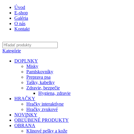
Úvod
E-shop
Galéria
O nás
Kontakt
Kategórie
DOPLNKY
Misky
Pamlskovníky
Preprava psa
Tašky, kabelky
Zdravie, bezpečie
Hygiena, zdravie
HRAČKY
Hračky interaktívne
Hračky zvukové
NOVINKY
OBĽÚBENÉ PRODUKTY
OBRANA
Klinové pešky a kože