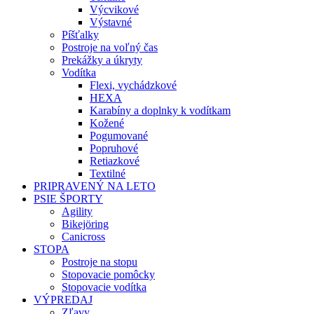
Výcvikové
Výstavné
Píšťalky
Postroje na voľný čas
Prekážky a úkryty
Vodítka
Flexi, vychádzkové
HEXA
Karabíny a doplnky k vodítkam
Kožené
Pogumované
Popruhové
Retiazkové
Textilné
PRIPRAVENÝ NA LETO
PSIE ŠPORTY
Agility
Bikejöring
Canicross
STOPA
Postroje na stopu
Stopovacie pomôcky
Stopovacie vodítka
VÝPREDAJ
Zľavy