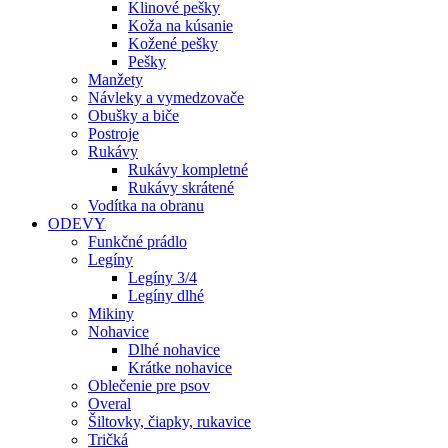
Klinové pešky
Koža na kúsanie
Kožené pešky
Pešky
Manžety
Návleky a vymedzovače
Obušky a biče
Postroje
Rukávy
Rukávy kompletné
Rukávy skrátené
Vodítka na obranu
ODEVY
Funkčné prádlo
Legíny
Legíny 3/4
Legíny dlhé
Mikiny
Nohavice
Dlhé nohavice
Krátke nohavice
Oblečenie pre psov
Overal
Šiltovky, čiapky, rukavice
Tričká