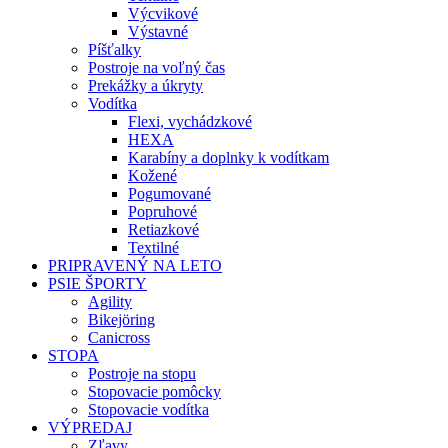
Výcvikové
Výstavné
Píšťalky
Postroje na voľný čas
Prekážky a úkryty
Vodítka
Flexi, vychádzkové
HEXA
Karabíny a doplnky k vodítkam
Kožené
Pogumované
Popruhové
Retiazkové
Textilné
PRIPRAVENÝ NA LETO
PSIE ŠPORTY
Agility
Bikejöring
Canicross
STOPA
Postroje na stopu
Stopovacie pomôcky
Stopovacie vodítka
VÝPREDAJ
Zľavy