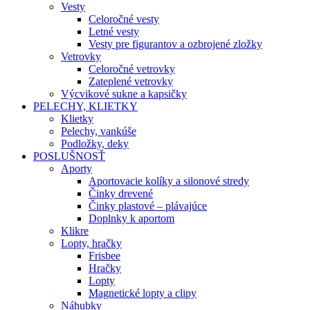
Vesty
Celoročné vesty
Letné vesty
Vesty pre figurantov a ozbrojené zložky
Vetrovky
Celoročné vetrovky
Zateplené vetrovky
Výcvikové sukne a kapsičky
PELECHY, KLIETKY
Klietky
Pelechy, vankúše
Podložky, deky
POSLUŠNOSŤ
Aporty
Aportovacie kolíky a silonové stredy
Činky drevené
Činky plastové – plávajúce
Doplnky k aportom
Klikre
Lopty, hračky
Frisbee
Hračky
Lopty
Magnetické lopty a clipy
Náhubky