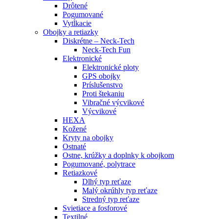
Drôtené
Pogumované
Vytĺkacie
Obojky a retiazky
Diskrétne – Neck-Tech
Neck-Tech Fun
Elektronické
Elektronické ploty
GPS obojky
Príslušenstvo
Proti štekaniu
Vibračné výcvikové
Výcvikové
HEXA
Kožené
Kryty na obojky
Ostnaté
Ostne, krúžky a doplnky k obojkom
Pogumované, polytrace
Retiazkové
Dlhý typ reťaze
Malý okrúhly typ reťaze
Stredný typ reťaze
Svietiace a fosforové
Textilné