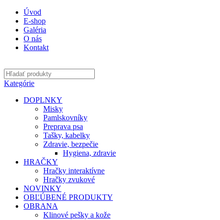
Úvod
E-shop
Galéria
O nás
Kontakt
Kategórie
DOPLNKY
Misky
Pamlskovníky
Preprava psa
Tašky, kabelky
Zdravie, bezpečie
Hygiena, zdravie
HRAČKY
Hračky interaktívne
Hračky zvukové
NOVINKY
OBĽÚBENÉ PRODUKTY
OBRANA
Klinové pešky a kože