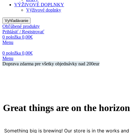
VÝŽIVOVÉ DOPLNKY
Výživové doplnky
Vyhľadávanie
Obľúbené produkty
Prihlásiť / Registrovať
0
položka
0,00
€
Menu
0
položka
0,00
€
Menu
Doprava zdarma pre všetky objednávky nad 200eur
Great things are on the horizon
Something big is brewing! Our store is in the works and