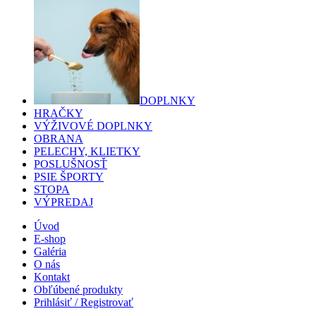
DOPLNKY
HRAČKY
VÝŽIVOVÉ DOPLNKY
OBRANA
PELECHY, KLIETKY
POSLUŠNOSŤ
PSIE ŠPORTY
STOPA
VÝPREDAJ
Úvod
E-shop
Galéria
O nás
Kontakt
Obľúbené produkty
Prihlásiť / Registrovať