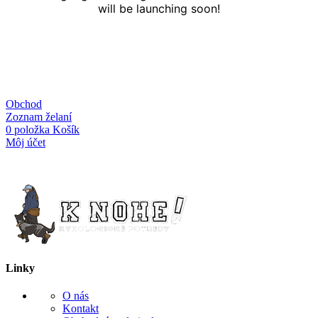
will be launching soon!
Obchod
Zoznam želaní
0
položka
Košík
Môj účet
Linky
O nás
Kontakt