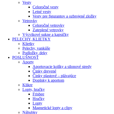
Vesty
Celoročné vesty
Letné vesty
Vesty pre figurantov a ozbrojené zložky
Vetrovky
Celoročné vetrovky
Zateplené vetrovky
Výcvikové sukne a kapsičky
PELECHY, KLIETKY
Klietky
Pelechy, vankúše
Podložky, deky
POSLUŠNOSŤ
Aporty
Aportovacie kolíky a silonové stredy
Činky drevené
Činky plastové – plávajúce
Doplnky k aportom
Klikre
Lopty, hračky
Frisbee
Hračky
Lopty
Magnetické lopty a clipy
Náhubky