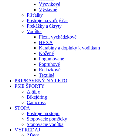
Výcvikové
Výstavné
Píšťalky
Postroje na voľný čas
Prekážky a úkryty
Vodítka
Flexi, vychádzkové
HEXA
Karabíny a doplnky k vodítkam
Kožené
Pogumované
Popruhové
Retiazkové
Textilné
PRIPRAVENÝ NA LETO
PSIE ŠPORTY
Agility
Bikejöring
Canicross
STOPA
Postroje na stopu
Stopovacie pomôcky
Stopovacie vodítka
VÝPREDAJ
Zľavy