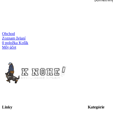
Obchod
Zoznam želaní
0
položka
Košík
Môj účet
Linky
Kategórie