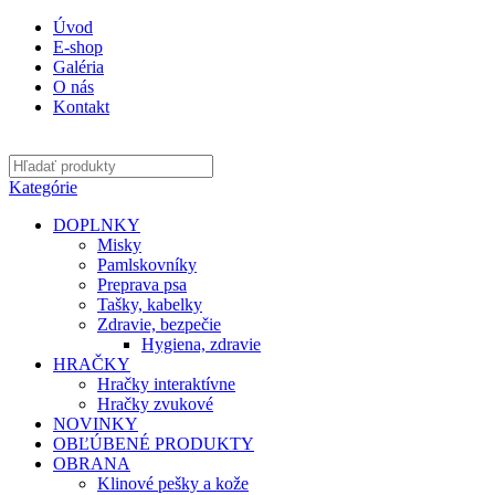
Úvod
E-shop
Galéria
O nás
Kontakt
Kategórie
DOPLNKY
Misky
Pamlskovníky
Preprava psa
Tašky, kabelky
Zdravie, bezpečie
Hygiena, zdravie
HRAČKY
Hračky interaktívne
Hračky zvukové
NOVINKY
OBĽÚBENÉ PRODUKTY
OBRANA
Klinové pešky a kože