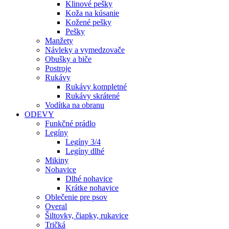
Klinové pešky
Koža na kúsanie
Kožené pešky
Pešky
Manžety
Návleky a vymedzovače
Obušky a biče
Postroje
Rukávy
Rukávy kompletné
Rukávy skrátené
Vodítka na obranu
ODEVY
Funkčné prádlo
Legíny
Legíny 3/4
Legíny dlhé
Mikiny
Nohavice
Dlhé nohavice
Krátke nohavice
Oblečenie pre psov
Overal
Šiltovky, čiapky, rukavice
Tričká