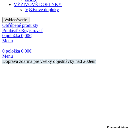
VÝŽIVOVÉ DOPLNKY
Výživové doplnky
Vyhľadávanie
Obľúbené produkty
Prihlásiť / Registrovať
0
položka
0,00
€
Menu
0
položka
0,00
€
Menu
Doprava zdarma pre všetky objednávky nad 200eur
Something