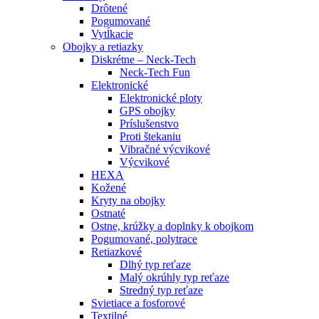
Drôtené
Pogumované
Vytĺkacie
Obojky a retiazky
Diskrétne – Neck-Tech
Neck-Tech Fun
Elektronické
Elektronické ploty
GPS obojky
Príslušenstvo
Proti štekaniu
Vibračné výcvikové
Výcvikové
HEXA
Kožené
Kryty na obojky
Ostnaté
Ostne, krúžky a doplnky k obojkom
Pogumované, polytrace
Retiazkové
Dlhý typ reťaze
Malý okrúhly typ reťaze
Stredný typ reťaze
Svietiace a fosforové
Textilné