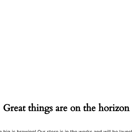
Great things are on the horizon
 big is brewing! Our store is in the works and will be launc