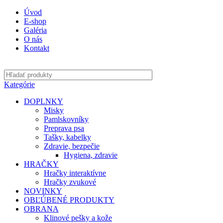
Úvod
E-shop
Galéria
O nás
Kontakt
Kategórie
DOPLNKY
Misky
Pamlskovníky
Preprava psa
Tašky, kabelky
Zdravie, bezpečie
Hygiena, zdravie
HRAČKY
Hračky interaktívne
Hračky zvukové
NOVINKY
OBĽÚBENÉ PRODUKTY
OBRANA
Klinové pešky a kože