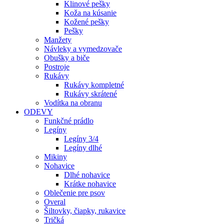
Klinové pešky
Koža na kúsanie
Kožené pešky
Pešky
Manžety
Návleky a vymedzovače
Obušky a biče
Postroje
Rukávy
Rukávy kompletné
Rukávy skrátené
Vodítka na obranu
ODEVY
Funkčné prádlo
Legíny
Legíny 3/4
Legíny dlhé
Mikiny
Nohavice
Dlhé nohavice
Krátke nohavice
Oblečenie pre psov
Overal
Šiltovky, čiapky, rukavice
Tričká