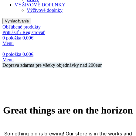
VÝŽIVOVÉ DOPLNKY
Výživové doplnky
Vyhľadávanie
Obľúbené produkty
Prihlásiť / Registrovať
0
položka
0,00
€
Menu
0
položka
0,00
€
Menu
Doprava zdarma pre všetky objednávky nad 200eur
Great things are on the horizon
Something big is brewing! Our store is in the works and