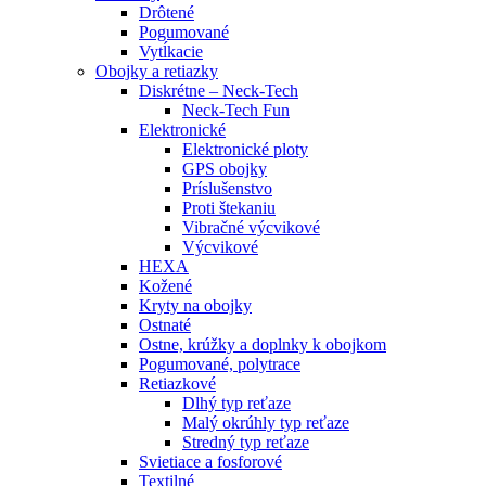
Drôtené
Pogumované
Vytĺkacie
Obojky a retiazky
Diskrétne – Neck-Tech
Neck-Tech Fun
Elektronické
Elektronické ploty
GPS obojky
Príslušenstvo
Proti štekaniu
Vibračné výcvikové
Výcvikové
HEXA
Kožené
Kryty na obojky
Ostnaté
Ostne, krúžky a doplnky k obojkom
Pogumované, polytrace
Retiazkové
Dlhý typ reťaze
Malý okrúhly typ reťaze
Stredný typ reťaze
Svietiace a fosforové
Textilné