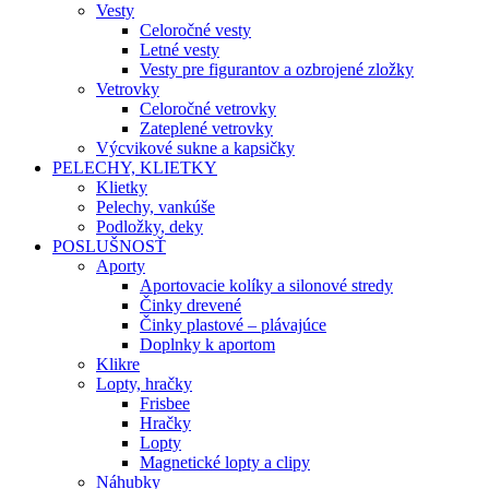
Vesty
Celoročné vesty
Letné vesty
Vesty pre figurantov a ozbrojené zložky
Vetrovky
Celoročné vetrovky
Zateplené vetrovky
Výcvikové sukne a kapsičky
PELECHY, KLIETKY
Klietky
Pelechy, vankúše
Podložky, deky
POSLUŠNOSŤ
Aporty
Aportovacie kolíky a silonové stredy
Činky drevené
Činky plastové – plávajúce
Doplnky k aportom
Klikre
Lopty, hračky
Frisbee
Hračky
Lopty
Magnetické lopty a clipy
Náhubky