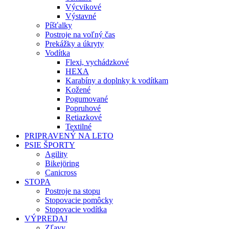
Výcvikové
Výstavné
Píšťalky
Postroje na voľný čas
Prekážky a úkryty
Vodítka
Flexi, vychádzkové
HEXA
Karabíny a doplnky k vodítkam
Kožené
Pogumované
Popruhové
Retiazkové
Textilné
PRIPRAVENÝ NA LETO
PSIE ŠPORTY
Agility
Bikejöring
Canicross
STOPA
Postroje na stopu
Stopovacie pomôcky
Stopovacie vodítka
VÝPREDAJ
Zľavy