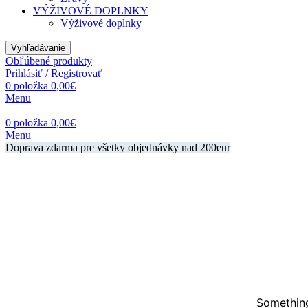
VÝŽIVOVÉ DOPLNKY
Výživové doplnky
Vyhľadávanie
Obľúbené produkty
Prihlásiť / Registrovať
0
položka
0,00
€
Menu
0
položka
0,00
€
Menu
Doprava zdarma pre všetky objednávky nad 200eur
Something