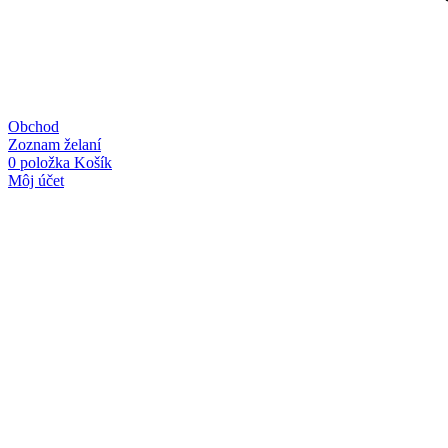
Obchod
Zoznam želaní
0
položka
Košík
Môj účet
Linky
O nás
Kontakt
Obchodné podmienky
Ochrana osobných údajov