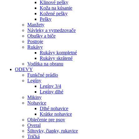
Klinové pešky
Koža na kúsanie
Kožené pešky
Pešky
Manžety
Návleky a vymedzovače
Obušky a biče
Postroje
Rukávy
Rukávy kompletné
Rukávy skrátené
Vodítka na obranu
ODEVY
Funkčné prádlo
Legíny
Legíny 3/4
Legíny dlhé
Mikiny
Nohavice
Dlhé nohavice
Krátke nohavice
Oblečenie pre psov
Overal
Šiltovky, čiapky, rukavice
Tričká