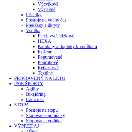
Výcvikové
Výstavné
Píšťalky
Postroje na voľný čas
Prekážky a úkryty
Vodítka
Flexi, vychádzkové
HEXA
Karabíny a doplnky k vodítkam
Kožené
Pogumované
Popruhové
Retiazkové
Textilné
PRIPRAVENÝ NA LETO
PSIE ŠPORTY
Agility
Bikejöring
Canicross
STOPA
Postroje na stopu
Stopovacie pomôcky
Stopovacie vodítka
VÝPREDAJ
Zľavy