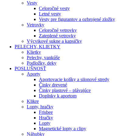
Vesty
Celoročné vesty
Letné vesty
Vesty pre figurantov a ozbrojené zložky
Vetrovky
Celoročné vetrovky
Zateplené vetrovky
Výcvikové sukne a kapsičky
PELECHY, KLIETKY
Klietky
Pelechy, vankúše
Podložky, deky
POSLUŠNOSŤ
Aporty
Aportovacie kolíky a silonové stredy
Činky drevené
Činky plastové – plávajúce
Doplnky k aportom
Klikre
Lopty, hračky
Frisbee
Hračky
Lopty
Magnetické lopty a clipy
Náhubky