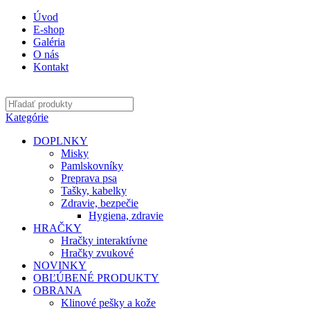
Úvod
E-shop
Galéria
O nás
Kontakt
Kategórie
DOPLNKY
Misky
Pamlskovníky
Preprava psa
Tašky, kabelky
Zdravie, bezpečie
Hygiena, zdravie
HRAČKY
Hračky interaktívne
Hračky zvukové
NOVINKY
OBĽÚBENÉ PRODUKTY
OBRANA
Klinové pešky a kože