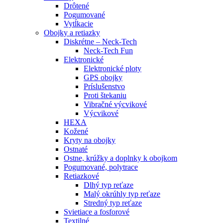
Drôtené
Pogumované
Vytĺkacie
Obojky a retiazky
Diskrétne – Neck-Tech
Neck-Tech Fun
Elektronické
Elektronické ploty
GPS obojky
Príslušenstvo
Proti štekaniu
Vibračné výcvikové
Výcvikové
HEXA
Kožené
Kryty na obojky
Ostnaté
Ostne, krúžky a doplnky k obojkom
Pogumované, polytrace
Retiazkové
Dlhý typ reťaze
Malý okrúhly typ reťaze
Stredný typ reťaze
Svietiace a fosforové
Textilné