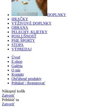
DOPLNKY
HRAČKY
VÝŽIVOVÉ DOPLNKY
OBRANA
PELECHY, KLIETKY
POSLUŠNOSŤ
PSIE ŠPORTY
STOPA
VÝPREDAJ
Úvod
E-shop
Galéria
O nás
Kontakt
Obľúbené produkty
Prihlásiť / Registrovať
Nákupný košík
Zatvoriť
Prihlásiť sa
Zatvoriť