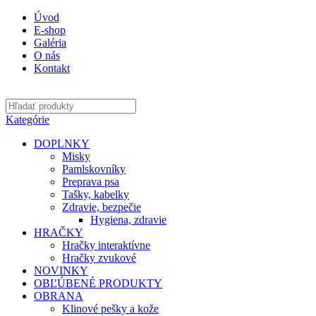
Úvod
E-shop
Galéria
O nás
Kontakt
Kategórie
DOPLNKY
Misky
Pamlskovníky
Preprava psa
Tašky, kabelky
Zdravie, bezpečie
Hygiena, zdravie
HRAČKY
Hračky interaktívne
Hračky zvukové
NOVINKY
OBĽÚBENÉ PRODUKTY
OBRANA
Klinové pešky a kože