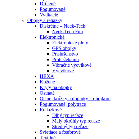
Drôtené
Pogumované
Vytĺkacie
Obojky a retiazky
Diskrétne – Neck-Tech
Neck-Tech Fun
Elektronické
Elektronické ploty
GPS obojky
Príslušenstvo
Proti štekaniu
Vibračné výcvikové
Výcvikové
HEXA
Kožené
Kryty na obojky
Ostnaté
Ostne, krúžky a doplnky k obojkom
Pogumované, polytrace
Retiazkové
Dlhý typ reťaze
Malý okrúhly typ reťaze
Stredný typ reťaze
Svietiace a fosforové
Textilné