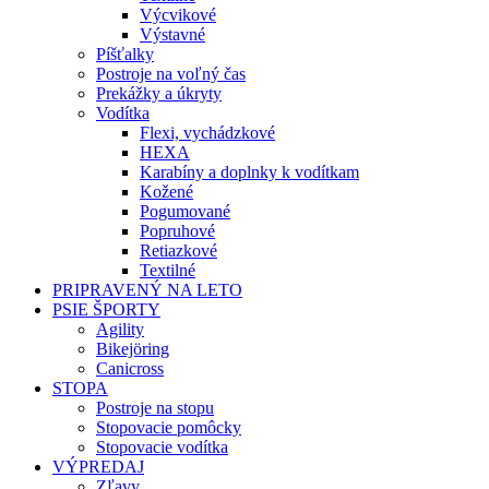
Výcvikové
Výstavné
Píšťalky
Postroje na voľný čas
Prekážky a úkryty
Vodítka
Flexi, vychádzkové
HEXA
Karabíny a doplnky k vodítkam
Kožené
Pogumované
Popruhové
Retiazkové
Textilné
PRIPRAVENÝ NA LETO
PSIE ŠPORTY
Agility
Bikejöring
Canicross
STOPA
Postroje na stopu
Stopovacie pomôcky
Stopovacie vodítka
VÝPREDAJ
Zľavy