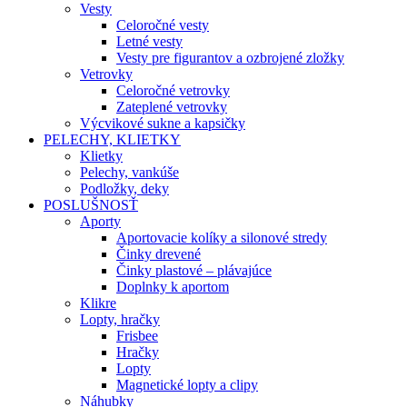
Vesty
Celoročné vesty
Letné vesty
Vesty pre figurantov a ozbrojené zložky
Vetrovky
Celoročné vetrovky
Zateplené vetrovky
Výcvikové sukne a kapsičky
PELECHY, KLIETKY
Klietky
Pelechy, vankúše
Podložky, deky
POSLUŠNOSŤ
Aporty
Aportovacie kolíky a silonové stredy
Činky drevené
Činky plastové – plávajúce
Doplnky k aportom
Klikre
Lopty, hračky
Frisbee
Hračky
Lopty
Magnetické lopty a clipy
Náhubky