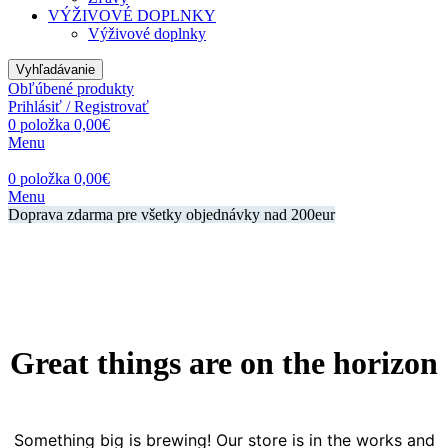
VÝŽIVOVÉ DOPLNKY
Výživové doplnky
Vyhľadávanie
Obľúbené produkty
Prihlásiť / Registrovať
0
položka
0,00
€
Menu
0
položka
0,00
€
Menu
Doprava zdarma pre všetky objednávky nad 200eur
Great things are on the horizon
Something big is brewing! Our store is in the works and