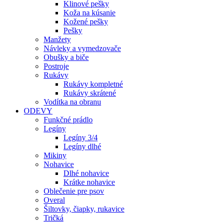
Klinové pešky
Koža na kúsanie
Kožené pešky
Pešky
Manžety
Návleky a vymedzovače
Obušky a biče
Postroje
Rukávy
Rukávy kompletné
Rukávy skrátené
Vodítka na obranu
ODEVY
Funkčné prádlo
Legíny
Legíny 3/4
Legíny dlhé
Mikiny
Nohavice
Dlhé nohavice
Krátke nohavice
Oblečenie pre psov
Overal
Šiltovky, čiapky, rukavice
Tričká