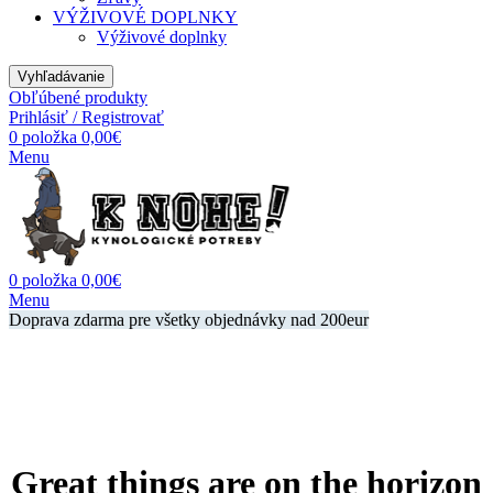
VÝŽIVOVÉ DOPLNKY
Výživové doplnky
Vyhľadávanie
Obľúbené produkty
Prihlásiť / Registrovať
0
položka
0,00
€
Menu
0
položka
0,00
€
Menu
Doprava zdarma pre všetky objednávky nad 200eur
Great things are on the horizon