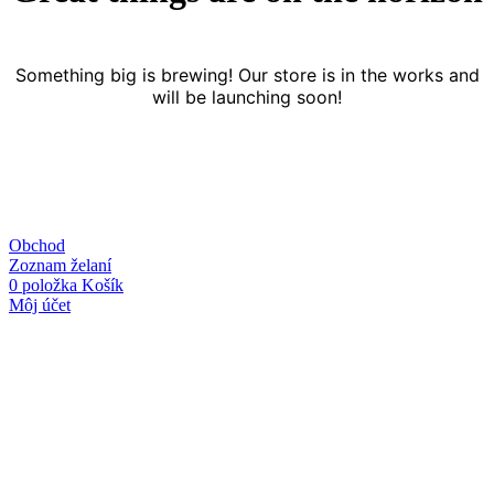
Something big is brewing! Our store is in the works and
will be launching soon!
Obchod
Zoznam želaní
0
položka
Košík
Môj účet