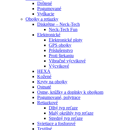
Drôtené
Pogumované
Vytĺkacie
Obojky a retiazky
Diskrétne – Neck-Tech
Neck-Tech Fun
Elektronické
Elektronické ploty
GPS obojky
Príslušenstvo
Proti štekaniu
Vibračné výcvikové
Výcvikové
HEXA
Kožené
Kryty na obojky
Ostnaté
Ostne, krúžky a doplnky k obojkom
Pogumované, polytrace
Retiazkové
Dlhý typ reťaze
Malý okrúhly typ reťaze
Stredný typ reťaze
Svietiace a fosforové
Textilné