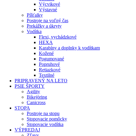
Výcvikové
Výstavné
Píšťalky
Postroje na voľný čas
Prekážky a úkryty
Vodítka
Flexi, vychádzkové
HEXA
Karabíny a doplnky k vodítkam
Kožené
Pogumované
Popruhové
Retiazkové
Textilné
PRIPRAVENÝ NA LETO
PSIE ŠPORTY
Agility
Bikejöring
Canicross
STOPA
Postroje na stopu
Stopovacie pomôcky
Stopovacie vodítka
VÝPREDAJ
Zľavy