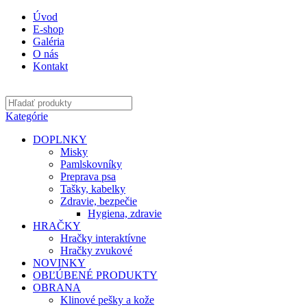
Úvod
E-shop
Galéria
O nás
Kontakt
Kategórie
DOPLNKY
Misky
Pamlskovníky
Preprava psa
Tašky, kabelky
Zdravie, bezpečie
Hygiena, zdravie
HRAČKY
Hračky interaktívne
Hračky zvukové
NOVINKY
OBĽÚBENÉ PRODUKTY
OBRANA
Klinové pešky a kože