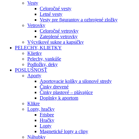
Vesty
Celoročné vesty
Letné vesty
Vesty pre figurantov a ozbrojené zložky
Vetrovky
Celoročné vetrovky
Zateplené vetrovky
Výcvikové sukne a kapsičky
PELECHY, KLIETKY
Klietky
Pelechy, vankúše
Podložky, deky
POSLUŠNOSŤ
Aporty
Aportovacie kolíky a silonové stredy
Činky drevené
Činky plastové – plávajúce
Doplnky k aportom
Klikre
Lopty, hračky
Frisbee
Hračky
Lopty
Magnetické lopty a clipy
Náhubky