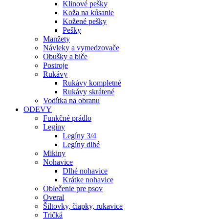
Klinové pešky
Koža na kúsanie
Kožené pešky
Pešky
Manžety
Návleky a vymedzovače
Obušky a biče
Postroje
Rukávy
Rukávy kompletné
Rukávy skrátené
Vodítka na obranu
ODEVY
Funkčné prádlo
Legíny
Legíny 3/4
Legíny dlhé
Mikiny
Nohavice
Dlhé nohavice
Krátke nohavice
Oblečenie pre psov
Overal
Šiltovky, čiapky, rukavice
Tričká