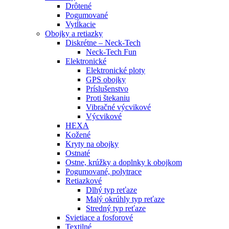
Drôtené
Pogumované
Vytĺkacie
Obojky a retiazky
Diskrétne – Neck-Tech
Neck-Tech Fun
Elektronické
Elektronické ploty
GPS obojky
Príslušenstvo
Proti štekaniu
Vibračné výcvikové
Výcvikové
HEXA
Kožené
Kryty na obojky
Ostnaté
Ostne, krúžky a doplnky k obojkom
Pogumované, polytrace
Retiazkové
Dlhý typ reťaze
Malý okrúhly typ reťaze
Stredný typ reťaze
Svietiace a fosforové
Textilné