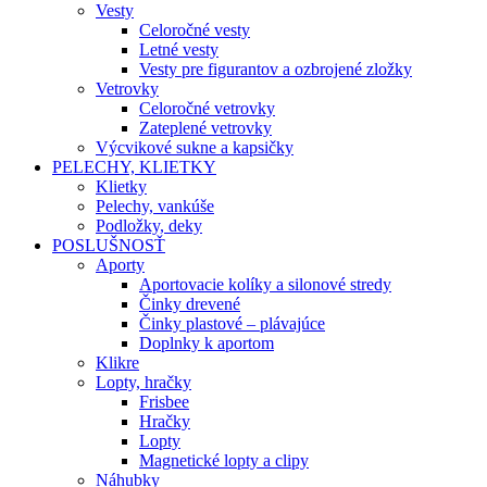
Vesty
Celoročné vesty
Letné vesty
Vesty pre figurantov a ozbrojené zložky
Vetrovky
Celoročné vetrovky
Zateplené vetrovky
Výcvikové sukne a kapsičky
PELECHY, KLIETKY
Klietky
Pelechy, vankúše
Podložky, deky
POSLUŠNOSŤ
Aporty
Aportovacie kolíky a silonové stredy
Činky drevené
Činky plastové – plávajúce
Doplnky k aportom
Klikre
Lopty, hračky
Frisbee
Hračky
Lopty
Magnetické lopty a clipy
Náhubky