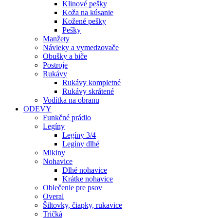
Klinové pešky
Koža na kúsanie
Kožené pešky
Pešky
Manžety
Návleky a vymedzovače
Obušky a biče
Postroje
Rukávy
Rukávy kompletné
Rukávy skrátené
Vodítka na obranu
ODEVY
Funkčné prádlo
Legíny
Legíny 3/4
Legíny dlhé
Mikiny
Nohavice
Dlhé nohavice
Krátke nohavice
Oblečenie pre psov
Overal
Šiltovky, čiapky, rukavice
Tričká