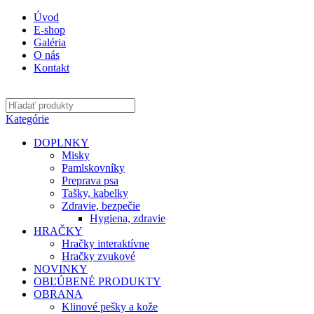
Úvod
E-shop
Galéria
O nás
Kontakt
Kategórie
DOPLNKY
Misky
Pamlskovníky
Preprava psa
Tašky, kabelky
Zdravie, bezpečie
Hygiena, zdravie
HRAČKY
Hračky interaktívne
Hračky zvukové
NOVINKY
OBĽÚBENÉ PRODUKTY
OBRANA
Klinové pešky a kože