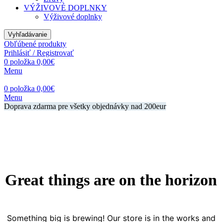
VÝŽIVOVÉ DOPLNKY
Výživové doplnky
Vyhľadávanie
Obľúbené produkty
Prihlásiť / Registrovať
0
položka
0,00
€
Menu
0
položka
0,00
€
Menu
Doprava zdarma pre všetky objednávky nad 200eur
Great things are on the horizon
Something big is brewing! Our store is in the works and