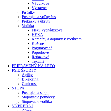
Výcvikové
Výstavné
Píšťalky
Postroje na voľný čas
Prekážky a úkryty
Vodítka
Flexi, vychádzkové
HEXA
Karabíny a doplnky k vodítkam
Kožené
Pogumované
Popruhové
Retiazkové
Textilné
PRIPRAVENÝ NA LETO
PSIE ŠPORTY
Agility
Bikejöring
Canicross
STOPA
Postroje na stopu
Stopovacie pomôcky
Stopovacie vodítka
VÝPREDAJ
Zľavy