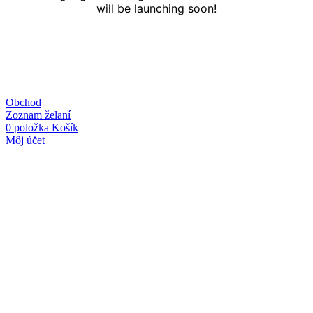
will be launching soon!
Obchod
Zoznam želaní
0
položka
Košík
Môj účet
Linky
O nás
Kontakt
Obchodné podmienky
Ochrana osobných údajov