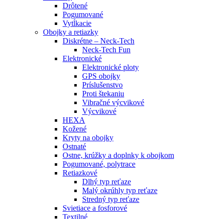
Drôtené
Pogumované
Vytĺkacie
Obojky a retiazky
Diskrétne – Neck-Tech
Neck-Tech Fun
Elektronické
Elektronické ploty
GPS obojky
Príslušenstvo
Proti štekaniu
Vibračné výcvikové
Výcvikové
HEXA
Kožené
Kryty na obojky
Ostnaté
Ostne, krúžky a doplnky k obojkom
Pogumované, polytrace
Retiazkové
Dlhý typ reťaze
Malý okrúhly typ reťaze
Stredný typ reťaze
Svietiace a fosforové
Textilné