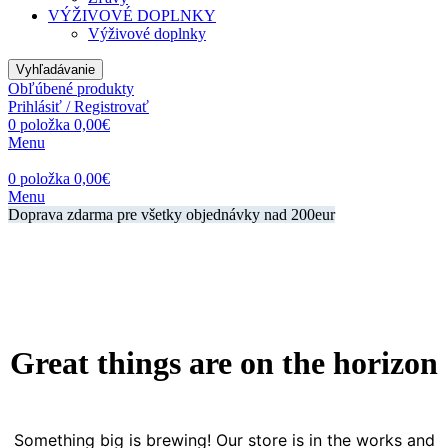
VÝŽIVOVÉ DOPLNKY
Výživové doplnky
Vyhľadávanie
Obľúbené produkty
Prihlásiť / Registrovať
0
položka
0,00
€
Menu
0
položka
0,00
€
Menu
Doprava zdarma pre všetky objednávky nad 200eur
Great things are on the horizon
Something big is brewing! Our store is in the works and