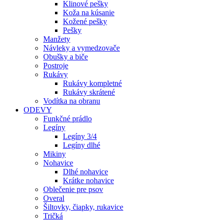
Klinové pešky
Koža na kúsanie
Kožené pešky
Pešky
Manžety
Návleky a vymedzovače
Obušky a biče
Postroje
Rukávy
Rukávy kompletné
Rukávy skrátené
Vodítka na obranu
ODEVY
Funkčné prádlo
Legíny
Legíny 3/4
Legíny dlhé
Mikiny
Nohavice
Dlhé nohavice
Krátke nohavice
Oblečenie pre psov
Overal
Šiltovky, čiapky, rukavice
Tričká