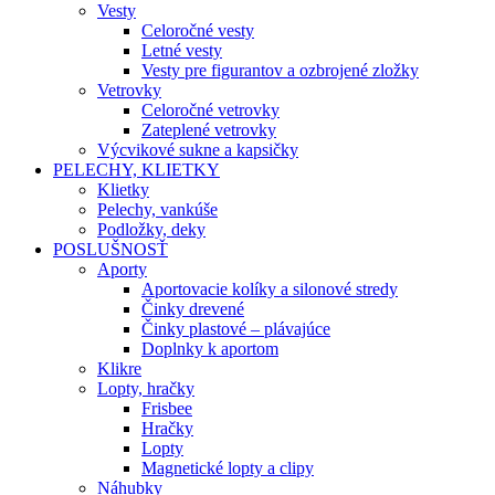
Vesty
Celoročné vesty
Letné vesty
Vesty pre figurantov a ozbrojené zložky
Vetrovky
Celoročné vetrovky
Zateplené vetrovky
Výcvikové sukne a kapsičky
PELECHY, KLIETKY
Klietky
Pelechy, vankúše
Podložky, deky
POSLUŠNOSŤ
Aporty
Aportovacie kolíky a silonové stredy
Činky drevené
Činky plastové – plávajúce
Doplnky k aportom
Klikre
Lopty, hračky
Frisbee
Hračky
Lopty
Magnetické lopty a clipy
Náhubky