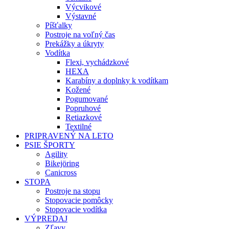
Výcvikové
Výstavné
Píšťalky
Postroje na voľný čas
Prekážky a úkryty
Vodítka
Flexi, vychádzkové
HEXA
Karabíny a doplnky k vodítkam
Kožené
Pogumované
Popruhové
Retiazkové
Textilné
PRIPRAVENÝ NA LETO
PSIE ŠPORTY
Agility
Bikejöring
Canicross
STOPA
Postroje na stopu
Stopovacie pomôcky
Stopovacie vodítka
VÝPREDAJ
Zľavy