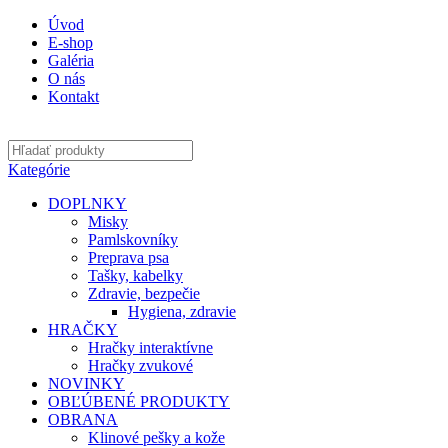
Úvod
E-shop
Galéria
O nás
Kontakt
Kategórie
DOPLNKY
Misky
Pamlskovníky
Preprava psa
Tašky, kabelky
Zdravie, bezpečie
Hygiena, zdravie
HRAČKY
Hračky interaktívne
Hračky zvukové
NOVINKY
OBĽÚBENÉ PRODUKTY
OBRANA
Klinové pešky a kože