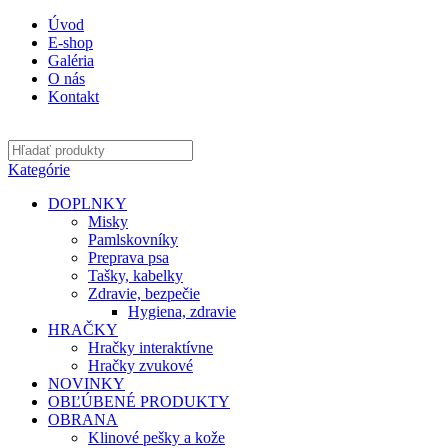
Úvod
E-shop
Galéria
O nás
Kontakt
Kategórie
DOPLNKY
Misky
Pamlskovníky
Preprava psa
Tašky, kabelky
Zdravie, bezpečie
Hygiena, zdravie
HRAČKY
Hračky interaktívne
Hračky zvukové
NOVINKY
OBĽÚBENÉ PRODUKTY
OBRANA
Klinové pešky a kože