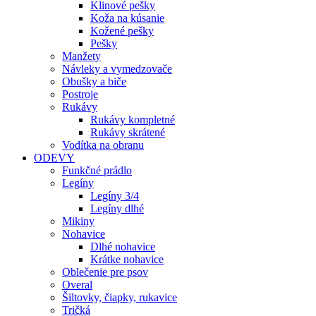
Klinové pešky
Koža na kúsanie
Kožené pešky
Pešky
Manžety
Návleky a vymedzovače
Obušky a biče
Postroje
Rukávy
Rukávy kompletné
Rukávy skrátené
Vodítka na obranu
ODEVY
Funkčné prádlo
Legíny
Legíny 3/4
Legíny dlhé
Mikiny
Nohavice
Dlhé nohavice
Krátke nohavice
Oblečenie pre psov
Overal
Šiltovky, čiapky, rukavice
Tričká