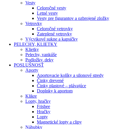
Vesty
Celoročné vesty
Letné vesty
Vesty pre figurantov a ozbrojené zložky
Vetrovky
Celoročné vetrovky
Zateplené vetrovky
Výcvikové sukne a kapsičky
PELECHY, KLIETKY
Klietky
Pelechy, vankúše
Podložky, deky
POSLUŠNOSŤ
Aporty
Aportovacie kolíky a silonové stredy
Činky drevené
Činky plastové – plávajúce
Doplnky k aportom
Klikre
Lopty, hračky
Frisbee
Hračky
Lopty
Magnetické lopty a clipy
Náhubky