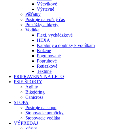
Výcvikové
Výstavné
Píšťalky
Postroje na voľný čas
Prekážky a úkryty
Vodítka
Flexi, vychádzkové
HEXA
Karabíny a doplnky k vodítkam
Kožené
Pogumované
Popruhové
Retiazkové
Textilné
PRIPRAVENÝ NA LETO
PSIE ŠPORTY
Agility
Bikejöring
Canicross
STOPA
Postroje na stopu
Stopovacie pomôcky
Stopovacie vodítka
VÝPREDAJ
Zľavy