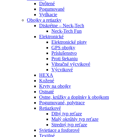
Drôtené
Pogumované
Vytĺkacie
Obojky a retiazky
Diskrétne – Neck-Tech
Neck-Tech Fun
Elektronické
Elektronické ploty
GPS obojky
Príslušenstvo
Proti štekaniu
Vibračné výcvikové
Výcvikové
HEXA
Kožené
Kryty na obojky
Ostnaté
Ostne, krúžky a doplnky k obojkom
Pogumované, polytrace
Retiazkové
Dlhý typ reťaze
Malý okrúhly typ reťaze
Stredný typ reťaze
Svietiace a fosforové
Textilné