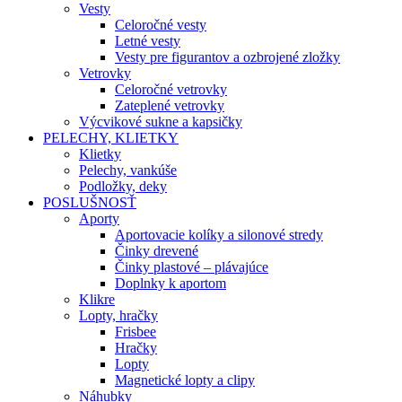
Vesty
Celoročné vesty
Letné vesty
Vesty pre figurantov a ozbrojené zložky
Vetrovky
Celoročné vetrovky
Zateplené vetrovky
Výcvikové sukne a kapsičky
PELECHY, KLIETKY
Klietky
Pelechy, vankúše
Podložky, deky
POSLUŠNOSŤ
Aporty
Aportovacie kolíky a silonové stredy
Činky drevené
Činky plastové – plávajúce
Doplnky k aportom
Klikre
Lopty, hračky
Frisbee
Hračky
Lopty
Magnetické lopty a clipy
Náhubky