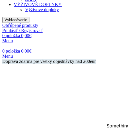
VÝŽIVOVÉ DOPLNKY
Výživové doplnky
Vyhľadávanie
Obľúbené produkty
Prihlásiť / Registrovať
0
položka
0,00
€
Menu
0
položka
0,00
€
Menu
Doprava zdarma pre všetky objednávky nad 200eur
Something