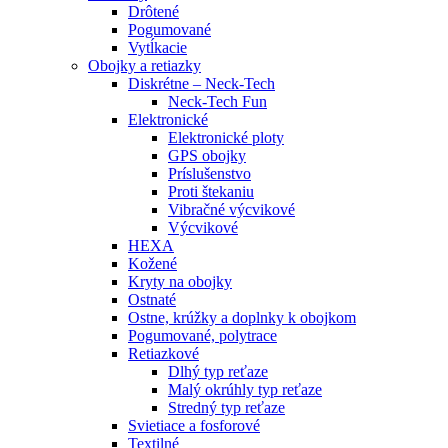
Drôtené
Pogumované
Vytĺkacie
Obojky a retiazky
Diskrétne – Neck-Tech
Neck-Tech Fun
Elektronické
Elektronické ploty
GPS obojky
Príslušenstvo
Proti štekaniu
Vibračné výcvikové
Výcvikové
HEXA
Kožené
Kryty na obojky
Ostnaté
Ostne, krúžky a doplnky k obojkom
Pogumované, polytrace
Retiazkové
Dlhý typ reťaze
Malý okrúhly typ reťaze
Stredný typ reťaze
Svietiace a fosforové
Textilné