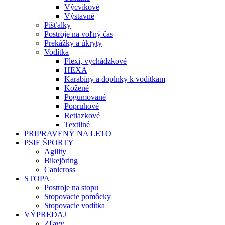
Výcvikové
Výstavné
Píšťalky
Postroje na voľný čas
Prekážky a úkryty
Vodítka
Flexi, vychádzkové
HEXA
Karabíny a doplnky k vodítkam
Kožené
Pogumované
Popruhové
Retiazkové
Textilné
PRIPRAVENÝ NA LETO
PSIE ŠPORTY
Agility
Bikejöring
Canicross
STOPA
Postroje na stopu
Stopovacie pomôcky
Stopovacie vodítka
VÝPREDAJ
Zľavy