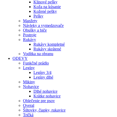
Klinové pešky
Koža na kúsanie
Kožené pešky
Pešky
Manžety
Návleky a vymedzovače
Obušky a biče
Postroje
Rukávy
Rukávy kompletné
Rukávy skrátené
Vodítka na obranu
ODEVY
Funkčné prádlo
Legíny
Legíny 3/4
Legíny dlhé
Mikiny
Nohavice
Dlhé nohavice
Krátke nohavice
Oblečenie pre psov
Overal
Šiltovky, čiapky, rukavice
Tričká