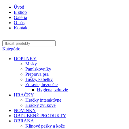
Úvod
E-shop
Galéria
O nás
Kontakt
Kategórie
DOPLNKY
Misky
Pamlskovníky
Preprava psa
Tašky, kabelky
Zdravie, bezpečie
Hygiena, zdravie
HRAČKY
Hračky interaktívne
Hračky zvukové
NOVINKY
OBĽÚBENÉ PRODUKTY
OBRANA
Klinové pešky a kože