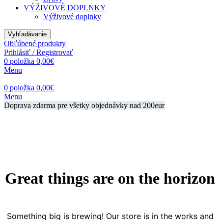
VÝŽIVOVÉ DOPLNKY
Výživové doplnky
Vyhľadávanie
Obľúbené produkty
Prihlásiť / Registrovať
0
položka
0,00
€
Menu
0
položka
0,00
€
Menu
Doprava zdarma pre všetky objednávky nad 200eur
Great things are on the horizon
Something big is brewing! Our store is in the works and