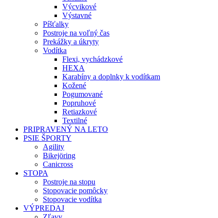
Výcvikové
Výstavné
Píšťalky
Postroje na voľný čas
Prekážky a úkryty
Vodítka
Flexi, vychádzkové
HEXA
Karabíny a doplnky k vodítkam
Kožené
Pogumované
Popruhové
Retiazkové
Textilné
PRIPRAVENÝ NA LETO
PSIE ŠPORTY
Agility
Bikejöring
Canicross
STOPA
Postroje na stopu
Stopovacie pomôcky
Stopovacie vodítka
VÝPREDAJ
Zľavy