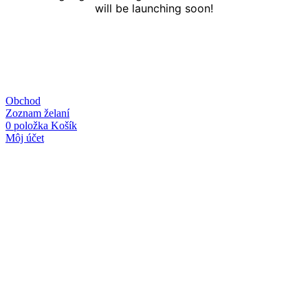
will be launching soon!
Obchod
Zoznam želaní
0
položka
Košík
Môj účet
Linky
O nás
Kontakt