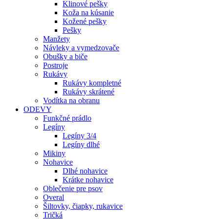
Klinové pešky
Koža na kúsanie
Kožené pešky
Pešky
Manžety
Návleky a vymedzovače
Obušky a biče
Postroje
Rukávy
Rukávy kompletné
Rukávy skrátené
Vodítka na obranu
ODEVY
Funkčné prádlo
Legíny
Legíny 3/4
Legíny dlhé
Mikiny
Nohavice
Dlhé nohavice
Krátke nohavice
Oblečenie pre psov
Overal
Šiltovky, čiapky, rukavice
Tričká