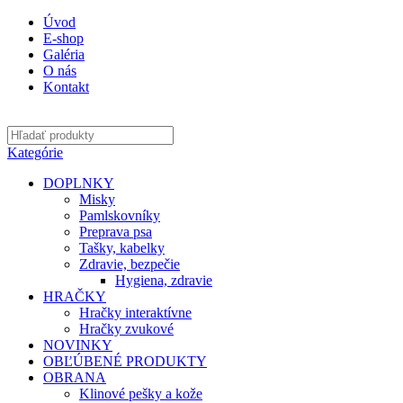
Úvod
E-shop
Galéria
O nás
Kontakt
Kategórie
DOPLNKY
Misky
Pamlskovníky
Preprava psa
Tašky, kabelky
Zdravie, bezpečie
Hygiena, zdravie
HRAČKY
Hračky interaktívne
Hračky zvukové
NOVINKY
OBĽÚBENÉ PRODUKTY
OBRANA
Klinové pešky a kože