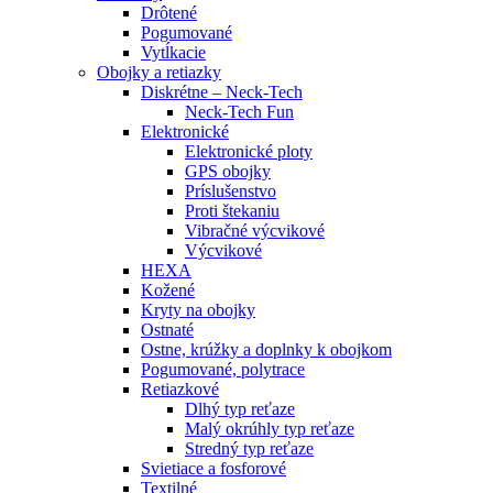
Drôtené
Pogumované
Vytĺkacie
Obojky a retiazky
Diskrétne – Neck-Tech
Neck-Tech Fun
Elektronické
Elektronické ploty
GPS obojky
Príslušenstvo
Proti štekaniu
Vibračné výcvikové
Výcvikové
HEXA
Kožené
Kryty na obojky
Ostnaté
Ostne, krúžky a doplnky k obojkom
Pogumované, polytrace
Retiazkové
Dlhý typ reťaze
Malý okrúhly typ reťaze
Stredný typ reťaze
Svietiace a fosforové
Textilné