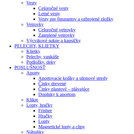
Vesty
Celoročné vesty
Letné vesty
Vesty pre figurantov a ozbrojené zložky
Vetrovky
Celoročné vetrovky
Zateplené vetrovky
Výcvikové sukne a kapsičky
PELECHY, KLIETKY
Klietky
Pelechy, vankúše
Podložky, deky
POSLUŠNOSŤ
Aporty
Aportovacie kolíky a silonové stredy
Činky drevené
Činky plastové – plávajúce
Doplnky k aportom
Klikre
Lopty, hračky
Frisbee
Hračky
Lopty
Magnetické lopty a clipy
Náhubky