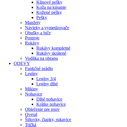
Klinové pešky
Koža na kúsanie
Kožené pešky
Pešky
Manžety
Návleky a vymedzovače
Obušky a biče
Postroje
Rukávy
Rukávy kompletné
Rukávy skrátené
Vodítka na obranu
ODEVY
Funkčné prádlo
Legíny
Legíny 3/4
Legíny dlhé
Mikiny
Nohavice
Dlhé nohavice
Krátke nohavice
Oblečenie pre psov
Overal
Šiltovky, čiapky, rukavice
Tričká