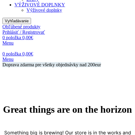
VÝŽIVOVÉ DOPLNKY
Výživové doplnky
Vyhľadávanie
Obľúbené produkty
Prihlásiť / Registrovať
0
položka
0,00
€
Menu
0
položka
0,00
€
Menu
Doprava zdarma pre všetky objednávky nad 200eur
Great things are on the horizon
Something big is brewing! Our store is in the works and