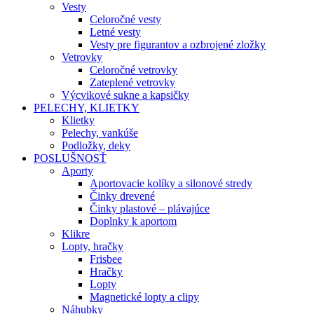
Vesty
Celoročné vesty
Letné vesty
Vesty pre figurantov a ozbrojené zložky
Vetrovky
Celoročné vetrovky
Zateplené vetrovky
Výcvikové sukne a kapsičky
PELECHY, KLIETKY
Klietky
Pelechy, vankúše
Podložky, deky
POSLUŠNOSŤ
Aporty
Aportovacie kolíky a silonové stredy
Činky drevené
Činky plastové – plávajúce
Doplnky k aportom
Klikre
Lopty, hračky
Frisbee
Hračky
Lopty
Magnetické lopty a clipy
Náhubky