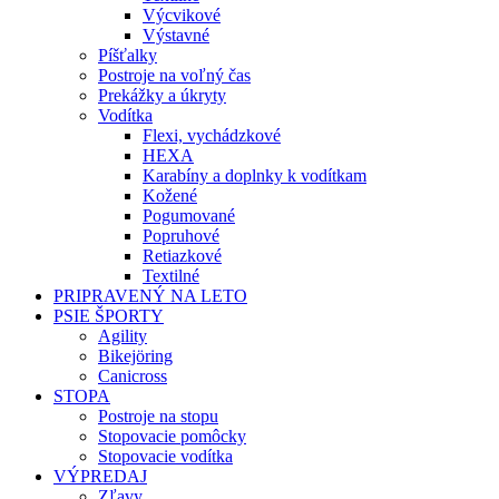
Výcvikové
Výstavné
Píšťalky
Postroje na voľný čas
Prekážky a úkryty
Vodítka
Flexi, vychádzkové
HEXA
Karabíny a doplnky k vodítkam
Kožené
Pogumované
Popruhové
Retiazkové
Textilné
PRIPRAVENÝ NA LETO
PSIE ŠPORTY
Agility
Bikejöring
Canicross
STOPA
Postroje na stopu
Stopovacie pomôcky
Stopovacie vodítka
VÝPREDAJ
Zľavy