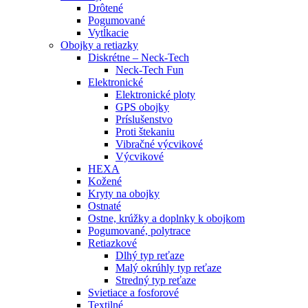
Drôtené
Pogumované
Vytĺkacie
Obojky a retiazky
Diskrétne – Neck-Tech
Neck-Tech Fun
Elektronické
Elektronické ploty
GPS obojky
Príslušenstvo
Proti štekaniu
Vibračné výcvikové
Výcvikové
HEXA
Kožené
Kryty na obojky
Ostnaté
Ostne, krúžky a doplnky k obojkom
Pogumované, polytrace
Retiazkové
Dlhý typ reťaze
Malý okrúhly typ reťaze
Stredný typ reťaze
Svietiace a fosforové
Textilné