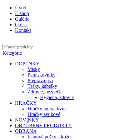
Úvod
E-shop
Galéria
O nás
Kontakt
Kategórie
DOPLNKY
Misky
Pamlskovníky
Preprava psa
Tašky, kabelky
Zdravie, bezpečie
Hygiena, zdravie
HRAČKY
Hračky interaktívne
Hračky zvukové
NOVINKY
OBĽÚBENÉ PRODUKTY
OBRANA
Klinové pešky a kože