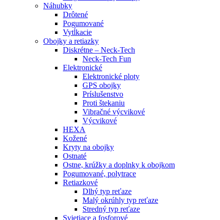
Náhubky
Drôtené
Pogumované
Vytĺkacie
Obojky a retiazky
Diskrétne – Neck-Tech
Neck-Tech Fun
Elektronické
Elektronické ploty
GPS obojky
Príslušenstvo
Proti štekaniu
Vibračné výcvikové
Výcvikové
HEXA
Kožené
Kryty na obojky
Ostnaté
Ostne, krúžky a doplnky k obojkom
Pogumované, polytrace
Retiazkové
Dlhý typ reťaze
Malý okrúhly typ reťaze
Stredný typ reťaze
Svietiace a fosforové