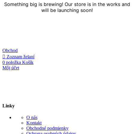
Something big is brewing! Our store is in the works and
will be launching soon!
Obchod
Zoznam želaní
0
položka
Košík
Môj účet
Linky
O nás
Kontakt
Obchodné podmienky
Ochrana osobných údajov