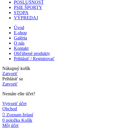
POSLUŠNOSŤ
PSIE ŠPORTY
STOPA
VÝPREDAJ
Úvod
E-shop
Galéria
O nás
Kontakt
Obľúbené produkty
Prihlásiť / Registrovať
Nákupný košík
Zatvoriť
Prihlásiť sa
Zatvoriť
Nemáte ešte účet?
Vytvoriť účet
Obchod
Zoznam želaní
0
položka
Košík
Môj účet