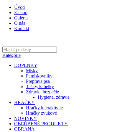
Úvod
E-shop
Galéria
O nás
Kontakt
Kategórie
DOPLNKY
Misky
Pamlskovníky
Preprava psa
Tašky, kabelky
Zdravie, bezpečie
Hygiena, zdravie
HRAČKY
Hračky interaktívne
Hračky zvukové
NOVINKY
OBĽÚBENÉ PRODUKTY
OBRANA