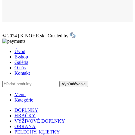
© 2024 | K NOHE.sk | Created by
Úvod
E-shop
Galéria
O nás
Kontakt
Vyhľadávanie
Menu
Kategórie
DOPLNKY
HRAČKY
VÝŽIVOVÉ DOPLNKY
OBRANA
PELECHY, KLIETKY