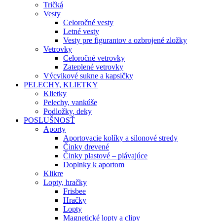
Tričká
Vesty
Celoročné vesty
Letné vesty
Vesty pre figurantov a ozbrojené zložky
Vetrovky
Celoročné vetrovky
Zateplené vetrovky
Výcvikové sukne a kapsičky
PELECHY, KLIETKY
Klietky
Pelechy, vankúše
Podložky, deky
POSLUŠNOSŤ
Aporty
Aportovacie kolíky a silonové stredy
Činky drevené
Činky plastové – plávajúce
Doplnky k aportom
Klikre
Lopty, hračky
Frisbee
Hračky
Lopty
Magnetické lopty a clipy