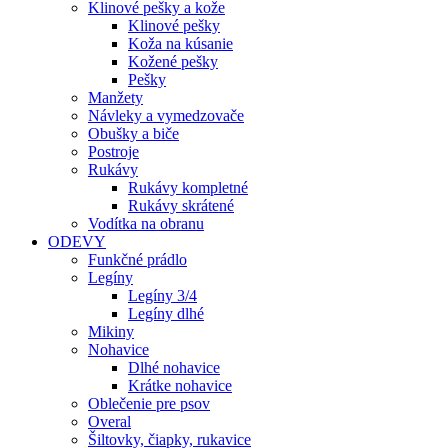
Klinové pešky a kože
Klinové pešky
Koža na kúsanie
Kožené pešky
Pešky
Manžety
Návleky a vymedzovače
Obušky a biče
Postroje
Rukávy
Rukávy kompletné
Rukávy skrátené
Vodítka na obranu
ODEVY
Funkčné prádlo
Legíny
Legíny 3/4
Legíny dlhé
Mikiny
Nohavice
Dlhé nohavice
Krátke nohavice
Oblečenie pre psov
Overal
Šiltovky, čiapky, rukavice