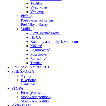
Textilné
Výcvikové
Výstavné
Píšťalky
Postroje na voľný čas
Prekážky a úkryty
Vodítka
Flexi, vychádzkové
HEXA
Karabíny a doplnky k vodítkam
Kožené
Pogumované
Popruhové
Retiazkové
Textilné
PRIPRAVENÝ NA LETO
PSIE ŠPORTY
Agility
Bikejöring
Canicross
STOPA
Postroje na stopu
Stopovacie pomôcky
Stopovacie vodítka
VÝPREDAJ