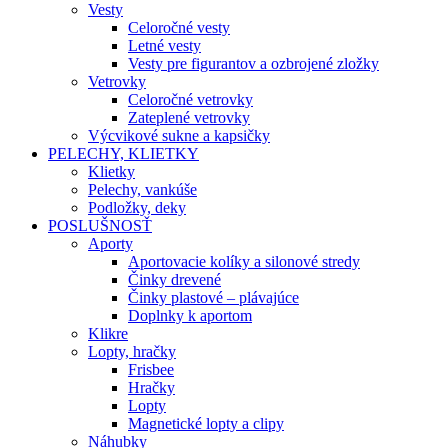
Vesty
Celoročné vesty
Letné vesty
Vesty pre figurantov a ozbrojené zložky
Vetrovky
Celoročné vetrovky
Zateplené vetrovky
Výcvikové sukne a kapsičky
PELECHY, KLIETKY
Klietky
Pelechy, vankúše
Podložky, deky
POSLUŠNOSŤ
Aporty
Aportovacie kolíky a silonové stredy
Činky drevené
Činky plastové – plávajúce
Doplnky k aportom
Klikre
Lopty, hračky
Frisbee
Hračky
Lopty
Magnetické lopty a clipy
Náhubky