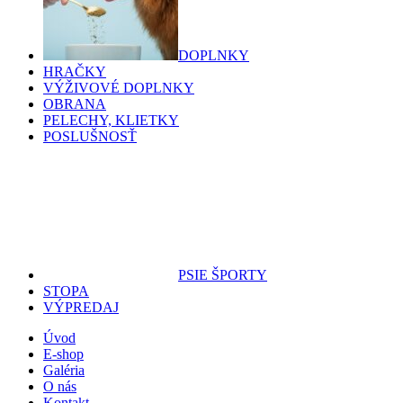
DOPLNKY
HRAČKY
VÝŽIVOVÉ DOPLNKY
OBRANA
PELECHY, KLIETKY
POSLUŠNOSŤ
PSIE ŠPORTY
STOPA
VÝPREDAJ
Úvod
E-shop
Galéria
O nás
Kontakt