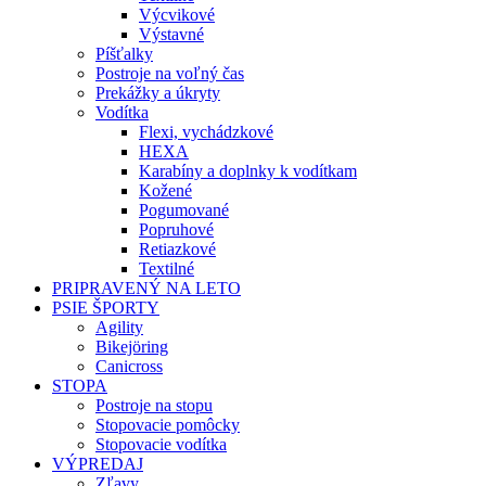
Výcvikové
Výstavné
Píšťalky
Postroje na voľný čas
Prekážky a úkryty
Vodítka
Flexi, vychádzkové
HEXA
Karabíny a doplnky k vodítkam
Kožené
Pogumované
Popruhové
Retiazkové
Textilné
PRIPRAVENÝ NA LETO
PSIE ŠPORTY
Agility
Bikejöring
Canicross
STOPA
Postroje na stopu
Stopovacie pomôcky
Stopovacie vodítka
VÝPREDAJ
Zľavy