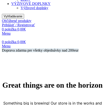
VÝŽIVOVÉ DOPLNKY
Výživové doplnky
Vyhľadávanie
Obľúbené produkty
Prihlásiť / Registrovať
0
položka
0,00
€
Menu
0
položka
0,00
€
Menu
Doprava zdarma pre všetky objednávky nad 200eur
Great things are on the horizon
Something big is brewing! Our store is in the works and