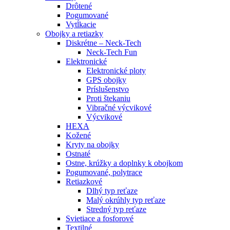
Drôtené
Pogumované
Vytĺkacie
Obojky a retiazky
Diskrétne – Neck-Tech
Neck-Tech Fun
Elektronické
Elektronické ploty
GPS obojky
Príslušenstvo
Proti štekaniu
Vibračné výcvikové
Výcvikové
HEXA
Kožené
Kryty na obojky
Ostnaté
Ostne, krúžky a doplnky k obojkom
Pogumované, polytrace
Retiazkové
Dlhý typ reťaze
Malý okrúhly typ reťaze
Stredný typ reťaze
Svietiace a fosforové
Textilné