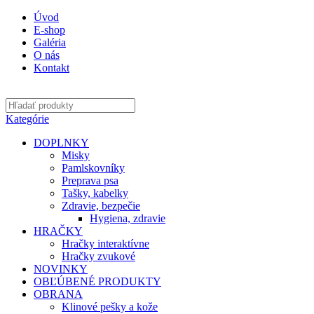
Úvod
E-shop
Galéria
O nás
Kontakt
Kategórie
DOPLNKY
Misky
Pamlskovníky
Preprava psa
Tašky, kabelky
Zdravie, bezpečie
Hygiena, zdravie
HRAČKY
Hračky interaktívne
Hračky zvukové
NOVINKY
OBĽÚBENÉ PRODUKTY
OBRANA
Klinové pešky a kože