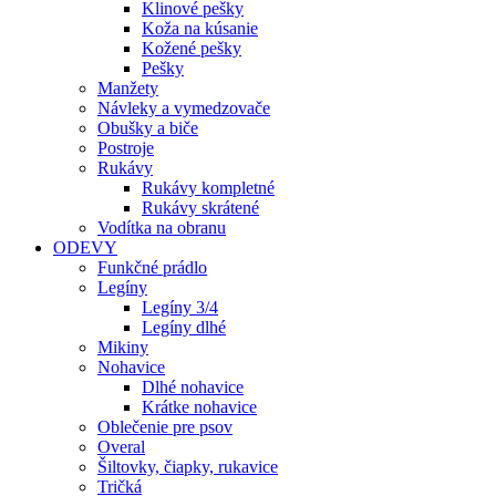
Klinové pešky
Koža na kúsanie
Kožené pešky
Pešky
Manžety
Návleky a vymedzovače
Obušky a biče
Postroje
Rukávy
Rukávy kompletné
Rukávy skrátené
Vodítka na obranu
ODEVY
Funkčné prádlo
Legíny
Legíny 3/4
Legíny dlhé
Mikiny
Nohavice
Dlhé nohavice
Krátke nohavice
Oblečenie pre psov
Overal
Šiltovky, čiapky, rukavice
Tričká