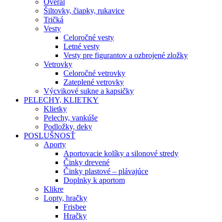
Overal
Šiltovky, čiapky, rukavice
Tričká
Vesty
Celoročné vesty
Letné vesty
Vesty pre figurantov a ozbrojené zložky
Vetrovky
Celoročné vetrovky
Zateplené vetrovky
Výcvikové sukne a kapsičky
PELECHY, KLIETKY
Klietky
Pelechy, vankúše
Podložky, deky
POSLUŠNOSŤ
Aporty
Aportovacie kolíky a silonové stredy
Činky drevené
Činky plastové – plávajúce
Doplnky k aportom
Klikre
Lopty, hračky
Frisbee
Hračky