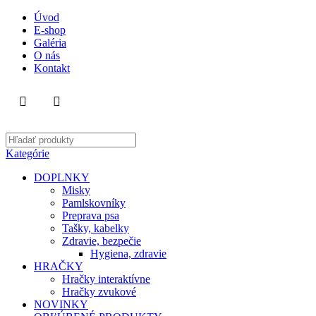
Úvod
E-shop
Galéria
O nás
Kontakt
Kategórie
DOPLNKY
Misky
Pamlskovníky
Preprava psa
Tašky, kabelky
Zdravie, bezpečie
Hygiena, zdravie
HRAČKY
Hračky interaktívne
Hračky zvukové
NOVINKY