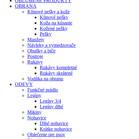
OBĽÚBENÉ PRODUKTY
OBRANA
Klinové pešky a kože
Klinové pešky
Koža na kúsanie
Kožené pešky
Pešky
Manžety
Návleky a vymedzovače
Obušky a biče
Postroje
Rukávy
Rukávy kompletné
Rukávy skrátené
Vodítka na obranu
ODEVY
Funkčné prádlo
Legíny
Legíny 3/4
Legíny dlhé
Mikiny
Nohavice
Dlhé nohavice
Krátke nohavice
Oblečenie pre psov