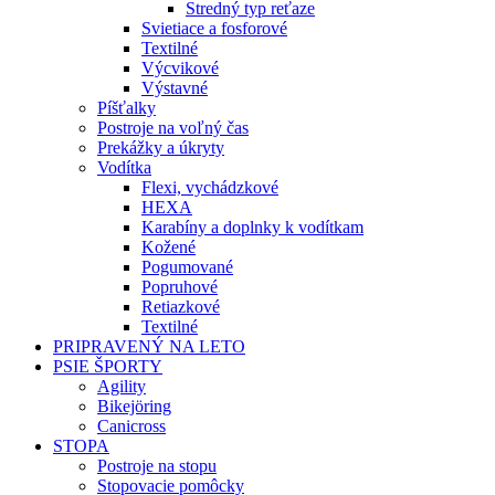
Stredný typ reťaze
Svietiace a fosforové
Textilné
Výcvikové
Výstavné
Píšťalky
Postroje na voľný čas
Prekážky a úkryty
Vodítka
Flexi, vychádzkové
HEXA
Karabíny a doplnky k vodítkam
Kožené
Pogumované
Popruhové
Retiazkové
Textilné
PRIPRAVENÝ NA LETO
PSIE ŠPORTY
Agility
Bikejöring
Canicross
STOPA
Postroje na stopu
Stopovacie pomôcky