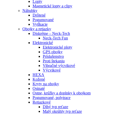
Lopty
Magnetické lopty a clipy
Náhubky
Drôtené
Pogumované
Vytĺkacie
Obojky a retiazky
Diskrétne – Neck-Tech
Neck-Tech Fun
Elektronické
Elektronické ploty
GPS obojky
Príslušenstvo
Proti štekaniu
Vibračné výcvikové
Výcvikové
HEXA
Kožené
Kryty na obojky
Ostnaté
Ostne, krúžky a doplnky k obojkom
Pogumované, polytrace
Retiazkové
Dlhý typ reťaze
Malý okrúhly typ reťaze