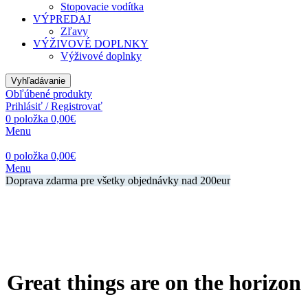
Stopovacie vodítka
VÝPREDAJ
Zľavy
VÝŽIVOVÉ DOPLNKY
Výživové doplnky
Vyhľadávanie
Obľúbené produkty
Prihlásiť / Registrovať
0
položka
0,00
€
Menu
0
položka
0,00
€
Menu
Doprava zdarma pre všetky objednávky nad 200eur
Great things are on the horizon