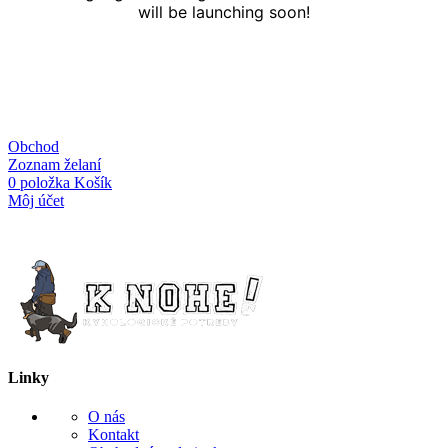
will be launching soon!
Obchod
Zoznam želaní
0
položka
Košík
Môj účet
Linky
O nás
Kontakt