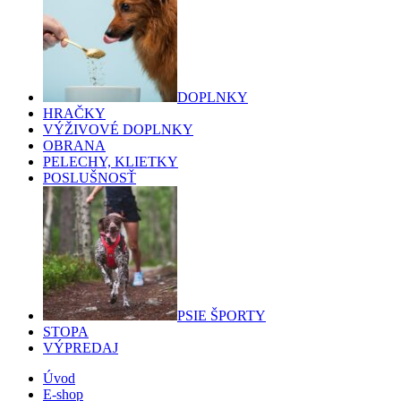
DOPLNKY
HRAČKY
VÝŽIVOVÉ DOPLNKY
OBRANA
PELECHY, KLIETKY
POSLUŠNOSŤ
PSIE ŠPORTY
STOPA
VÝPREDAJ
Úvod
E-shop