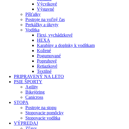
Výcvikové
Výstavné
Píšťalky
Postroje na voľný čas
Prekážky a úkryty
Vodítka
Flexi, vychádzkové
HEXA
Karabíny a doplnky k vodítkam
Kožené
Pogumované
Popruhové
Retiazkové
Textilné
PRIPRAVENÝ NA LETO
PSIE ŠPORTY
Agility
Bikejöring
Canicross
STOPA
Postroje na stopu
Stopovacie pomôcky
Stopovacie vodítka
VÝPREDAJ
Zľavy