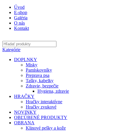
Úvod
E-shop
Galéria
O nás
Kontakt
Kategórie
DOPLNKY
Misky
Pamlskovníky
Preprava psa
Tašky, kabelky
Zdravie, bezpečie
Hygiena, zdravie
HRAČKY
Hračky interaktívne
Hračky zvukové
NOVINKY
OBĽÚBENÉ PRODUKTY
OBRANA
Klinové pešky a kože