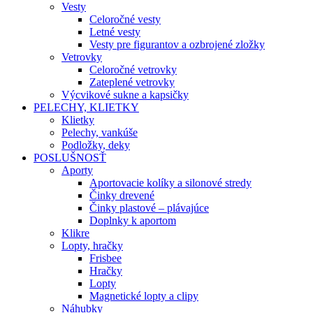
Vesty
Celoročné vesty
Letné vesty
Vesty pre figurantov a ozbrojené zložky
Vetrovky
Celoročné vetrovky
Zateplené vetrovky
Výcvikové sukne a kapsičky
PELECHY, KLIETKY
Klietky
Pelechy, vankúše
Podložky, deky
POSLUŠNOSŤ
Aporty
Aportovacie kolíky a silonové stredy
Činky drevené
Činky plastové – plávajúce
Doplnky k aportom
Klikre
Lopty, hračky
Frisbee
Hračky
Lopty
Magnetické lopty a clipy
Náhubky