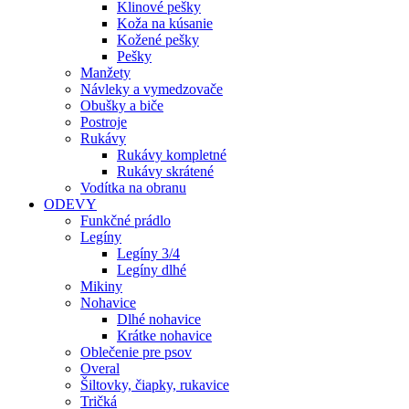
Klinové pešky
Koža na kúsanie
Kožené pešky
Pešky
Manžety
Návleky a vymedzovače
Obušky a biče
Postroje
Rukávy
Rukávy kompletné
Rukávy skrátené
Vodítka na obranu
ODEVY
Funkčné prádlo
Legíny
Legíny 3/4
Legíny dlhé
Mikiny
Nohavice
Dlhé nohavice
Krátke nohavice
Oblečenie pre psov
Overal
Šiltovky, čiapky, rukavice
Tričká