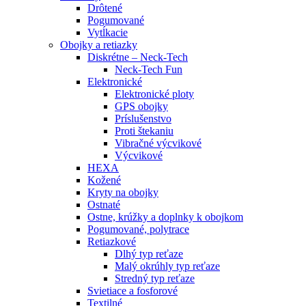
Drôtené
Pogumované
Vytĺkacie
Obojky a retiazky
Diskrétne – Neck-Tech
Neck-Tech Fun
Elektronické
Elektronické ploty
GPS obojky
Príslušenstvo
Proti štekaniu
Vibračné výcvikové
Výcvikové
HEXA
Kožené
Kryty na obojky
Ostnaté
Ostne, krúžky a doplnky k obojkom
Pogumované, polytrace
Retiazkové
Dlhý typ reťaze
Malý okrúhly typ reťaze
Stredný typ reťaze
Svietiace a fosforové
Textilné