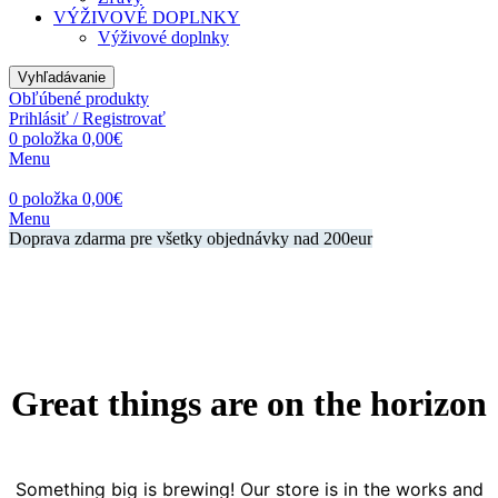
VÝŽIVOVÉ DOPLNKY
Výživové doplnky
Vyhľadávanie
Obľúbené produkty
Prihlásiť / Registrovať
0
položka
0,00
€
Menu
0
položka
0,00
€
Menu
Doprava zdarma pre všetky objednávky nad 200eur
Great things are on the horizon
Something big is brewing! Our store is in the works and