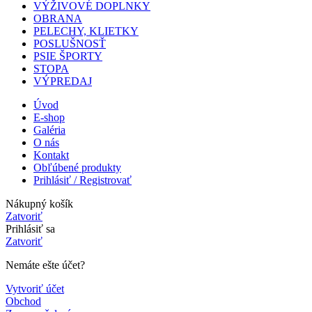
VÝŽIVOVÉ DOPLNKY
OBRANA
PELECHY, KLIETKY
POSLUŠNOSŤ
PSIE ŠPORTY
STOPA
VÝPREDAJ
Úvod
E-shop
Galéria
O nás
Kontakt
Obľúbené produkty
Prihlásiť / Registrovať
Nákupný košík
Zatvoriť
Prihlásiť sa
Zatvoriť
Nemáte ešte účet?
Vytvoriť účet
Obchod