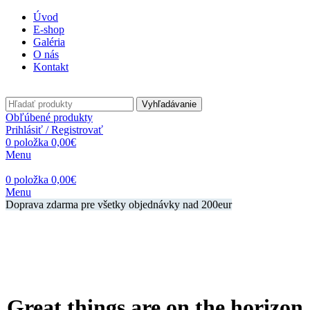
Úvod
E-shop
Galéria
O nás
Kontakt
Vyhľadávanie
Obľúbené produkty
Prihlásiť / Registrovať
0
položka
0,00
€
Menu
0
položka
0,00
€
Menu
Doprava zdarma pre všetky objednávky nad 200eur
Great things are on the horizon