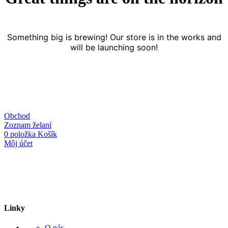
Something big is brewing! Our store is in the works and
will be launching soon!
Obchod
Zoznam želaní
0
položka
Košík
Môj účet
Linky
O nás