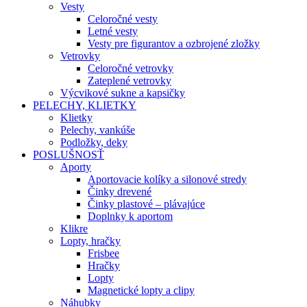
Vesty
Celoročné vesty
Letné vesty
Vesty pre figurantov a ozbrojené zložky
Vetrovky
Celoročné vetrovky
Zateplené vetrovky
Výcvikové sukne a kapsičky
PELECHY, KLIETKY
Klietky
Pelechy, vankúše
Podložky, deky
POSLUŠNOSŤ
Aporty
Aportovacie kolíky a silonové stredy
Činky drevené
Činky plastové – plávajúce
Doplnky k aportom
Klikre
Lopty, hračky
Frisbee
Hračky
Lopty
Magnetické lopty a clipy
Náhubky