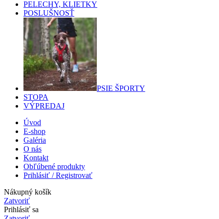
PELECHY, KLIETKY
POSLUŠNOSŤ
PSIE ŠPORTY
STOPA
VÝPREDAJ
Úvod
E-shop
Galéria
O nás
Kontakt
Obľúbené produkty
Prihlásiť / Registrovať
Nákupný košík
Zatvoriť
Prihlásiť sa
Zatvoriť