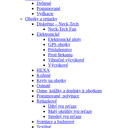
Drôtené
Pogumované
Vytĺkacie
Obojky a retiazky
Diskrétne – Neck-Tech
Neck-Tech Fun
Elektronické
Elektronické ploty
GPS obojky
Príslušenstvo
Proti štekaniu
Vibračné výcvikové
Výcvikové
HEXA
Kožené
Kryty na obojky
Ostnaté
Ostne, krúžky a doplnky k obojkom
Pogumované, polytrace
Retiazkové
Dlhý typ reťaze
Malý okrúhly typ reťaze
Stredný typ reťaze
Svietiace a fosforové
Textilné