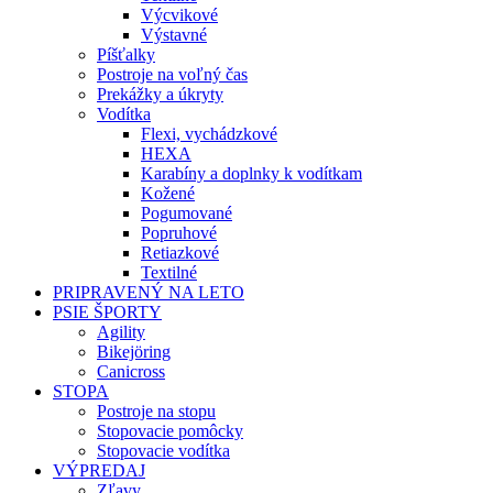
Výcvikové
Výstavné
Píšťalky
Postroje na voľný čas
Prekážky a úkryty
Vodítka
Flexi, vychádzkové
HEXA
Karabíny a doplnky k vodítkam
Kožené
Pogumované
Popruhové
Retiazkové
Textilné
PRIPRAVENÝ NA LETO
PSIE ŠPORTY
Agility
Bikejöring
Canicross
STOPA
Postroje na stopu
Stopovacie pomôcky
Stopovacie vodítka
VÝPREDAJ
Zľavy