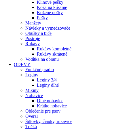
Klinové pešky
Koža na kúsanie
Kožené pešky
Pešky
Manžety
Návleky a vymedzovače
Obušky a biče
Postroje
Rukávy
Rukávy kompletné
Rukávy skrátené
Vodítka na obranu
ODEVY
Funkčné prádlo
Legíny
Legíny 3/4
Legíny dlhé
Mikiny
Nohavice
Dlhé nohavice
Krátke nohavice
Oblečenie pre psov
Overal
Šiltovky, čiapky, rukavice
Tričká