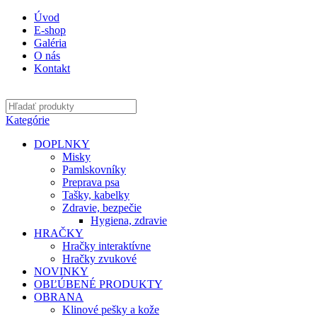
Úvod
E-shop
Galéria
O nás
Kontakt
Kategórie
DOPLNKY
Misky
Pamlskovníky
Preprava psa
Tašky, kabelky
Zdravie, bezpečie
Hygiena, zdravie
HRAČKY
Hračky interaktívne
Hračky zvukové
NOVINKY
OBĽÚBENÉ PRODUKTY
OBRANA
Klinové pešky a kože