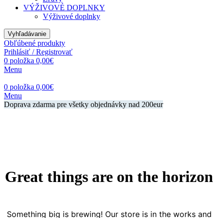
VÝŽIVOVÉ DOPLNKY
Výživové doplnky
Vyhľadávanie
Obľúbené produkty
Prihlásiť / Registrovať
0
položka
0,00
€
Menu
0
položka
0,00
€
Menu
Doprava zdarma pre všetky objednávky nad 200eur
Great things are on the horizon
Something big is brewing! Our store is in the works and