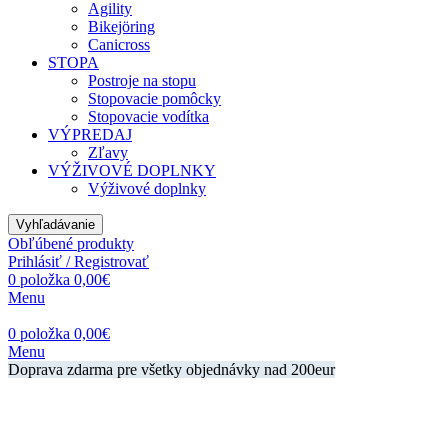
Agility
Bikejöring
Canicross
STOPA
Postroje na stopu
Stopovacie pomôcky
Stopovacie vodítka
VÝPREDAJ
Zľavy
VÝŽIVOVÉ DOPLNKY
Výživové doplnky
Vyhľadávanie
Obľúbené produkty
Prihlásiť / Registrovať
0
položka
0,00
€
Menu
0
položka
0,00
€
Menu
Doprava zdarma pre všetky objednávky nad 200eur