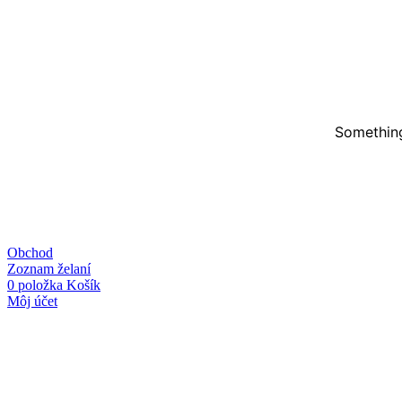
Something
Obchod
Zoznam želaní
0
položka
Košík
Môj účet