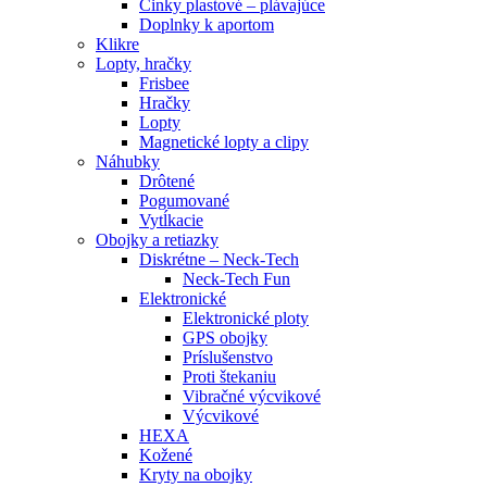
Činky plastové – plávajúce
Doplnky k aportom
Klikre
Lopty, hračky
Frisbee
Hračky
Lopty
Magnetické lopty a clipy
Náhubky
Drôtené
Pogumované
Vytĺkacie
Obojky a retiazky
Diskrétne – Neck-Tech
Neck-Tech Fun
Elektronické
Elektronické ploty
GPS obojky
Príslušenstvo
Proti štekaniu
Vibračné výcvikové
Výcvikové
HEXA
Kožené
Kryty na obojky