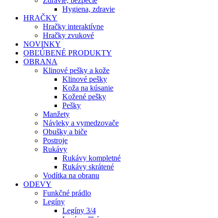
Zdravie, bezpečie
Hygiena, zdravie
HRAČKY
Hračky interaktívne
Hračky zvukové
NOVINKY
OBĽÚBENÉ PRODUKTY
OBRANA
Klinové pešky a kože
Klinové pešky
Koža na kúsanie
Kožené pešky
Pešky
Manžety
Návleky a vymedzovače
Obušky a biče
Postroje
Rukávy
Rukávy kompletné
Rukávy skrátené
Vodítka na obranu
ODEVY
Funkčné prádlo
Legíny
Legíny 3/4