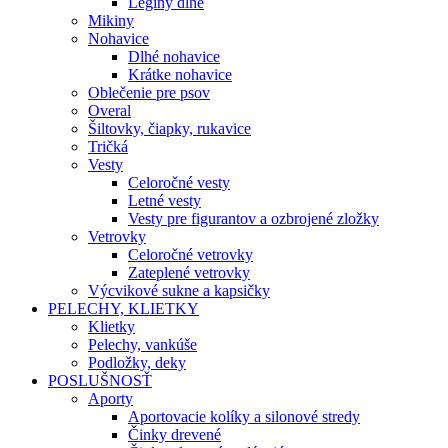
Legíny dlhé
Mikiny
Nohavice
Dlhé nohavice
Krátke nohavice
Oblečenie pre psov
Overal
Šiltovky, čiapky, rukavice
Tričká
Vesty
Celoročné vesty
Letné vesty
Vesty pre figurantov a ozbrojené zložky
Vetrovky
Celoročné vetrovky
Zateplené vetrovky
Výcvikové sukne a kapsičky
PELECHY, KLIETKY
Klietky
Pelechy, vankúše
Podložky, deky
POSLUŠNOSŤ
Aporty
Aportovacie kolíky a silonové stredy
Činky drevené