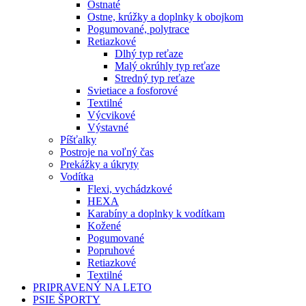
Ostnaté
Ostne, krúžky a doplnky k obojkom
Pogumované, polytrace
Retiazkové
Dlhý typ reťaze
Malý okrúhly typ reťaze
Stredný typ reťaze
Svietiace a fosforové
Textilné
Výcvikové
Výstavné
Píšťalky
Postroje na voľný čas
Prekážky a úkryty
Vodítka
Flexi, vychádzkové
HEXA
Karabíny a doplnky k vodítkam
Kožené
Pogumované
Popruhové
Retiazkové
Textilné
PRIPRAVENÝ NA LETO
PSIE ŠPORTY