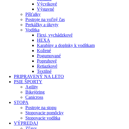
Výcvikové
Výstavné
Píšťalky
Postroje na voľný čas
Prekážky a úkryty
Vodítka
Flexi, vychádzkové
HEXA
Karabíny a doplnky k vodítkam
Kožené
Pogumované
Popruhové
Retiazkové
Textilné
PRIPRAVENÝ NA LETO
PSIE ŠPORTY
Agility
Bikejöring
Canicross
STOPA
Postroje na stopu
Stopovacie pomôcky
Stopovacie vodítka
VÝPREDAJ
Zľavy