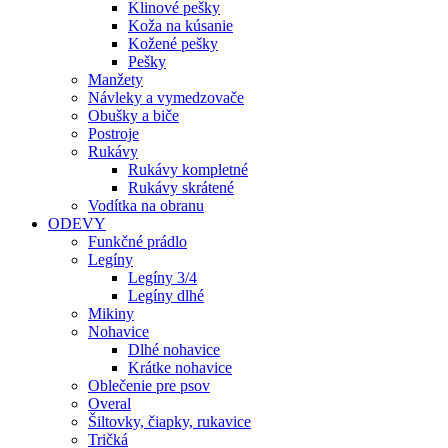
Klinové pešky
Koža na kúsanie
Kožené pešky
Pešky
Manžety
Návleky a vymedzovače
Obušky a biče
Postroje
Rukávy
Rukávy kompletné
Rukávy skrátené
Vodítka na obranu
ODEVY
Funkčné prádlo
Legíny
Legíny 3/4
Legíny dlhé
Mikiny
Nohavice
Dlhé nohavice
Krátke nohavice
Oblečenie pre psov
Overal
Šiltovky, čiapky, rukavice
Tričká