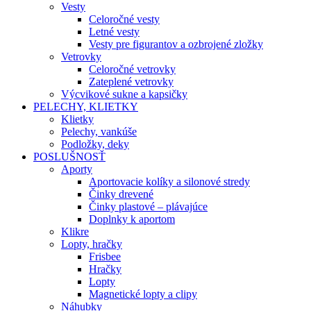
Vesty
Celoročné vesty
Letné vesty
Vesty pre figurantov a ozbrojené zložky
Vetrovky
Celoročné vetrovky
Zateplené vetrovky
Výcvikové sukne a kapsičky
PELECHY, KLIETKY
Klietky
Pelechy, vankúše
Podložky, deky
POSLUŠNOSŤ
Aporty
Aportovacie kolíky a silonové stredy
Činky drevené
Činky plastové – plávajúce
Doplnky k aportom
Klikre
Lopty, hračky
Frisbee
Hračky
Lopty
Magnetické lopty a clipy
Náhubky