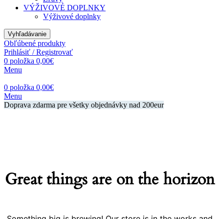
VÝŽIVOVÉ DOPLNKY
Výživové doplnky
Vyhľadávanie
Obľúbené produkty
Prihlásiť / Registrovať
0
položka
0,00
€
Menu
0
položka
0,00
€
Menu
Doprava zdarma pre všetky objednávky nad 200eur
Great things are on the horizon
Something big is brewing! Our store is in the works and