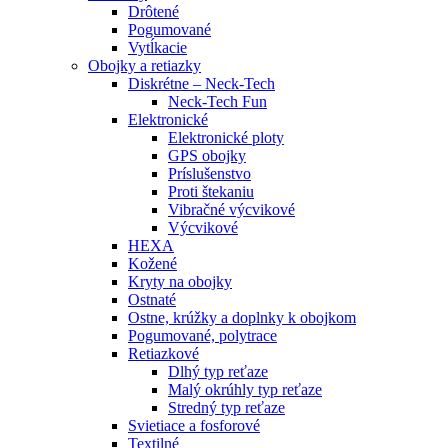
Drôtené
Pogumované
Vytĺkacie
Obojky a retiazky
Diskrétne – Neck-Tech
Neck-Tech Fun
Elektronické
Elektronické ploty
GPS obojky
Príslušenstvo
Proti štekaniu
Vibračné výcvikové
Výcvikové
HEXA
Kožené
Kryty na obojky
Ostnaté
Ostne, krúžky a doplnky k obojkom
Pogumované, polytrace
Retiazkové
Dlhý typ reťaze
Malý okrúhly typ reťaze
Stredný typ reťaze
Svietiace a fosforové
Textilné