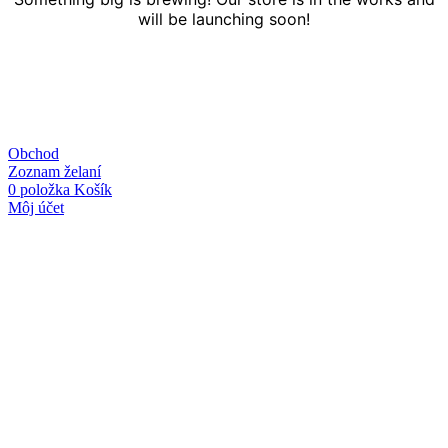
will be launching soon!
Obchod
Zoznam želaní
0
položka
Košík
Môj účet
Linky
O nás
Kontakt