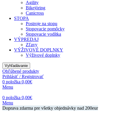
Agility
Bikejöring
Canicross
STOPA
Postroje na stopu
Stopovacie pomôcky
Stopovacie vodítka
VÝPREDAJ
Zľavy
VÝŽIVOVÉ DOPLNKY
Výživové doplnky
Vyhľadávanie
Obľúbené produkty
Prihlásiť / Registrovať
0
položka
0,00
€
Menu
0
položka
0,00
€
Menu
Doprava zdarma pre všetky objednávky nad 200eur