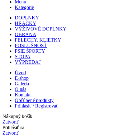
Menu
Kategórie
DOPLNKY
HRAČKY
VÝŽIVOVÉ DOPLNKY
OBRANA
PELECHY, KLIETKY
POSLUŠNOSŤ
PSIE ŠPORTY
STOPA
VÝPREDAJ
Úvod
E-shop
Galéria
O nás
Kontakt
Obľúbené produkty
Prihlásiť / Registrovať
Nákupný košík
Zatvoriť
Prihlásiť sa
Zatvoriť