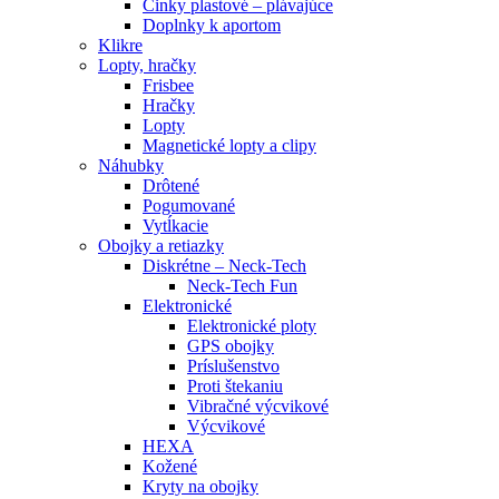
Činky plastové – plávajúce
Doplnky k aportom
Klikre
Lopty, hračky
Frisbee
Hračky
Lopty
Magnetické lopty a clipy
Náhubky
Drôtené
Pogumované
Vytĺkacie
Obojky a retiazky
Diskrétne – Neck-Tech
Neck-Tech Fun
Elektronické
Elektronické ploty
GPS obojky
Príslušenstvo
Proti štekaniu
Vibračné výcvikové
Výcvikové
HEXA
Kožené
Kryty na obojky