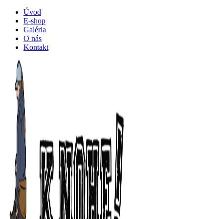
Úvod
E-shop
Galéria
O nás
Kontakt