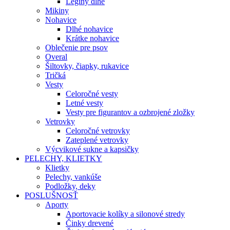
Legíny dlhé
Mikiny
Nohavice
Dlhé nohavice
Krátke nohavice
Oblečenie pre psov
Overal
Šiltovky, čiapky, rukavice
Tričká
Vesty
Celoročné vesty
Letné vesty
Vesty pre figurantov a ozbrojené zložky
Vetrovky
Celoročné vetrovky
Zateplené vetrovky
Výcvikové sukne a kapsičky
PELECHY, KLIETKY
Klietky
Pelechy, vankúše
Podložky, deky
POSLUŠNOSŤ
Aporty
Aportovacie kolíky a silonové stredy
Činky drevené