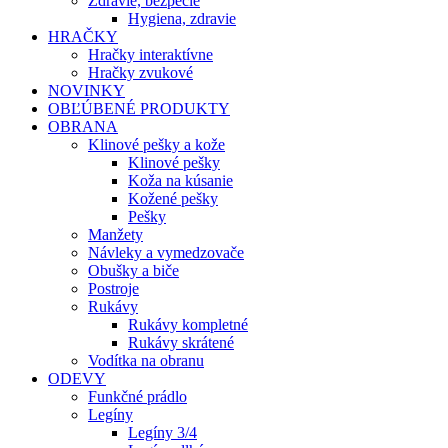
Zdravie, bezpečie
Hygiena, zdravie
HRAČKY
Hračky interaktívne
Hračky zvukové
NOVINKY
OBĽÚBENÉ PRODUKTY
OBRANA
Klinové pešky a kože
Klinové pešky
Koža na kúsanie
Kožené pešky
Pešky
Manžety
Návleky a vymedzovače
Obušky a biče
Postroje
Rukávy
Rukávy kompletné
Rukávy skrátené
Vodítka na obranu
ODEVY
Funkčné prádlo
Legíny
Legíny 3/4