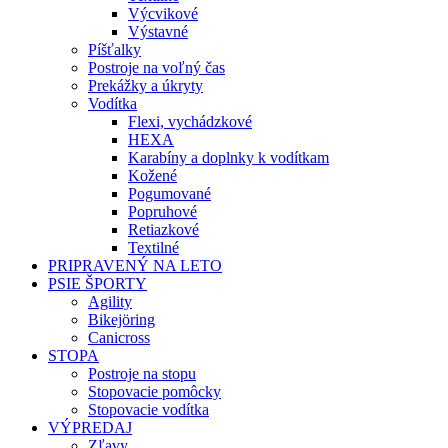
Výcvikové
Výstavné
Píšťalky
Postroje na voľný čas
Prekážky a úkryty
Vodítka
Flexi, vychádzkové
HEXA
Karabíny a doplnky k vodítkam
Kožené
Pogumované
Popruhové
Retiazkové
Textilné
PRIPRAVENÝ NA LETO
PSIE ŠPORTY
Agility
Bikejöring
Canicross
STOPA
Postroje na stopu
Stopovacie pomôcky
Stopovacie vodítka
VÝPREDAJ
Zľavy