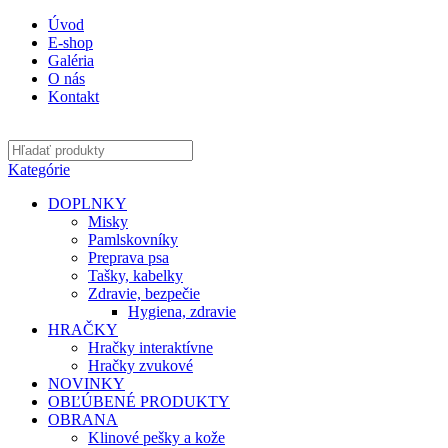
Úvod
E-shop
Galéria
O nás
Kontakt
Kategórie
DOPLNKY
Misky
Pamlskovníky
Preprava psa
Tašky, kabelky
Zdravie, bezpečie
Hygiena, zdravie
HRAČKY
Hračky interaktívne
Hračky zvukové
NOVINKY
OBĽÚBENÉ PRODUKTY
OBRANA
Klinové pešky a kože