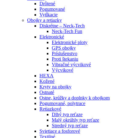
Drôtené
Pogumované
Vytĺkacie
Obojky a retiazky
Diskrétne – Neck-Tech
Neck-Tech Fun
Elektronické
Elektronické ploty
GPS obojky
Príslušenstvo
Proti štekaniu
Vibračné výcvikové
Výcvikové
HEXA
Kožené
Kryty na obojky
Ostnaté
Ostne, krúžky a doplnky k obojkom
Pogumované, polytrace
Retiazkové
Dlhý typ reťaze
Malý okrúhly typ reťaze
Stredný typ reťaze
Svietiace a fosforové
Textilné