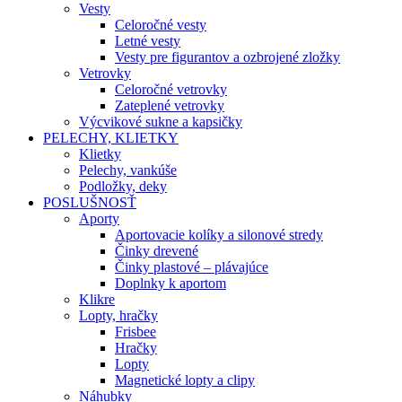
Vesty
Celoročné vesty
Letné vesty
Vesty pre figurantov a ozbrojené zložky
Vetrovky
Celoročné vetrovky
Zateplené vetrovky
Výcvikové sukne a kapsičky
PELECHY, KLIETKY
Klietky
Pelechy, vankúše
Podložky, deky
POSLUŠNOSŤ
Aporty
Aportovacie kolíky a silonové stredy
Činky drevené
Činky plastové – plávajúce
Doplnky k aportom
Klikre
Lopty, hračky
Frisbee
Hračky
Lopty
Magnetické lopty a clipy
Náhubky