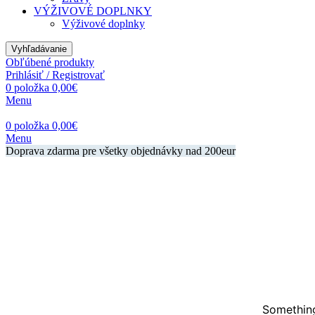
VÝŽIVOVÉ DOPLNKY
Výživové doplnky
Vyhľadávanie
Obľúbené produkty
Prihlásiť / Registrovať
0
položka
0,00
€
Menu
0
položka
0,00
€
Menu
Doprava zdarma pre všetky objednávky nad 200eur
Something