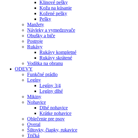
Klinové pešky
Koža na kúsanie
Kožené pešky
Pešky
Manžety
Návleky a vymedzovače
Obušky a biče
Postroje
Rukávy
Rukávy kompletné
Rukávy skrátené
Vodítka na obranu
ODEVY
Funkčné prádlo
Legíny
Legíny 3/4
Legíny dlhé
Mikiny
Nohavice
Dlhé nohavice
Krátke nohavice
Oblečenie pre psov
Overal
Šiltovky, čiapky, rukavice
Tričká