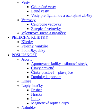
Vesty
Celoročné vesty
Letné vesty
Vesty pre figurantov a ozbrojené zložky
Vetrovky
Celoročné vetrovky
Zateplené vetrovky
Výcvikové sukne a kapsičky
PELECHY, KLIETKY
Klietky
Pelechy, vankúše
Podložky, deky
POSLUŠNOSŤ
Aporty
Aportovacie kolíky a silonové stredy
Činky drevené
Činky plastové – plávajúce
Doplnky k aportom
Klikre
Lopty, hračky
Frisbee
Hračky
Lopty
Magnetické lopty a clipy
Náhubky