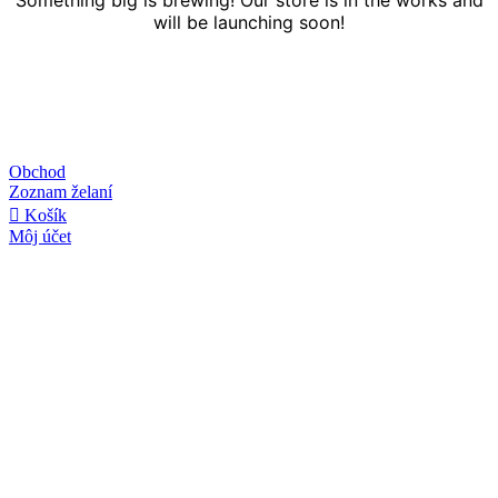
will be launching soon!
Obchod
Zoznam želaní
Košík
Môj účet
Linky
O nás
Kontakt