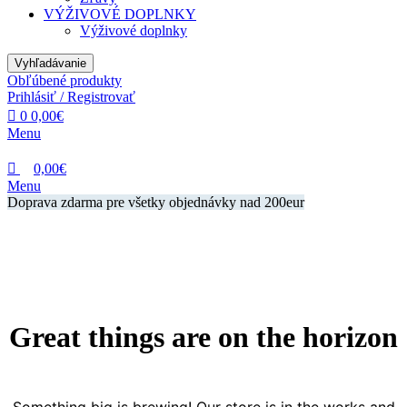
VÝŽIVOVÉ DOPLNKY
Výživové doplnky
Vyhľadávanie
Obľúbené produkty
Prihlásiť / Registrovať
0
0,00
€
Menu
0,00
€
Menu
Doprava zdarma pre všetky objednávky nad 200eur
Great things are on the horizon
Something big is brewing! Our store is in the works and