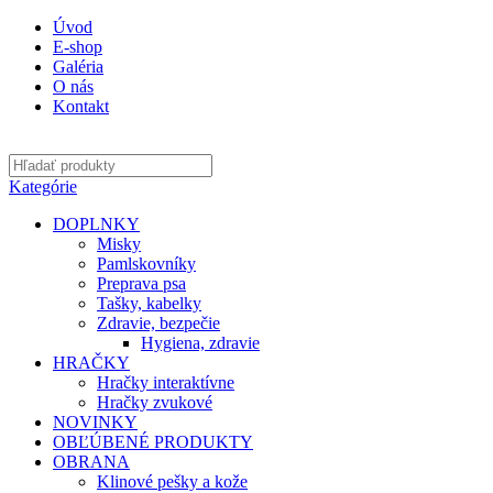
0
0
0
Úvod
E-shop
Galéria
O nás
Kontakt
Kategórie
DOPLNKY
Misky
Pamlskovníky
Preprava psa
Tašky, kabelky
Zdravie, bezpečie
Hygiena, zdravie
HRAČKY
Hračky interaktívne
Hračky zvukové
NOVINKY
OBĽÚBENÉ PRODUKTY
OBRANA
Klinové pešky a kože