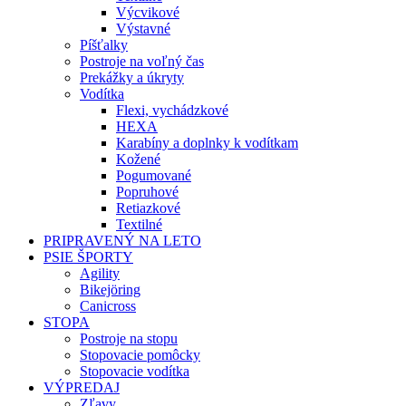
Výcvikové
Výstavné
Píšťalky
Postroje na voľný čas
Prekážky a úkryty
Vodítka
Flexi, vychádzkové
HEXA
Karabíny a doplnky k vodítkam
Kožené
Pogumované
Popruhové
Retiazkové
Textilné
PRIPRAVENÝ NA LETO
PSIE ŠPORTY
Agility
Bikejöring
Canicross
STOPA
Postroje na stopu
Stopovacie pomôcky
Stopovacie vodítka
VÝPREDAJ
Zľavy