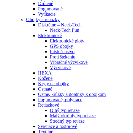
Drôtené
Pogumované
Vytĺkacie
Obojky a retiazky
Diskrétne – Neck-Tech
Neck-Tech Fun
Elektronické
Elektronické ploty
GPS obojky
Príslušenstvo
Proti štekaniu
Vibračné výcvikové
Výcvikové
HEXA
Kožené
Kryty na obojky
Ostnaté
Ostne, krúžky a doplnky k obojkom
Pogumované, polytrace
Retiazkové
Dlhý typ reťaze
Malý okrúhly typ reťaze
Stredný typ reťaze
Svietiace a fosforové
Textilné