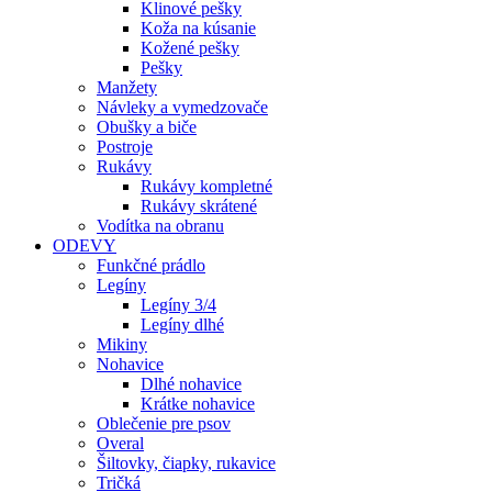
Klinové pešky
Koža na kúsanie
Kožené pešky
Pešky
Manžety
Návleky a vymedzovače
Obušky a biče
Postroje
Rukávy
Rukávy kompletné
Rukávy skrátené
Vodítka na obranu
ODEVY
Funkčné prádlo
Legíny
Legíny 3/4
Legíny dlhé
Mikiny
Nohavice
Dlhé nohavice
Krátke nohavice
Oblečenie pre psov
Overal
Šiltovky, čiapky, rukavice
Tričká