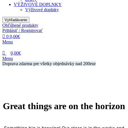
VÝŽIVOVÉ DOPLNKY
Výživové doplnky
Vyhľadávanie
Obľúbené produkty
Prihlásiť / Registrovať
0
0,00
€
Menu
0,00
€
Menu
Doprava zdarma pre všetky objednávky nad 200eur
Great things are on the horizon
Something big is brewing! Our store is in the works and