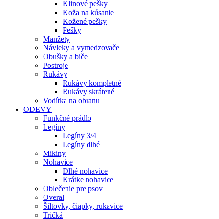
Klinové pešky
Koža na kúsanie
Kožené pešky
Pešky
Manžety
Návleky a vymedzovače
Obušky a biče
Postroje
Rukávy
Rukávy kompletné
Rukávy skrátené
Vodítka na obranu
ODEVY
Funkčné prádlo
Legíny
Legíny 3/4
Legíny dlhé
Mikiny
Nohavice
Dlhé nohavice
Krátke nohavice
Oblečenie pre psov
Overal
Šiltovky, čiapky, rukavice
Tričká