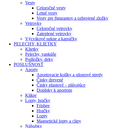
Vesty
Celoročné vesty
Letné vesty
Vesty pre figurantov a ozbrojené zložky
Vetrovky
Celoročné vetrovky
Zateplené vetrovky
Výcvikové sukne a kapsičky
PELECHY, KLIETKY
Klietky
Pelechy, vankúše
Podložky, deky
POSLUŠNOSŤ
Aporty
Aportovacie kolíky a silonové stredy
Činky drevené
Činky plastové – plávajúce
Doplnky k aportom
Klikre
Lopty, hračky
Frisbee
Hračky
Lopty
Magnetické lopty a clipy
Náhubky