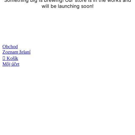
will be launching soon!
Obchod
Zoznam želaní
Košík
Môj účet
Linky
O nás
Kontakt
Obchodné podmienky
Ochrana osobných údajov