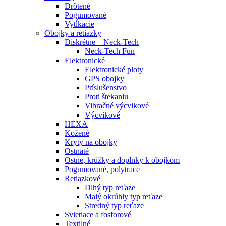
Drôtené
Pogumované
Vytĺkacie
Obojky a retiazky
Diskrétne – Neck-Tech
Neck-Tech Fun
Elektronické
Elektronické ploty
GPS obojky
Príslušenstvo
Proti štekaniu
Vibračné výcvikové
Výcvikové
HEXA
Kožené
Kryty na obojky
Ostnaté
Ostne, krúžky a doplnky k obojkom
Pogumované, polytrace
Retiazkové
Dlhý typ reťaze
Malý okrúhly typ reťaze
Stredný typ reťaze
Svietiace a fosforové
Textilné