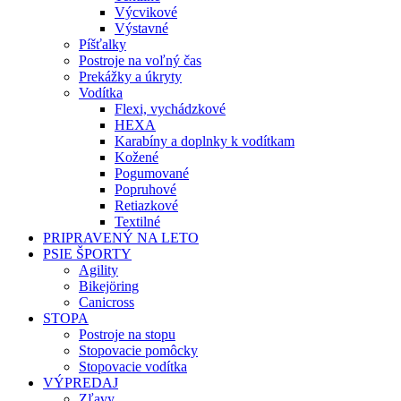
Výcvikové
Výstavné
Píšťalky
Postroje na voľný čas
Prekážky a úkryty
Vodítka
Flexi, vychádzkové
HEXA
Karabíny a doplnky k vodítkam
Kožené
Pogumované
Popruhové
Retiazkové
Textilné
PRIPRAVENÝ NA LETO
PSIE ŠPORTY
Agility
Bikejöring
Canicross
STOPA
Postroje na stopu
Stopovacie pomôcky
Stopovacie vodítka
VÝPREDAJ
Zľavy