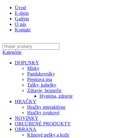
0
0
0
Úvod
E-shop
Galéria
O nás
Kontakt
Kategórie
DOPLNKY
Misky
Pamlskovníky
Preprava psa
Tašky, kabelky
Zdravie, bezpečie
Hygiena, zdravie
HRAČKY
Hračky interaktívne
Hračky zvukové
NOVINKY
OBĽÚBENÉ PRODUKTY
OBRANA
Klinové pešky a kože