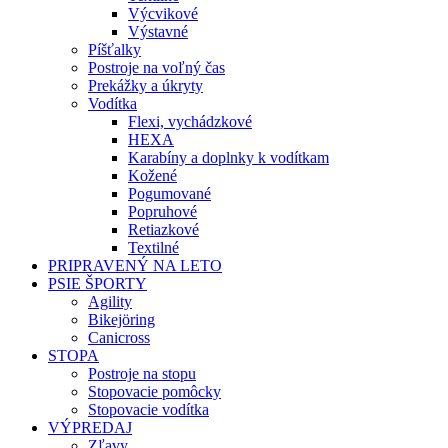
Výcvikové
Výstavné
Píšťalky
Postroje na voľný čas
Prekážky a úkryty
Vodítka
Flexi, vychádzkové
HEXA
Karabíny a doplnky k vodítkam
Kožené
Pogumované
Popruhové
Retiazkové
Textilné
PRIPRAVENÝ NA LETO
PSIE ŠPORTY
Agility
Bikejöring
Canicross
STOPA
Postroje na stopu
Stopovacie pomôcky
Stopovacie vodítka
VÝPREDAJ
Zľavy