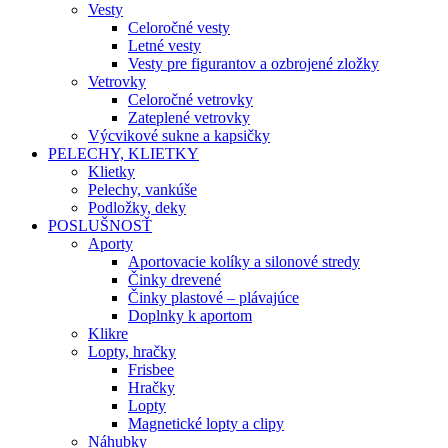
Vesty
Celoročné vesty
Letné vesty
Vesty pre figurantov a ozbrojené zložky
Vetrovky
Celoročné vetrovky
Zateplené vetrovky
Výcvikové sukne a kapsičky
PELECHY, KLIETKY
Klietky
Pelechy, vankúše
Podložky, deky
POSLUŠNOSŤ
Aporty
Aportovacie kolíky a silonové stredy
Činky drevené
Činky plastové – plávajúce
Doplnky k aportom
Klikre
Lopty, hračky
Frisbee
Hračky
Lopty
Magnetické lopty a clipy
Náhubky