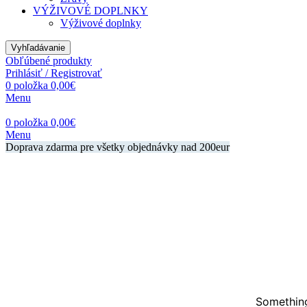
VÝŽIVOVÉ DOPLNKY
Výživové doplnky
Vyhľadávanie
Obľúbené produkty
Prihlásiť / Registrovať
0
položka
0,00
€
Menu
0
položka
0,00
€
Menu
Doprava zdarma pre všetky objednávky nad 200eur
Something