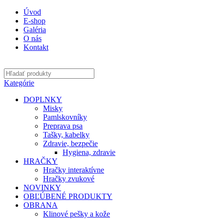
Úvod
E-shop
Galéria
O nás
Kontakt
Kategórie
DOPLNKY
Misky
Pamlskovníky
Preprava psa
Tašky, kabelky
Zdravie, bezpečie
Hygiena, zdravie
HRAČKY
Hračky interaktívne
Hračky zvukové
NOVINKY
OBĽÚBENÉ PRODUKTY
OBRANA
Klinové pešky a kože