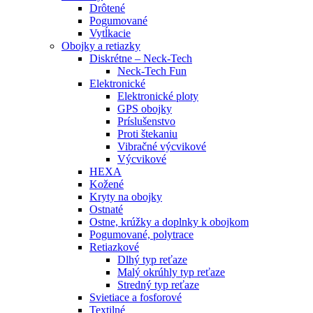
Drôtené
Pogumované
Vytĺkacie
Obojky a retiazky
Diskrétne – Neck-Tech
Neck-Tech Fun
Elektronické
Elektronické ploty
GPS obojky
Príslušenstvo
Proti štekaniu
Vibračné výcvikové
Výcvikové
HEXA
Kožené
Kryty na obojky
Ostnaté
Ostne, krúžky a doplnky k obojkom
Pogumované, polytrace
Retiazkové
Dlhý typ reťaze
Malý okrúhly typ reťaze
Stredný typ reťaze
Svietiace a fosforové
Textilné