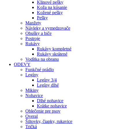
Klinové pešky
Koža na kúsanie
Kožené pešky
Pešky
Manžety
Návleky a vymedzovače
Obušky a biče
Postroje
Rukávy
Rukávy kompletné
Rukávy skrátené
Vodítka na obranu
ODEVY
Funkčné prádlo
Legíny
Legíny 3/4
Legíny dlhé
Mikiny
Nohavice
Dlhé nohavice
Krátke nohavice
Oblečenie pre psov
Overal
Šiltovky, čiapky, rukavice
Tričká